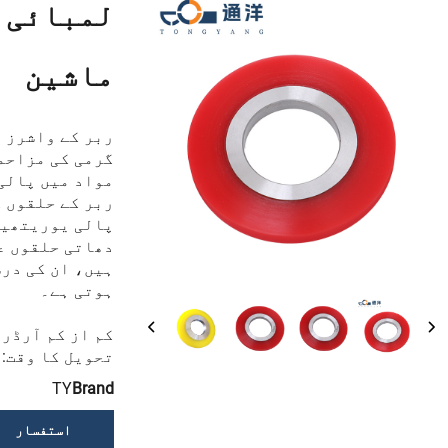
لمبائی ک
ماشین
ربر کے واشرز 
گرمی کی مزاحم
مواد میں پالی
ربر کے حلقوں ک
پالی یوریتھین
ہیں، ان کی در
ہوتی ہے۔
کم از کم آرڈر ک
تحویل کا وقت: ادائ
TY
Brand
استفسار