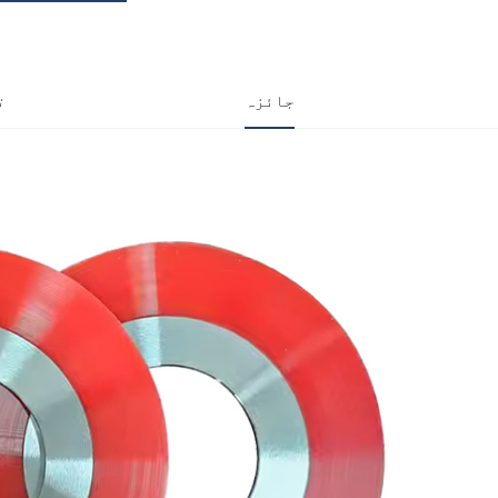
جائزہ
ت