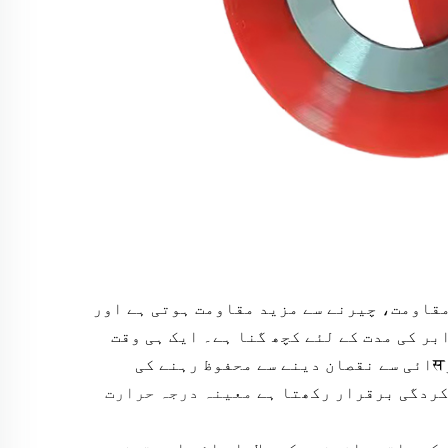
مقاومت، چیرنے سے مزید مقاومت ہوتی ہے
اور
بر کی مدت کے لئے کچھ گنا ہے۔ ایک ہی
وقت
تیل کا مقابلہ کرनے کی صلاحیت، رसائی سے نقصان دینے سے محفوظ رہنے کی
ردگی برقرار رکھتا ہے
معینہ درجہ حرارت