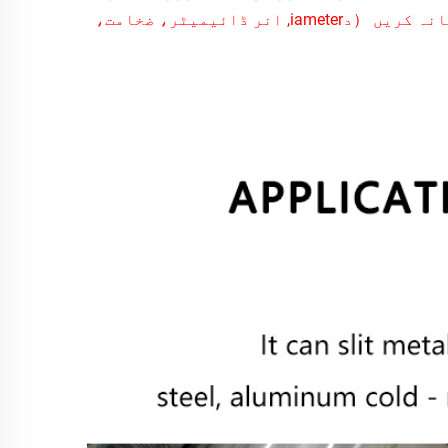
انہ کریں
（دiameter, انر ڈائیمیٹر، ضخامت،