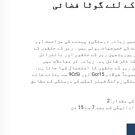
ے لئے گوٹا فضائی
میں زیادہ درستگی، پہننے کی مزاحمت اور
ت کی خصوصیات ہوتی ہیں۔ ربر کے حلقوں کے
 یوریتھین ربر کے حلقوں اور نائٹرائل
ا ذکر شامل ہے۔ زیادہ تر معاملات میں
 ربر کے حلقوں کا استعمال کیا جاتا ہے۔
دھاتی حلقوں عموماً فولاد، Gcr15 اور 9CrSi سے بنائے جاتے
ستگی رولنگ شیئر ڈسکس کی درستگی کے مطابق
ی مقدار: 2
یگی کے بعد 7 سے 15 دن