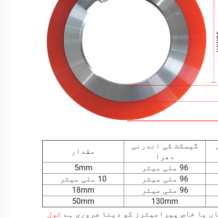
گیسکٹ کی اندرنی
مقدار
دھرا
96 ملی میٹر
5mm
96 ملی میٹر
10 ملی میٹر
96 ملی میٹر
18mm
50mm
130mm
اں یا خاص پیرامیٹرز کو دینا ضروری ہے
ٹول