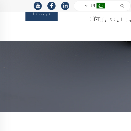
UR
قیمت کا
ز اینڈ بلॉग
اندازہ حاصل
کریں