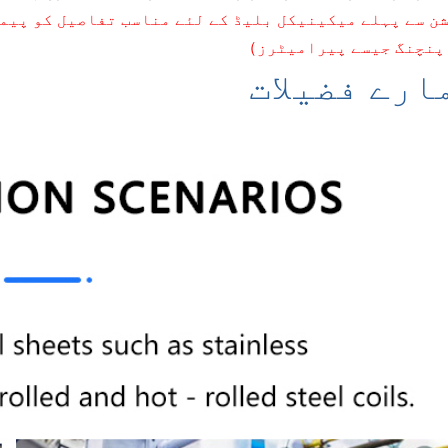
ن سے پہلے میکینیکل بلیڈ کے لئے مناسب تفاصیل کو پیم
پنچنگ جیسے پیرامیٹرز）
ارے فضیلات