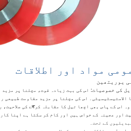
ومی مواد اور اطلاقات
ی یوریتھین
ل کی خصوصیات:
اس کی بہت زیادہ قوت، مچلنا پر مزید 
ا
الاستیسٹیسیٹی۔ اس کی مچلنا پر مزید مقاومت طبیعی را
وہ
اس کے پاس بھی اچھا
یت اور عجینہ کے خواص ہیں
اور کام کر سکتا ہے
اپنا کارک
بدیلیوں کے تحت۔
واست: