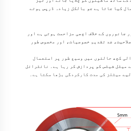
 کے ساتھ ماشینوں کو چلایا جائے
اور تیز
ال کیا جاتا ہے جو بالکل زیادہ ڈرپس ہوتے
ر جانوروں کے خلاف اچھی مزاحمت ہوتی ہے
اور
 علاوہ بہت زیادہ پہننے کا مقابلہ کرनے کی صلاحیت، ضد تقدیم خصوصیات، اور مخصوص طور
الی کچھ حالتوں میں وسیع طور پر استعمال
 میٹل شیٹس کو پردازش کر رہا ہے۔ نائٹرائل
لیے
میٹلز کی مدت کارکردگی بڑھا سکتا ہے۔