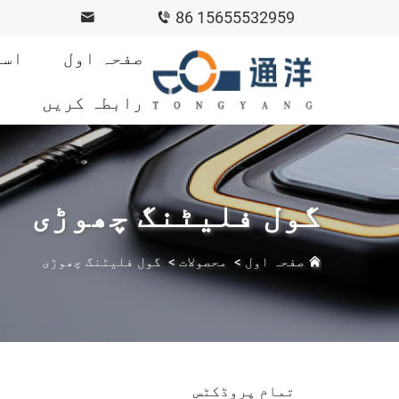
86 15655532959
صفحہ اول
است
رابطہ کریں
گول فلیٹنگ چھوڑی
صفحہ اول
>
محصولات
>
گول فلیٹنگ چھوڑی
تمام پروڈکٹس