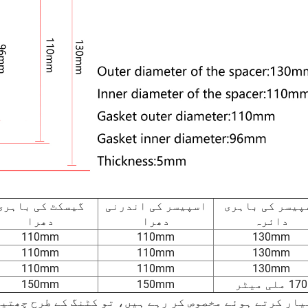
پیسر کی باہری
اسپیسر کی اندرنی
گیسکٹ کی باہری
دائرہ
دھرا
دھرا
110mm
110mm
130mm
110mm
110mm
130mm
110mm
110mm
130mm
170 ملی میٹر
150mm
150mm
یار کرتے ہوئے مخصوص کر رہے ہیں، تو کٹنگ کے طرح چھتی