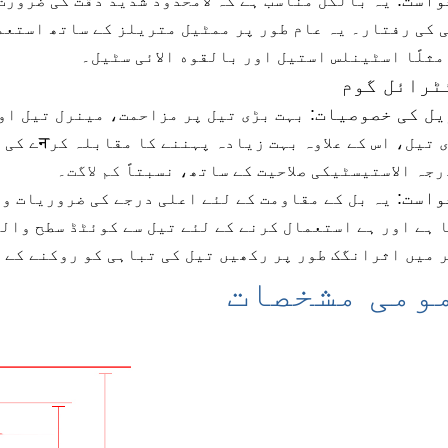
یہ بالکل مناسب ہے کہ لامحدود شدید دقت کی ضرورت
 کی رفتار۔ یہ عام طور پر ممٹیل متریلز کے ساتھ استعم
مثلًا اسٹینلس
استیل اور بالقوه الائی سٹیل۔
ٹرائل گوم
ل کی خصوصیات:
بہت بڑی تیل پر مزاحمت، مینرل تیل او
ی
تیل، اس کے
رجہ
الاستیسٹیکی صلاحیت کے ساتھ، نسبتاً
کم لاگت۔
واست:
یہ بل کے مقاومت کے لئے اعلی درجے کی ضروریات و
 ہے
اور ہے
استعمال کرنے کے لئے
تیل سے کوئٹڈ سطح والے
 میں اثرانگک طور پر
رکھیں
تیل کی تباہی کو روکنے کے 
ومی مشخصات