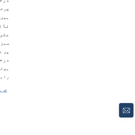
چرخی
ہیں
نائ
متری
سبز
پر
د
درخ
ہوتا
رابر
عم