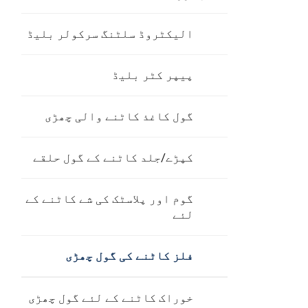
الیکٹروڈ سلٹنگ سرکولر بلیڈ
پیپر کٹر بلیڈ
گول کاغذ کاٹنے والی چھڑی
کپڑے/جلد کاٹنے کے گول حلقے
گوم اور پلاسٹک کی شے کاٹنے کے
لئے
فلز کاٹنے کی گول چھڑی
خوراک کاٹنے کے لئے گول چھڑی