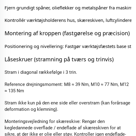
Fjern grundigt spåner, olieflekker og metalspåner fra maskinv
Kontrollér værktøjsholderens hus, skæreskiven, luftcylinderen, 
Montering af kroppen (fastgørelse og præcision) 
Positionering og nivellering: Fastgør værktøjsfæstets base stra
Låseskruer (stramning på tværs og trinvis) 
Stram i diagonal rækkefølge i 3 trin.
Reference drejningsmoment: M8 ≈ 39 Nm, M10 ≈ 77 Nm, M12
≈ 135 Nm
Stram ikke kun på den ene side eller overstram (kan forårsage
deformation og klemning).
Monteringsvejledning for skæreskive: Rengør den
kegledannede overflade / endeflade af skæreskiven for at
sikre, at der ikke er olie eller støv. Kontroller igen endeflade-