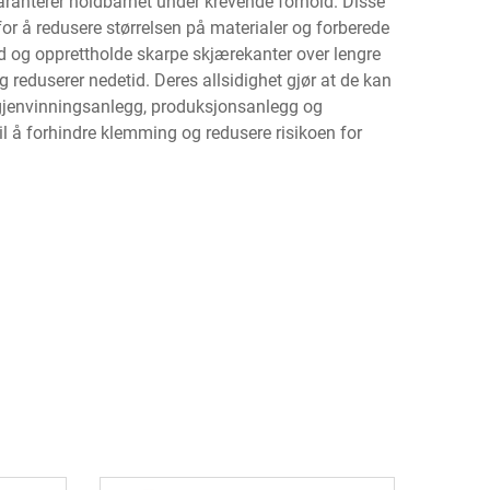
aranterer holdbarhet under krevende forhold. Disse
r å redusere størrelsen på materialer og forberede
nd og opprettholde skarpe skjærekanter over lengre
 reduserer nedetid. Deres allsidighet gjør at de kan
 i gjenvinningsanlegg, produksjonsanlegg og
l å forhindre klemming og redusere risikoen for