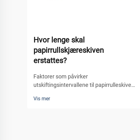
Hvor lenge skal
papirrullskjæreskiven
erstattes?
Faktorer som påvirker
utskiftingsintervallene til papirrulleskiver
Materialoppbygging og skivens levetid
Vis mer
Materialene som brukes i produksjonen
av papirrullskjæreskiver spiller en viktig
rolle for deres levetid. Skiver laget av
høykarbonsstål er ofte co...