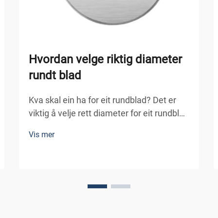
Hvordan velge riktig diameter
rundt blad
Kva skal ein ha for eit rundblad? Det er
viktig å velje rett diameter for eit rundblad
for å få reint snitt, verne maskinene og
Vis mer
sikre eit effektivt arbeid. Diameteren på
eit rundt blad påverkar direkte djupleiken
på det du kan...