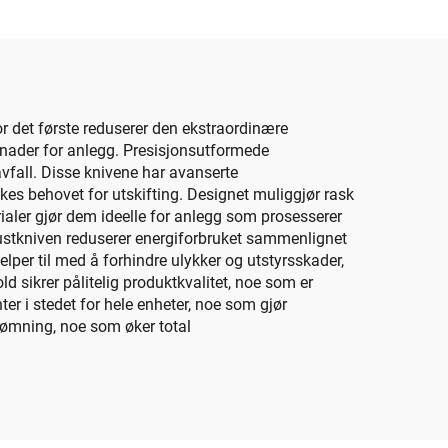
or det første reduserer den ekstraordinære
stnader for anlegg. Presisjonsutformede
vfall. Disse knivene har avanserte
es behovet for utskifting. Designet muliggjør rask
rialer gjør dem ideelle for anlegg som prosesserer
knustkniven reduserer energiforbruket sammenlignet
elper til med å forhindre ulykker og utstyrsskader,
d sikrer pålitelig produktkvalitet, noe som er
er i stedet for hele enheter, noe som gjør
rømning, noe som øker total