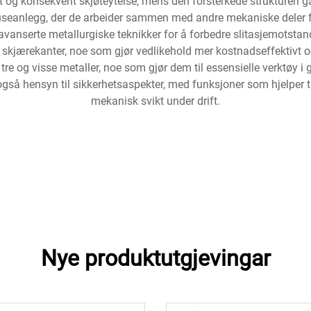
yt og konsekvent skjøteytelse, mens den forsterkede strukturen g
knuseanlegg, der de arbeider sammen med andre mekaniske deler fo
r avanserte metallurgiske teknikker for å forbedre slitasjemotsta
skjærekanter, noe som gjør vedlikehold mer kostnadseffektivt og
 tre og visse metaller, noe som gjør dem til essensielle verktøy
gså hensyn til sikkerhetsaspekter, med funksjoner som hjelper ti
mekanisk svikt under drift.
Nye produktutgjevingar