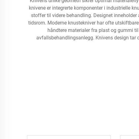
Knivens unike geometri sikrer optimal materialefl
knivene er integrerte komponenter i industrielle 
stoffer til videre behandling. Designet inneholde
tidsrom. Moderne knustekniver har ofte utskiftbare 
håndtere materialer fra plast og gummi til
avfallsbehandlingsanlegg. Knivens design tar o