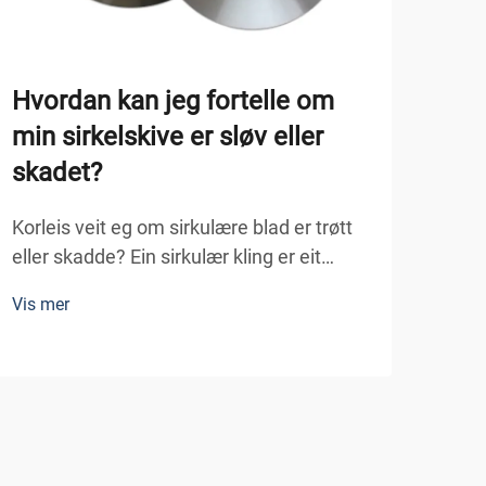
Hvordan kan jeg fortelle om
Kor
min sirkelskive er sløv eller
bla
skadet?
sne
Korleis veit eg om sirkulære blad er trøtt
Korl
eller skadde? Ein sirkulær kling er eit
egne
viktig verktøy i mange prosjekter, frå
sirk
Vis mer
trearbeiding og metallfabrikasjon til
Vis 
mask
emballasje og DIY-reparasjonar i huset.
effek
Ein klingande, uhindra sirkulær blade gjer
måmi
reint sneik effektivt, medan ein...
resul