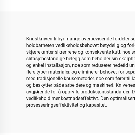
Knustkniven tilbyr mange overbevisende fordeler som
holdbarheten vedlikeholdsbehovet betydelig og forle
skjærekanter sikrer rene og konsekvente kutt, noe s
slitasjebestandige belegg som beholder sin skarphe
og enkel installasjon, noe som reduserer nedetid un
flere typer materialer, og eliminerer behovet for s
med tradisjonelle knusemetoder, noe som fører til la
og beskytter både arbeidere og maskineri. Knivenes e
avgjørende for å oppfylle produksjonsstandarder. Det
vedlikehold mer kostnadseffektivt. Den optimaliser
prosesseringseffektivitet og kapasitet.