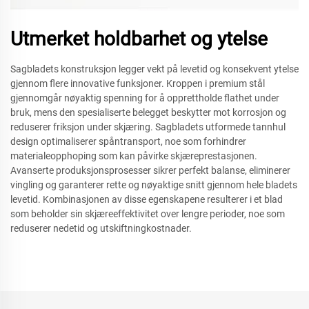
Utmerket holdbarhet og ytelse
Sagbladets konstruksjon legger vekt på levetid og konsekvent ytelse
gjennom flere innovative funksjoner. Kroppen i premium stål
gjennomgår nøyaktig spenning for å opprettholde flathet under
bruk, mens den spesialiserte belegget beskytter mot korrosjon og
reduserer friksjon under skjæring. Sagbladets utformede tannhul
design optimaliserer spåntransport, noe som forhindrer
materialeopphoping som kan påvirke skjæreprestasjonen.
Avanserte produksjonsprosesser sikrer perfekt balanse, eliminerer
vingling og garanterer rette og nøyaktige snitt gjennom hele bladets
levetid. Kombinasjonen av disse egenskapene resulterer i et blad
som beholder sin skjæreeffektivitet over lengre perioder, noe som
reduserer nedetid og utskiftningkostnader.