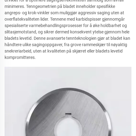
utviklet for å optimere sagingseffektiviteten samtidig som avfall
minimeres. Tenngeometrien på bladet inneholder spesifikke
angreps- og krok-vinkler som muliggjør aggressiv saging uten at
overflatekvaliteten lider. Tennene med karbidspisser gjennomgår
spesialiserte varmebehandlingsprosesser for å øke holdbarhet og
slitasjemotstand, og sikrer dermed konsekvent ytelse gjennom hele
bladets levetid. Denne avanserte tennteknologien gjør at bladet kan
håndtere ulike sagingoppgaver, fra grove rammeskjær til nøyaktig
snekreriarbeid, uten at kvaliteten på skjæret eller bladets levetid
kompromitteres.