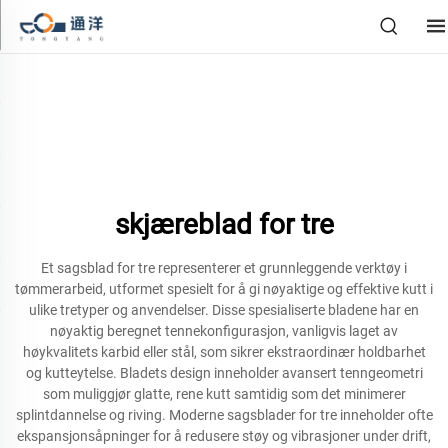
skjæreblad for tre
Et sagsblad for tre representerer et grunnleggende verktøy i
tømmerarbeid, utformet spesielt for å gi nøyaktige og effektive kutt i
ulike tretyper og anvendelser. Disse spesialiserte bladene har en
nøyaktig beregnet tennekonfigurasjon, vanligvis laget av
høykvalitets karbid eller stål, som sikrer ekstraordinær holdbarhet
og kutteytelse. Bladets design inneholder avansert tenngeometri
som muliggjør glatte, rene kutt samtidig som det minimerer
splintdannelse og riving. Moderne sagsblader for tre inneholder ofte
ekspansjonsåpninger for å redusere støy og vibrasjoner under drift,