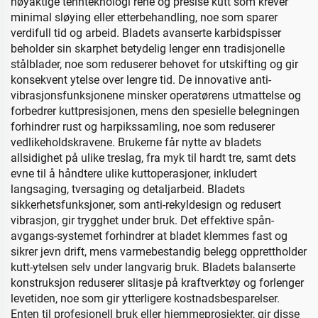
nøyaktige tennteknologi rene og presise kutt som krever
minimal sløying eller etterbehandling, noe som sparer
verdifull tid og arbeid. Bladets avanserte karbidspisser
beholder sin skarphet betydelig lenger enn tradisjonelle
stålblader, noe som reduserer behovet for utskifting og gir
konsekvent ytelse over lengre tid. De innovative anti-
vibrasjonsfunksjonene minsker operatørens utmattelse og
forbedrer kuttpresisjonen, mens den spesielle belegningen
forhindrer rust og harpikssamling, noe som reduserer
vedlikeholdskravene. Brukerne får nytte av bladets
allsidighet på ulike treslag, fra myk til hardt tre, samt dets
evne til å håndtere ulike kuttoperasjoner, inkludert
langsaging, tversaging og detaljarbeid. Bladets
sikkerhetsfunksjoner, som anti-rekyldesign og redusert
vibrasjon, gir trygghet under bruk. Det effektive spån-
avgangs-systemet forhindrer at bladet klemmes fast og
sikrer jevn drift, mens varmebestandig belegg opprettholder
kutt-ytelsen selv under langvarig bruk. Bladets balanserte
konstruksjon reduserer slitasje på kraftverktøy og forlenger
levetiden, noe som gir ytterligere kostnadsbesparelser.
Enten til profesjonell bruk eller hjemmeprosjekter, gir disse