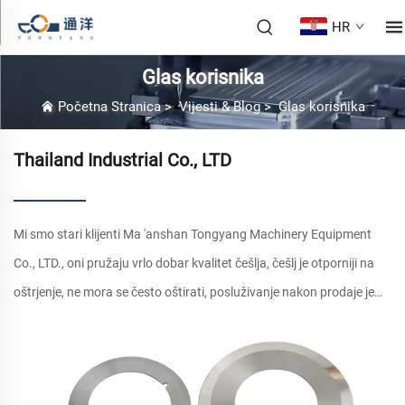
HR
Glas korisnika
Početna Stranica
>
Vijesti & Blog
>
Glas korisnika
Thailand Industrial Co., LTD
Mi smo stari klijenti Ma 'anshan Tongyang Machinery Equipment
Co., LTD., oni pružaju vrlo dobar kvalitet češlja, češlj je otporniji na
oštrjenje, ne mora se često oštirati, posluživanje nakon prodaje je
također vrlo dobro.