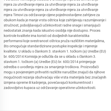
mjera za utvrđivanje mjera za utvrđivanje mjera za utvrđivanje
mjera za utvrđivanje mjera za utvrđivanje mjera za utvrđivanje
mjera Timovi za održavanje cijene pojednostavljene zahtjeve za
obukom kada je manje vrsta oštrica koje zahtijevaju razumijevanje i
stručnost, poboljšavajući učinkovitost radne snage i smanjujući
nedostatak znanja kada iskustvo osoblja nije dostupno. Proces
kontrole kvalitete ima koristi od dosljednih karakteristika
performansi koje svestranost oštrica pruža različitim materijalima,
što omogućuje standardizirane postupke inspekcije i mjerenje
kvalitete. U skladu s člankom 3. stavkom 1. točkom (a) Uredbe (EU)
br. 600/2014 Komisija je odlučila da se u skladu s člankom 3.
stavkom 1. točkom (a) Uredbe (EU) br. 600/2014 primjenjuje
odredba o uvođenju mjera za smanjenje troškova. Proizvođači
mogu s povjerenjem prihvatiti različite narudžbe znajući da njihove
mogućnosti rezanja obuhvaćaju više vrsta materijala bez značajnih
izmjena opreme ili kašnjenja, povećavajući konkurentnost i
zadovoljstvo kupaca uz održavanje operativne učinkovitosti.