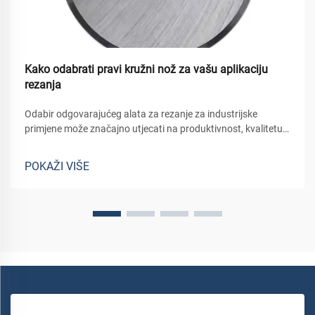
Kako odabrati pravi kružni nož za vašu aplikaciju
rezanja
Odabir odgovarajućeg alata za rezanje za industrijske
primjene može značajno utjecati na produktivnost, kvalitetu
proizvoda i operativne troškove. Među različitim
instrumentima za rezanje dostupnim u proizvodnim
POKAŽI VIŠE
okruženjima, kružni nož zauzima posebno mjesto...