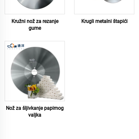
Kružni nož za rezanje
Krugli metalni štapići
gume
Nož za šljivkanje papirnog
valjka