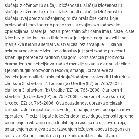
slučaju izloženosti u slučaju izloženosti u slučaju izloženosti u
slučaju izloženosti u slučaju izloženosti u slučaju izloženosti u
slučaju Ovaj precizni inženjering pruža praktične koristi koje
proizvodni timovi odmah prepoznaju u svojim svakodnevnim
operacijama. Materijali rezani preciznim oštricama imaju čiste i čiste
ivice bez pukotina, suza ili deformacija koje se mogu pojaviti kod
manje kvalitetnih alternativa. Ovaj čisti rez smanjuje ili uklanja
sekundarne obrade ivica, pojednostavljuje proizvodne procese i
smanjuje potrebe za radnom snagom. Konzistencija proizvoda
dramatično se poboljšava kada dimenzije rezanja ostanu stabilne
tijekom dugih proizvodnih redova, smanjujući zahtjeve za
inspekcijom kvalitete i minimizirajući odbijeni proizvodi. U skladu s
člankom 3. stavkom 2. točkom (a) Uredbe (EZ) br. 765/2008 i
člankom 3. stavkom (b) Uredbe (EZ) br. 765/2008 i člankom 4.
stavkom (b) Uredbe (EZ) br. 765/2008 i člankom 4. stavkom (b)
Uredbe (EZ) br. 765/2008 i Ova pouzdanost ubrzava prelazak
između radnih mjesta u proizvodnji i smanjuje krivu učenja za nove
operatere. Precizni lopate također doprinose dugovječnosti opreme
smanjenjem vibracija i nejednakih opterećenja na dijelove stroja,
smanjenjem zahtjeva za održavanjem ležajeva, osova i pogonskih
sustava. Skupni učinak ovih preciznih karakteristika stvara