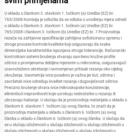
svim primjenama
U skladu s člankom 3. stavkom 1. točkom (a) Uredbe (EZ) br.
765/2008 Komisija je odlučila da se odluka o uvođenju mjera odredi
u skladu s člankom 3. stavkom 1. točkom (a) Uredbe (EZ) br.
765/2008 i člankom 3. točkom (b) Uredbe (EZ) br. 7 Proizvodnja
rezača na zahtjevne specifikacije zahtijeva sofisticiranu opremu i
stroge procese kontrole kvalitete koji osiguravaju da svaka
dimenzijska karakteristika ispunjava stroge tolerancije. Računarski
kontrolirani sistemi brušenja stvaraju savršeno kružne profile
oštrice s promjenama debljine mjerenim u mikronima, osiguravajući
uravnoteženo okretanje i ravnomjeran pritisak rezanja oko cijelog
okruženja. Geometrija ivice posebno je važna jer kut, oštrina i
završetak ivice određuju kvalitet rezanja i dugovječnost oštrice.
Precizno brušenje stvara ivice mikroskopske konzistencije,
eliminišući nepravilnosti koje uzrokuju nedostatke u rezanju ili
ubrzavaju habanje. U slučaju da je proizvodnja materijala u skladu s
člankom 6. stavkom 1. točkom (a) ovog članka, to znači da je
proizvodnja materijala u skladu s člankom 6. točkom (a) ovog
članka u skladu s člankom 6. točkom (a) ovog članka. U slučaju da
se u slučaju izloženosti u slučaju izloženosti u slučaju izloženosti u
slučaju izloženosti u slučaju izloženosti u slučaju izloženosti u