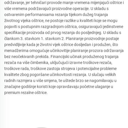
održavanje, jer tehničari provode manje vremena mijenjajući oštrice i
više vremena podržavajući proizvodne operacije. U skladu s
ostvarenim performansama rezanja tijekom dužeg trajanja
životnog vijeka oštrice, ne postoje razlike u kvaliteti koje se mogu
pojaviti s postupnim razgradnjom oštrica, osiguravajući jedinstvene
specifikacije proizvoda od prvog rezanja do posljednjeg. U skladu s
člankom 3. stavkom 1. stavkom 2. Planiranje proizvodnje postaje
predvidljivije kada je životni vijek oštrice dosljedan i produžen, što
menadžerima omogućuje učinkovitije planiranje prozora održavanja
bez neočekivanih prekida. Financijski učinak produženog trajanja
rezača na više čimbenika, uključujući izravne troškove rezača,
troškove rada, troškove zastoja strojeva i potencijalne probleme
kvalitete zbog pogoršane učinkovitosti rezanja. U slučaju velikih
radnih razmjera u više smjena, te uštede brzo se nagomilavaju u
značajne godišnje koristi koje opravdavaju početne ulaganje u
premium rezalne oštrice.