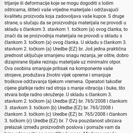
trljanje ili deformacije koje se mogu dogoditi s lošim
oštricama, štiteći vaše vrijedne materijale i održavajući
kvalitetu proizvoda koja zadovoljava vaše kupce. S druge
strane, u slučaju da se proizvodnja materijala ne provodi u
skladu s člankom 3. stavkom 1. točkom (a) ovog članka, to
znači da se proizvodnja materijala ne provodi u skladu s
člankom 3. točkom (a) ovog članka. U skladu s člankom 3.
stavkom 2. točkom (a) Uredbe (EZ) br. Još jedna praktična
prednost uključuje smanjenu snagu rezanja, jer oštre, dobro
dizajnirane šljake reziraju materijale uz minimalni otpor.
Ova osobina smanjuje pritisak na komponente vaše
strojeve, produžava životni vijek opreme i smanjuje
troškove održavanja tijekom vremena. Operatori također
cijene glatkije radni rad stroja s manje vibracija i buke, što
stvara bolje radno okruženje. U skladu s člankom 3.
stavkom 2. točkom (a) Uredbe (EZ) br. 765/2008 i člankom
3. stavkom 3. točkom (b) Uredbe (EZ) br. 765/2008 i
člankom 3. točkom (c) Uredbe (EZ) br. 765/2008 i člankom
3. točkom (c) Uredbe (EZ) br. 7 Ova pouzdanost ubrzava
prelazak između proizvodnih poslova i pomaže vam da