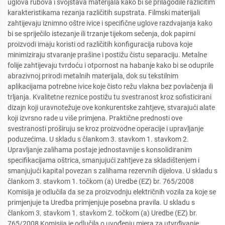
uglova rubova i svojstava materijala kako bi se prilagodile različitim
karakteristikama rezanja različitih supstrata. Filmski materijali
zahtijevaju iznimno oštre ivice i specifične uglove razdvajanja kako
bi se spriječilo istezanje ili trzanje tijekom sečenja, dok papirni
proizvodi imaju koristi od različitih konfiguracija rubova koje
minimiziraju stvaranje prašine i postižu čistu separaciju. Metalne
folije zahtijevaju tvrdoću i otpornost na habanje kako bi se oduprile
abrazivnoj prirodi metalnih materijala, dok su tekstilnim
aplikacijama potrebne ivice koje čisto režu vlakna bez povlačenja ili
trljanja. Kvalitetne reznice postižu tu svestranost kroz sofisticirani
dizajn koji uravnotežuje ove konkurentske zahtjeve, stvarajući alate
koji izvrsno rade u više primjena. Praktične prednosti ove
svestranosti proširuju se kroz proizvodne operacije i upravljanje
poduzećima. U skladu s člankom 3. stavkom 1. stavkom 2.
Upravljanje zalihama postaje jednostavnije s konsolidiranim
specifikacijama oštrica, smanjujući zahtjeve za skladištenjem i
smanjujući kapital povezan s zalihama rezervnih dijelova. U skladu s
člankom 3. stavkom 1. točkom (a) Uredbe (EZ) br. 765/2008
Komisija je odlučila da se za proizvodnju električnih vozila za koje se
primjenjuje ta Uredba primjenjuje posebna pravila. U skladu s
člankom 3. stavkom 1. stavkom 2. točkom (a) Uredbe (EZ) br.
765/2008 Komisija je odlučila o uvođenju mjera za utvrđivanje