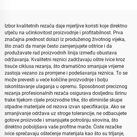
Izbor kvalitetnih rezača daje mjerljive koristi koje direktno
utječu na učinkovitost proizvodnje i profitabilnost. Prva
značajna prednost dolazi iz produženog životnog vijeka,
što znači da manje često zamjenjujete oštrice i da
produžavate rad proizvodnih linija između obustava
održavanja. Kvalitetni reznici zadržavaju oštre ivice kroz
tisuće ciklusa rezanja, što dramatično smanjuje vrijeme
zastoja vezano za promjene i podešavanja reznica. To se
može prevesti u veće količine proizvodnje i bolju
iskorištavanje ulaganja u opremu. Sposobnost preciznog
rezanja profesionalnih rezača osigurava dosljednu širinu
trake tijekom cijele proizvodne trke, što eliminiše skupe
otpadne materijale od rezova izvan specifikacija. Ako se
smanjivanje održava uz stroge tolerancije, ne odbacujete
gotove proizvode i smanjujete potrošnju sirovina, što
direktno poboljšava vaše profitne marže. Čiste rezačke
ivice sprečavaju oštećenje materijala kao što su trljanje,