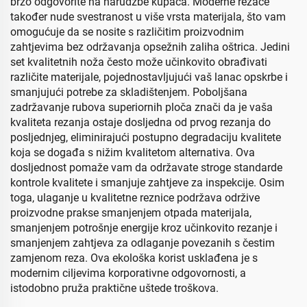
brzo odgovorite na narudžbe kupaca. Moderne rezače
također nude svestranost u više vrsta materijala, što vam
omogućuje da se nosite s različitim proizvodnim
zahtjevima bez održavanja opsežnih zaliha oštrica. Jedini
set kvalitetnih noža često može učinkovito obrađivati
različite materijale, pojednostavljujući vaš lanac opskrbe i
smanjujući potrebe za skladištenjem. Poboljšana
zadržavanje rubova superiornih ploča znači da je vaša
kvaliteta rezanja ostaje dosljedna od prvog rezanja do
posljednjeg, eliminirajući postupno degradaciju kvalitete
koja se događa s nižim kvalitetom alternativa. Ova
dosljednost pomaže vam da održavate stroge standarde
kontrole kvalitete i smanjuje zahtjeve za inspekcije. Osim
toga, ulaganje u kvalitetne reznice podržava održive
proizvodne prakse smanjenjem otpada materijala,
smanjenjem potrošnje energije kroz učinkovito rezanje i
smanjenjem zahtjeva za odlaganje povezanih s čestim
zamjenom reza. Ova ekološka korist usklađena je s
modernim ciljevima korporativne odgovornosti, a
istodobno pruža praktične uštede troškova.