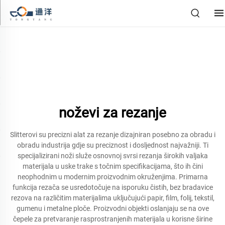
noževi za rezanje
Slitterovi su precizni alat za rezanje dizajniran posebno za obradu i
obradu industrija gdje su preciznost i dosljednost najvažniji. Ti
specijalizirani noži služe osnovnoj svrsi rezanja širokih valjaka
materijala u uske trake s točnim specifikacijama, što ih čini
neophodnim u modernim proizvodnim okruženjima. Primarna
funkcija rezača se usredotočuje na isporuku čistih, bez bradavice
rezova na različitim materijalima uključujući papir, film, folij, tekstil,
gumenu i metalne ploče. Proizvodni objekti oslanjaju se na ove
čepele za pretvaranje rasprostranjenih materijala u korisne širine