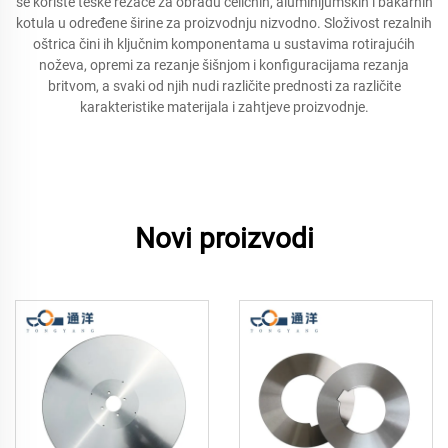
se koriste teške rezače za obradu čeličnih, aluminijumskih i bakarnih
kotula u određene širine za proizvodnju nizvodno. Složivost rezalnih
oštrica čini ih ključnim komponentama u sustavima rotirajućih
noževa, opremi za rezanje šišnjom i konfiguracijama rezanja
britvom, a svaki od njih nudi različite prednosti za različite
karakteristike materijala i zahtjeve proizvodnje.
Novi proizvodi