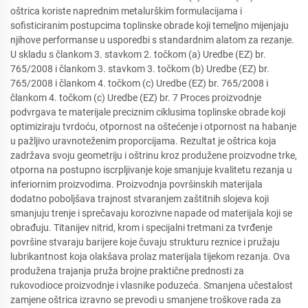
oštrica koriste naprednim metalurškim formulacijama i
sofisticiranim postupcima toplinske obrade koji temeljno mijenjaju
njihove performanse u usporedbi s standardnim alatom za rezanje.
U skladu s člankom 3. stavkom 2. točkom (a) Uredbe (EZ) br.
765/2008 i člankom 3. stavkom 3. točkom (b) Uredbe (EZ) br.
765/2008 i člankom 4. točkom (c) Uredbe (EZ) br. 765/2008 i
člankom 4. točkom (c) Uredbe (EZ) br. 7 Proces proizvodnje
podvrgava te materijale preciznim ciklusima toplinske obrade koji
optimiziraju tvrdoću, otpornost na oštećenje i otpornost na habanje
u pažljivo uravnoteženim proporcijama. Rezultat je oštrica koja
zadržava svoju geometriju i oštrinu kroz produžene proizvodne trke,
otporna na postupno iscrpljivanje koje smanjuje kvalitetu rezanja u
inferiornim proizvodima. Proizvodnja površinskih materijala
dodatno poboljšava trajnost stvaranjem zaštitnih slojeva koji
smanjuju trenje i sprečavaju korozivne napade od materijala koji se
obrađuju. Titanijev nitrid, krom i specijalni tretmani za tvrđenje
površine stvaraju barijere koje čuvaju strukturu reznice i pružaju
lubrikantnost koja olakšava prolaz materijala tijekom rezanja. Ova
produžena trajanja pruža brojne praktične prednosti za
rukovodioce proizvodnje i vlasnike poduzeća. Smanjena učestalost
zamjene oštrica izravno se prevodi u smanjene troškove rada za