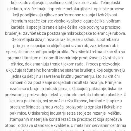
koje zadovoljavaju specifične zahtjeve proizvoda. Tehnološki
gledano, rezače imaju napredne metalurgijske i toplinske procese
koji poboljšavaju njihove performanse rezanja i izdržljivost.
Premium rezače koriste visoko kvalitete legure čelika, volfram
karbida ili specijalizirane alatke čelika koje podvrgnu precizno
brušenje i završetak za postizanje mikroskopske tolerancije rubova.
Geometrijski dizajn rezača razlikuje se u skladu s potrebama
primjene, s opcijama uključujući ravnu rub, zakrivljenu rub i
specijalizirane konfiguracije profila. Površinski tretmani kao što su
premaz titanijum nitridom ili kromiranje produžavaju životni vijek
oštrice, dok smanjuju trenje tijekom rada. Proces proizvodnje
uključuje računalno kontrolirane sisteme brušenja koji osiguravaju
jednaku debljinu i savršenu kružnu geometriju, što su kritični
čimbenici za postizanje dosljednih rezultata rezanja. Primjene
rezača su u brojnim industrijama, uključujući pakiranje, tiskanje,
pretvaranje, proizvodnju tekstila, obradu metala i obradu plastike. U
sektoru pakiranja, ovi se nožici režu filmove, laminate i papire u
precizne širine za izradu vreća, proizvodnju oznaka i fleksibilne
pakirnice. U tiskarskoj industriji se za stolje za rezanje i veličinu
štampanih materijala koristi rezač za preciznost koja sprečava
otpad i održava standarde kvalitete. U metalnim servisnim centrima