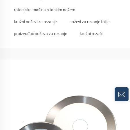
rotacijska mašina s tankim nožem
kružni noževi za rezanje
noževi za rezanje folije
proizvođač noževa za rezanje
kružni rezači