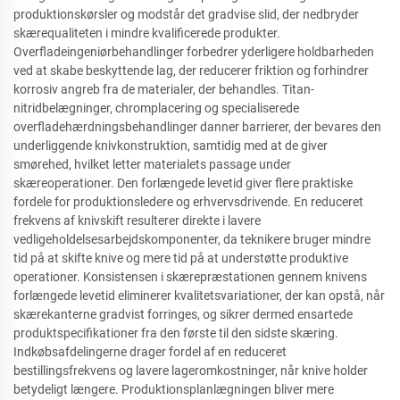
produktionskørsler og modstår det gradvise slid, der nedbryder
skærequaliteten i mindre kvalificerede produkter.
Overfladeingeniørbehandlinger forbedrer yderligere holdbarheden
ved at skabe beskyttende lag, der reducerer friktion og forhindrer
korrosiv angreb fra de materialer, der behandles. Titan-
nitridbelægninger, chromplacering og specialiserede
overfladehærdningsbehandlinger danner barrierer, der bevares den
underliggende knivkonstruktion, samtidig med at de giver
smørehed, hvilket letter materialets passage under
skæreoperationer. Den forlængede levetid giver flere praktiske
fordele for produktionsledere og erhvervsdrivende. En reduceret
frekvens af knivskift resulterer direkte i lavere
vedligeholdelsesarbejdskomponenter, da teknikere bruger mindre
tid på at skifte knive og mere tid på at understøtte produktive
operationer. Konsistensen i skærepræstationen gennem knivens
forlængede levetid eliminerer kvalitetsvariationer, der kan opstå, når
skærekanterne gradvist forringes, og sikrer dermed ensartede
produktspecifikationer fra den første til den sidste skæring.
Indkøbsafdelingerne drager fordel af en reduceret
bestillingsfrekvens og lavere lageromkostninger, når knive holder
betydeligt længere. Produktionsplanlægningen bliver mere