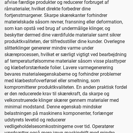
afvise færdige produkter og reducerer forbruget af
råmaterialer, hvilket direkte forbedrer dine
fortjenstmargener. Skarpe skærekanter forhindrer
materielskade såsom revner, fransning eller deformation,
som kan opstå ved brug af undermålige klinger, og
beskytter dermed dine værdifulde materialer samt sikrer
produktkvaliteten, der tilfredsstiller dine kunder. Overlegne
slitterklinger genererer mindre varme under
skæreprocessen, hvilket er særligt vigtigt ved bearbejdning
af temperaturfølsomme materialer såsom visse plasttyper
og klæbeforstærkede folier. Lavere varmegenerering
bevares materialeegenskaberne og forhindrer problemer
med klæbestofoverførsel eller smeltning, som
kompromitterer produktkvaliteten. En anden praktisk fordel
er den reducerede krav til skærekraft, da skarpe og
velkonstruerede klinger skærer gennem materialer med
minimal modstand. Denne egenskab mindsker
belastningen på maskinens komponenter, forlænger
udstyrets levetid og reducerer
vedligeholdelsesomkostningerne over tid. Operatører
værdsætter også mere jævn maskindrift med mindre