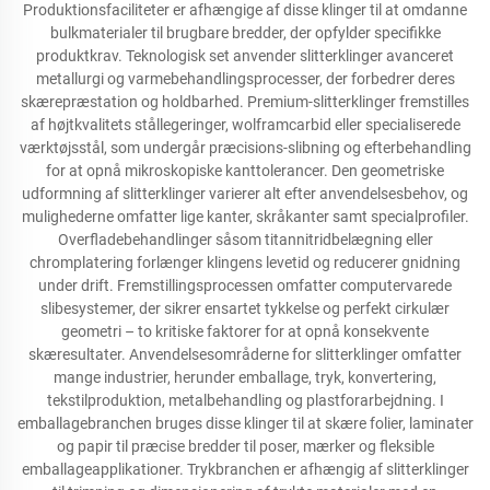
Produktionsfaciliteter er afhængige af disse klinger til at omdanne
bulkmaterialer til brugbare bredder, der opfylder specifikke
produktkrav. Teknologisk set anvender slitterklinger avanceret
metallurgi og varmebehandlingsprocesser, der forbedrer deres
skærepræstation og holdbarhed. Premium-slitterklinger fremstilles
af højtkvalitets stållegeringer, wolframcarbid eller specialiserede
værktøjsstål, som undergår præcisions-slibning og efterbehandling
for at opnå mikroskopiske kanttolerancer. Den geometriske
udformning af slitterklinger varierer alt efter anvendelsesbehov, og
mulighederne omfatter lige kanter, skråkanter samt specialprofiler.
Overfladebehandlinger såsom titannitridbelægning eller
chromplatering forlænger klingens levetid og reducerer gnidning
under drift. Fremstillingsprocessen omfatter computervarede
slibesystemer, der sikrer ensartet tykkelse og perfekt cirkulær
geometri – to kritiske faktorer for at opnå konsekvente
skæresultater. Anvendelsesområderne for slitterklinger omfatter
mange industrier, herunder emballage, tryk, konvertering,
tekstilproduktion, metalbehandling og plastforarbejdning. I
emballagebranchen bruges disse klinger til at skære folier, laminater
og papir til præcise bredder til poser, mærker og fleksible
emballageapplikationer. Trykbranchen er afhængig af slitterklinger