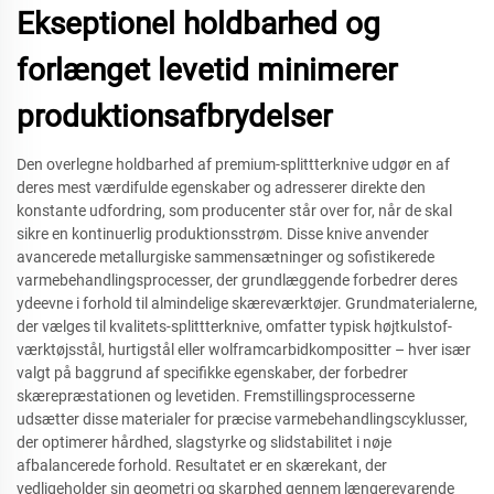
Ekseptionel holdbarhed og
forlænget levetid minimerer
produktionsafbrydelser
Den overlegne holdbarhed af premium-splittterknive udgør en af
deres mest værdifulde egenskaber og adresserer direkte den
konstante udfordring, som producenter står over for, når de skal
sikre en kontinuerlig produktionsstrøm. Disse knive anvender
avancerede metallurgiske sammensætninger og sofistikerede
varmebehandlingsprocesser, der grundlæggende forbedrer deres
ydeevne i forhold til almindelige skæreværktøjer. Grundmaterialerne,
der vælges til kvalitets-splittterknive, omfatter typisk højtkulstof-
værktøjsstål, hurtigstål eller wolframcarbidkompositter – hver især
valgt på baggrund af specifikke egenskaber, der forbedrer
skærepræstationen og levetiden. Fremstillingsprocesserne
udsætter disse materialer for præcise varmebehandlingscyklusser,
der optimerer hårdhed, slagstyrke og slidstabilitet i nøje
afbalancerede forhold. Resultatet er en skærekant, der
vedligeholder sin geometri og skarphed gennem længerevarende