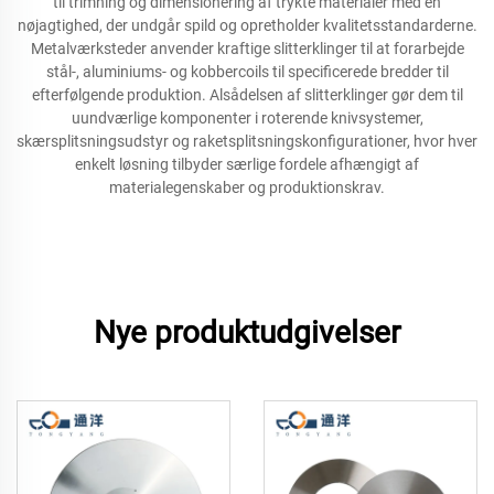
til trimning og dimensionering af trykte materialer med en
nøjagtighed, der undgår spild og opretholder kvalitetsstandarderne.
Metalværksteder anvender kraftige slitterklinger til at forarbejde
stål-, aluminiums- og kobbercoils til specificerede bredder til
efterfølgende produktion. Alsådelsen af slitterklinger gør dem til
uundværlige komponenter i roterende knivsystemer,
skærsplitsningsudstyr og raketsplitsningskonfigurationer, hvor hver
enkelt løsning tilbyder særlige fordele afhængigt af
materialegenskaber og produktionskrav.
Nye produktudgivelser