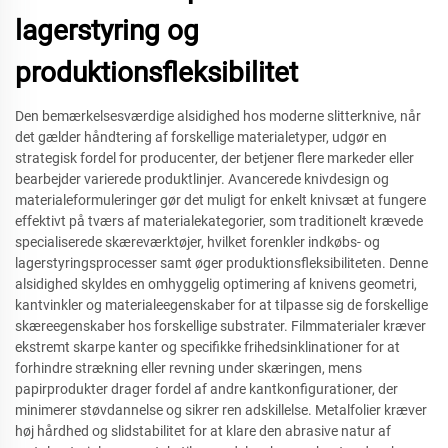
lagerstyring og
produktionsfleksibilitet
Den bemærkelsesværdige alsidighed hos moderne slitterknive, når
det gælder håndtering af forskellige materialetyper, udgør en
strategisk fordel for producenter, der betjener flere markeder eller
bearbejder varierede produktlinjer. Avancerede knivdesign og
materialeformuleringer gør det muligt for enkelt knivsæt at fungere
effektivt på tværs af materialekategorier, som traditionelt krævede
specialiserede skæreværktøjer, hvilket forenkler indkøbs- og
lagerstyringsprocesser samt øger produktionsfleksibiliteten. Denne
alsidighed skyldes en omhyggelig optimering af knivens geometri,
kantvinkler og materialeegenskaber for at tilpasse sig de forskellige
skæreegenskaber hos forskellige substrater. Filmmaterialer kræver
ekstremt skarpe kanter og specifikke frihedsinklinationer for at
forhindre strækning eller revning under skæringen, mens
papirprodukter drager fordel af andre kantkonfigurationer, der
minimerer støvdannelse og sikrer ren adskillelse. Metalfolier kræver
høj hårdhed og slidstabilitet for at klare den abrasive natur af