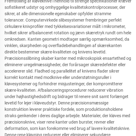
Fremstilling af kløveknive i henhold til strenge specifikationer kræver
sofistikeret udstyr og omhyggelige kvalitetskontrolprocesser, der
sikrer, at alle dimensionelle egenskaber opfylder stramme
tolerancer. Computervirkede slibesystemer frembringer perfekt
cirkulære knivprofiler med tykkelsesvariationer målt i mikrometer,
hvilket sikrer afbalanceret rotation og jævn skæretryk rundt om hele
omkredsen. Kanten geometri modtager særlig opmærksomhed, da
vinklen, skarpheden og overfladebehandlingen af skærekanten
direkte bestemmer skære-kvaliteten og knivens levetid.
Præcisionsslibning skaber kanter med mikroskopisk ensartethed og
eliminerer uregelmæssigheder, der forårsager skæredefekter eller
accelererer slid. Fladhed og parallelitet af knivens flader sikrer
korrekt kontakt med modknive eller understøtningsruller i
kløvesystemer og forhindrer misjusteringer, der kompromitterer
skære-kvaliteten. Afbalanceringsprocedurer reducerer vibration
under højhastighedsdrift og bidrager til renere snit samt forlænget
levetid for lejer i kløveudstyr. Denne præcisionsmæssige
konstruktion leverer praktiske fordele, som produktionsholdene
straks genkender i deres daglige arbejde. Materialer, der kløves med
præcisionsknive, viser rene kanter uden burster, revner eller
deformation, som kan forekomme ved brug af lavere kvalitetsknive.
Denne rene kløvning reducerer eller eliminerer sekundære