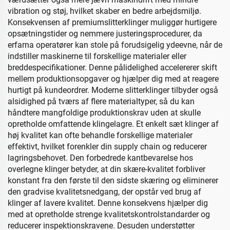
vibration og støj, hvilket skaber en bedre arbejdsmiljø.
Konsekvensen af premiumslitterklinger muliggør hurtigere
opsætningstider og nemmere justeringsprocedurer, da
erfarna operatører kan stole på forudsigelig ydeevne, når de
indstiller maskinerne til forskellige materialer eller
breddespecifikationer. Denne pålidelighed accelererer skift
mellem produktionsopgaver og hjælper dig med at reagere
hurtigt på kundeordrer. Moderne slitterklinger tilbyder også
alsidighed på tværs af flere materialtyper, så du kan
håndtere mangfoldige produktionskrav uden at skulle
opretholde omfattende klingelagre. Et enkelt sæt klinger af
høj kvalitet kan ofte behandle forskellige materialer
effektivt, hvilket forenkler din supply chain og reducerer
lagringsbehovet. Den forbedrede kantbevarelse hos
overlegne klinger betyder, at din skære-kvalitet forbliver
konstant fra den første til den sidste skæring og eliminerer
den gradvise kvalitetsnedgang, der opstår ved brug af
klinger af lavere kvalitet. Denne konsekvens hjælper dig
med at opretholde strenge kvalitetskontrolstandarder og
reducerer inspektionskravene. Desuden understøtter