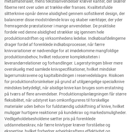
metalmaterialer, mens tekstilanvendelser kræver kanter, der skærer
fiberne rent over uden at trække eller franses. Kvalitetsfulde
slitterknive opnår denne alsidighed gennem sofistikeret design, der
balancerer disse modstridende krav og skaber værktøjer, der yder
fremragende præstationer i mange anvendelser. De praktiske
fordele ved denne alsidighed strækker sig igennem hele
produktionsdriften og virksomhedens ledelse. Indkøbsafdelingerne
drager fordel af forenklede indkøbsprocesser, når færre
knivvariationer er nødvendige for at imødekomme mangfoldige
produktionsbehov, hvilket reducerer kompleksiteten i
leverandørrelationer og forhandlinger. Lagerstyringen bliver mere
overskuelig med samlede knivspecifikationer, hvilket mindsker
lagerrumskravene og kapitalbindingen i reservedelslagre. Risikoen
for produktionsforsinkelser på grund af utilgængelige specialknive
mindskes betydeligt, når alsidige knive kan bruges som erstatning
på tværs af flere anvendelser. Produktionsplanlægningen får større
fleksibilitet, når udstyret kan omkonfigureres til forskellige
materialer uden behov for fuldstændig udskiftning af knive, hvilket
muliggør hurtigere reaktioner på kundekrav og markedsmuligheder.
Vedligeholdelsesholdene sætter pris på forenklede
uddannelseskrav, når færre knivtyper kræver forståelse og
ekspertise, hvilket forbedrer arbejdskraftens effektivitet og