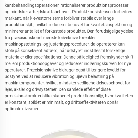
kantbehandlingsoperationer, rationaliserer produktionsprocesser
og mindsker arbejdskraftsbehovet. Produktkonsistensen forbedres
markant, når kløvestørrelserne forbliver stabile over lange
produktionsløb, hvilket reducerer behovet for kvalitetsinspektion og
minimerer antallet af forkastede produkter. Den forudsigelige ydelse
fra præcisionskonstruerede kløveknive forenkler
maskinopsætnings- og justeringsprocedurer, da operatører kan
stole på konsekvent adfærd, når udstyret indstilles til forskellige
materialer eller specifikationer. Denne pålidelighed fremskynder skift
mellem produktionsopgaver og reducerer indlæringskurven for nye
operatører. Præcisionsknive bidrager også til længere levetid for
udstyret ved at reducere vibration og ujævn belastning på
maskinkomponenter, hvilket mindsker vedligeholdelsesbehovet for
lejer, aksler og drivsystemer. Den samlede effekt af disse
præcisionskarakteristika skaber et produktionsmiljø, hvor kvaliteten
er konstant, spildet er minimalt, og driftseffektiviteten opnår
optimale niveauer.