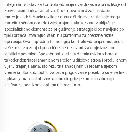
Integrirani sustav za kontrolu vibracija ovaj držač alata razlikuje od
konvencionalnih alternativa. Kroz inovativni dizajn i odabir
materijala, držač učinkovito prigušuje štetne vibracije koje mogu
narušiti točnost obrade i vijek trajanja alata. Sustav uključuje
specijalizirane elemente za prigušivanje strategijski postavljene po
tijelu držača, stvarajući stabilnu platformu za precizne rezne
operacije. Ova napredna tehnologija kontrole vibracija omogućuje
veće brzine rezanja i posmične brzine, uz održavanje izuzetne
kvalitete površine. Sposobnost sustava da minimizira vibracije
također doprinosi smanjenom trošenju dijelova stroja i produljenom
vijeku trajanja alata, što rezultira značajnim uštedama tijekom
vremena. Sposobnosti držača za prigušivanje posebno su vrijedne u
aplikacijama visokobrzinske obrade gdje je kontrola vibracija
ključna za postizanje optimalnih rezultata.