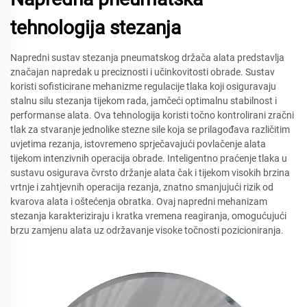
tehnologija stezanja
Napredni sustav stezanja pneumatskog držača alata predstavlja
značajan napredak u preciznosti i učinkovitosti obrade. Sustav
koristi sofisticirane mehanizme regulacije tlaka koji osiguravaju
stalnu silu stezanja tijekom rada, jamčeći optimalnu stabilnost i
performanse alata. Ova tehnologija koristi točno kontrolirani zračni
tlak za stvaranje jednolike stezne sile koja se prilagođava različitim
uvjetima rezanja, istovremeno sprječavajući povlačenje alata
tijekom intenzivnih operacija obrade. Inteligentno praćenje tlaka u
sustavu osigurava čvrsto držanje alata čak i tijekom visokih brzina
vrtnje i zahtjevnih operacija rezanja, znatno smanjujući rizik od
kvarova alata i oštećenja obratka. Ovaj napredni mehanizam
stezanja karakteriziraju i kratka vremena reagiranja, omogućujući
brzu zamjenu alata uz održavanje visoke točnosti pozicioniranja.