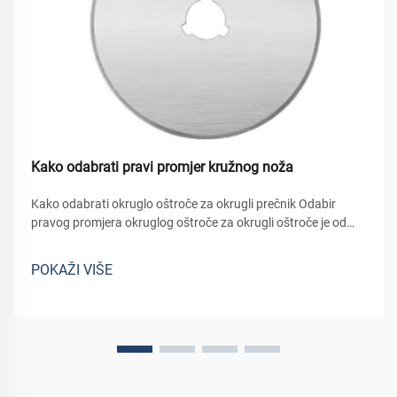
Kako odabrati pravi promjer kružnog noža
Kako odabrati okruglo oštroče za okrugli prečnik Odabir
pravog promjera okruglog oštroče za okrugli oštroče je od
ključne važnosti za postizanje čistih rezova, zaštitu strojeva i
osiguranje učinkovitog rada. Promen okruglog oštrica
POKAŽI VIŠE
direktno utječe na dubinu...