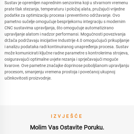
Sustav je opremljen naprednim senzorima koji u stvarnom vremenu
prate tlak stezanja, temperaturu i položaj alata, pružajući vrijedne
podatke za optimizaciju procesa i preventivno održavanje. Ovo
pametno sučelje omogućuje besprijekornu integraciju s modernim
CNC sustavima upravljanja, što omogućuje automatizirano
upravljanje alatom i nadzor performansi. Mogućnosti povezivanja
držača podržavaju inicijative Industrije 4.0 omogućujući prikupljanje
i analizu podataka radi kontinuiranog unapređenja procesa. Sustav
može komunicirati ključne radne parametre s kontrolerima strojeva,
osiguravajući optimalne uvjete rezanja i sprječavajući moguće
kvarove. Ove pametne značajke doprinose poboljšanom upravljanju
procesom, smanjenju vremena prostoja i povećanoj ukupnoj
učinkovitosti proizvodnje.
IZVJEŠĆE
Molim Vas Ostavite Poruku.