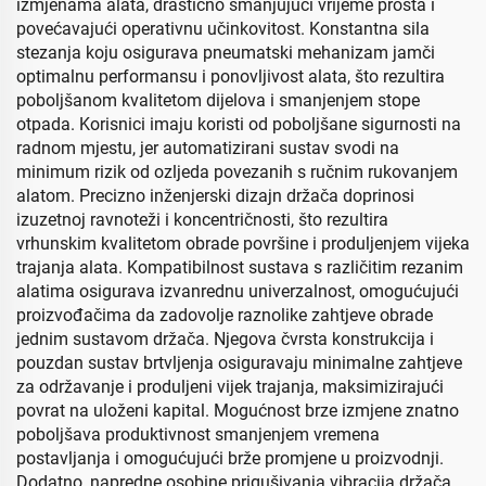
izmjenama alata, drastično smanjujući vrijeme prosta i
povećavajući operativnu učinkovitost. Konstantna sila
stezanja koju osigurava pneumatski mehanizam jamči
optimalnu performansu i ponovljivost alata, što rezultira
poboljšanom kvalitetom dijelova i smanjenjem stope
otpada. Korisnici imaju koristi od poboljšane sigurnosti na
radnom mjestu, jer automatizirani sustav svodi na
minimum rizik od ozljeda povezanih s ručnim rukovanjem
alatom. Precizno inženjerski dizajn držača doprinosi
izuzetnoj ravnoteži i koncentričnosti, što rezultira
vrhunskim kvalitetom obrade površine i produljenjem vijeka
trajanja alata. Kompatibilnost sustava s različitim rezanim
alatima osigurava izvanrednu univerzalnost, omogućujući
proizvođačima da zadovolje raznolike zahtjeve obrade
jednim sustavom držača. Njegova čvrsta konstrukcija i
pouzdan sustav brtvljenja osiguravaju minimalne zahtjeve
za održavanje i produljeni vijek trajanja, maksimizirajući
povrat na uloženi kapital. Mogućnost brze izmjene znatno
poboljšava produktivnost smanjenjem vremena
postavljanja i omogućujući brže promjene u proizvodnji.
Dodatno, napredne osobine prigušivanja vibracija držača