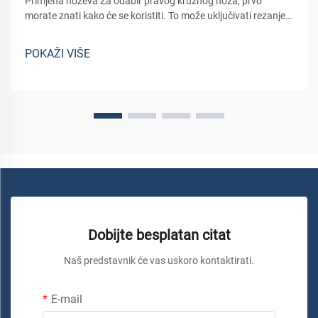
Primjena noževa Za odabir pravog kružnog noža, prvo
morate znati kako će se koristiti. To može uključivati rezanje
materijala poput drva, metala i plastike, za koje je potreban
određeni tip noža. Na primjer: noževi koji se koriste za rezanje
POKAŽI VIŠE
uz...
Dobijte besplatan citat
Naš predstavnik će vas uskoro kontaktirati.
E-mail