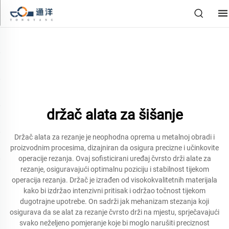
držač alata za šišanje
Držač alata za rezanje je neophodna oprema u metalnoj obradi i
proizvodnim procesima, dizajniran da osigura precizne i učinkovite
operacije rezanja. Ovaj sofisticirani uređaj čvrsto drži alate za
rezanje, osiguravajući optimalnu poziciju i stabilnost tijekom
operacija rezanja. Držač je izrađen od visokokvalitetnih materijala
kako bi izdržao intenzivni pritisak i održao točnost tijekom
dugotrajne upotrebe. On sadrži jak mehanizam stezanja koji
osigurava da se alat za rezanje čvrsto drži na mjestu, sprječavajući
svako neželjeno pomjeranje koje bi moglo narušiti preciznost