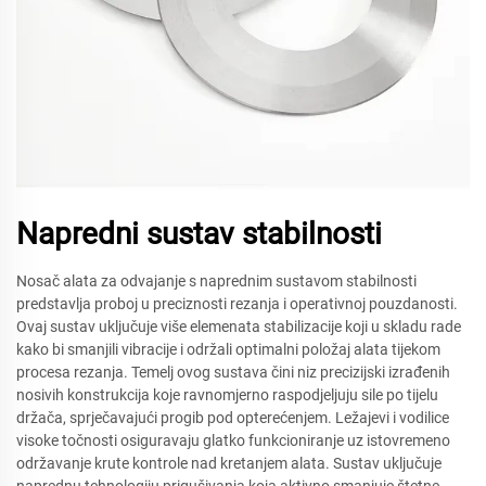
Napredni sustav stabilnosti
Nosač alata za odvajanje s naprednim sustavom stabilnosti
predstavlja proboj u preciznosti rezanja i operativnoj pouzdanosti.
Ovaj sustav uključuje više elemenata stabilizacije koji u skladu rade
kako bi smanjili vibracije i održali optimalni položaj alata tijekom
procesa rezanja. Temelj ovog sustava čini niz precizijski izrađenih
nosivih konstrukcija koje ravnomjerno raspodjeljuju sile po tijelu
držača, sprječavajući progib pod opterećenjem. Ležajevi i vodilice
visoke točnosti osiguravaju glatko funkcioniranje uz istovremeno
održavanje krute kontrole nad kretanjem alata. Sustav uključuje