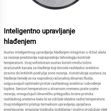
Inteligentno upravljanje
hlađenjem
Sustav inteligentnog upravljanja hlađenjem integriran u držač alata
za rezanje predstavlja najnapredniju tehnologiju kontrole
temperature. Ovaj sofisticirani sustav koristi mrežu točno
izračunatih kanala za hlađenje koji dovode rashladno sredstvo
izravno do kritičnih područja zone rezanja. Konstrukcija sustava za
hlađenje temelji se na naprednoj računalnoj dinamici fluida,
osiguravajući optimalni protok rashladnog sredstva i odvođenje
topline. Senzori temperature u stvarnom vremenu prate uvjete
rezanja, omogućujući dinamičku prilagodbu brzine protoka
rashladnog sredstva kako bi se održale idealne radne temperature.
Ovaj inteligentni pristup termalnom upravljanju sprječava
pregrijavanje, smanjuje toplinska izobličenja i znatno produžuje vijek