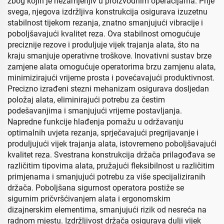
zbog kojih je nezamjenjiv u proizvodnim operacijama. Prije
svega, njegova izdržljiva konstrukcija osigurava izuzetnu
stabilnost tijekom rezanja, znatno smanjujući vibracije i
poboljšavajući kvalitet reza. Ova stabilnost omogućuje
preciznije rezove i produljuje vijek trajanja alata, što na
kraju smanjuje operativne troškove. Inovativni sustav brze
zamjene alata omogućuje operatorima brzu zamjenu alata,
minimizirajući vrijeme prosta i povećavajući produktivnost.
Precizno izrađeni stezni mehanizam osigurava dosljedan
položaj alata, eliminirajući potrebu za čestim
podešavanjima i smanjujući vrijeme postavljanja.
Napredne funkcije hlađenja pomažu u održavanju
optimalnih uvjeta rezanja, sprječavajući pregrijavanje i
produljujući vijek trajanja alata, istovremeno poboljšavajući
kvalitet reza. Svestrana konstrukcija držača prilagođava se
različitim tipovima alata, pružajući fleksibilnost u različitim
primjenama i smanjujući potrebu za više specijaliziranih
držača. Poboljšana sigurnost operatora postiže se
sigurnim pričvršćivanjem alata i ergonomskim
dizajnerskim elementima, smanjujući rizik od nesreća na
radnom mjestu. Izdržljivost držača osigurava dulji vijek