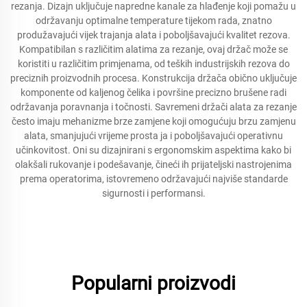
rezanja. Dizajn uključuje napredne kanale za hlađenje koji pomažu u
održavanju optimalne temperature tijekom rada, znatno
produžavajući vijek trajanja alata i poboljšavajući kvalitet rezova.
Kompatibilan s različitim alatima za rezanje, ovaj držač može se
koristiti u različitim primjenama, od teških industrijskih rezova do
preciznih proizvodnih procesa. Konstrukcija držača obično uključuje
komponente od kaljenog čelika i površine precizno brušene radi
održavanja poravnanja i točnosti. Savremeni držači alata za rezanje
često imaju mehanizme brze zamjene koji omogućuju brzu zamjenu
alata, smanjujući vrijeme prosta ja i poboljšavajući operativnu
učinkovitost. Oni su dizajnirani s ergonomskim aspektima kako bi
olakšali rukovanje i podešavanje, čineći ih prijateljski nastrojenima
prema operatorima, istovremeno održavajući najviše standarde
sigurnosti i performansi.
Popularni proizvodi