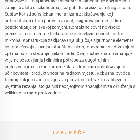
ponovljivost. Ovaj inovativni mehanizam omogućuje operatorima
zamjenu alata u sekundama, bez gubitka preciznosti ili sigurnosti.
Sustav koristi sofisticirani mehanizam zaključavanja koji
automatski centriri i poravnava alat, osiguravajući dosljedno
pozicioniranje pri svakoj zamjeni. Kontaktne površine visoke
preciznosti i referentne točke jamče ponovljivu točnost unutar
mikrona. Konstrukcija zaključavanja uključuje sigurnosne elemente
koji sprječavaju slučajno otpuštanje alata, istovremeno održavajući
optimalnu silu stezanja tijekom rada. Ovaj sustav znatno smanjuje
vrijeme postavljanja i eliminira potrebu za dugotrajnim
podešavanjima nakon zamjene alata, drastično poboljšavajući
učinkovitost i produktivnost na radnom mjestu. Robusna izvedba
točnog zaključavanja osigurava pouzdan rad čak i u zahtjevnim
uvjetima rezanja, što ga čini neocjenjivom značajkom za okruženja s
velikim obujmom proizvodnje.
IZVJEŠĆE