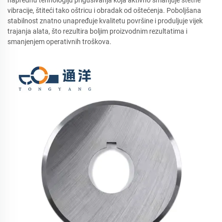
naprednu tehnologiju prigušivanja koja aktivno smanjuje štetne
vibracije, štiteći tako oštricu i obradak od oštećenja. Poboljšana
stabilnost znatno unapređuje kvalitetu površine i produljuje vijek
trajanja alata, što rezultira boljim proizvodnim rezultatima i
smanjenjem operativnih troškova.