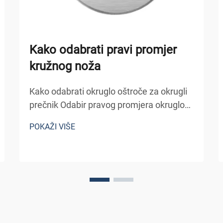
Kako odabrati pravi promjer
kružnog noža
Kako odabrati okruglo oštroče za okrugli
prečnik Odabir pravog promjera okruglog
oštroče za okrugli oštroče je od ključne
POKAŽI VIŠE
važnosti za postizanje čistih rezova,
zaštitu strojeva i osiguranje učinkovitog
rada. Promen okruglog oštrica direktno
utječe na dubinu...