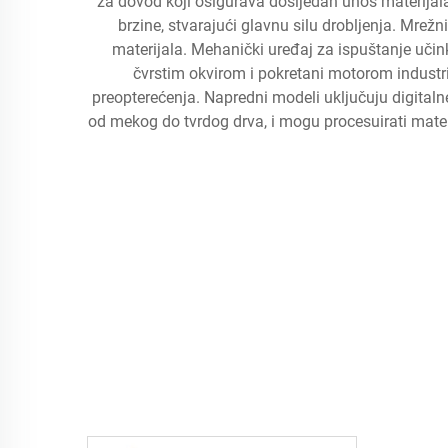
za dovod koji osigurava dosljedan unos materijala
brzine, stvarajući glavnu silu drobljenja. Mrežn
materijala. Mehanički uređaj za ispuštanje učink
čvrstim okvirom i pokretani motorom industrij
preopterećenja. Napredni modeli uključuju digitalne
od mekog do tvrdog drva, i mogu procesuirati mater