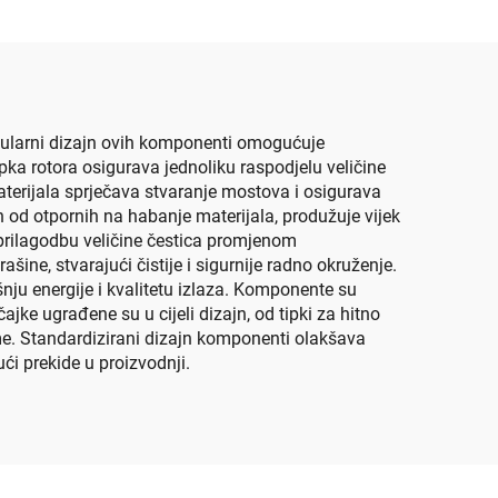
odularni dizajn ovih komponenti omogućuje
ka rotora osigurava jednoliku raspodjelu veličine
materijala sprječava stvaranje mostova i osigurava
 od otpornih na habanje materijala, produžuje vijek
 prilagodbu veličine čestica promjenom
šine, stvarajući čistije i sigurnije radno okruženje.
ju energije i kvalitetu izlaza. Komponente su
ke ugrađene su u cijeli dizajn, od tipki za hitno
eme. Standardizirani dizajn komponenti olakšava
ći prekide u proizvodnji.