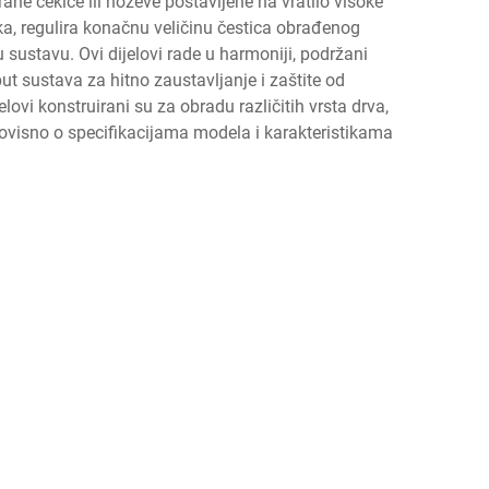
ne čekiće ili noževe postavljene na vratilo visoke
 oka, regulira konačnu veličinu čestica obrađenog
 sustavu. Ovi dijelovi rade u harmoniji, podržani
ut sustava za hitno zaustavljanje i zaštite od
ovi konstruirani su za obradu različitih vrsta drva,
 ovisno o specifikacijama modela i karakteristikama