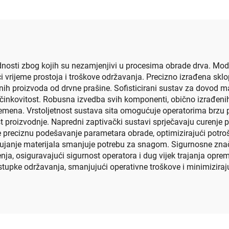
rednosti zbog kojih su nezamjenjivi u procesima obrade drva. M
 vrijeme prostoja i troškove održavanja. Precizno izrađena sklop
etnih proizvoda od drvne prašine. Sofisticirani sustav za dovod 
činkovitost. Robusna izvedba svih komponenti, obično izrađenih
 vremena. Vrstoljetnost sustava sita omogućuje operatorima brzu
st proizvodnje. Napredni zaptivački sustavi sprječavaju curenje pra
preciznu podešavanje parametara obrade, optimizirajući potrošn
rujanje materijala smanjuje potrebu za snagom. Sigurnosne značaj
nja, osiguravajući sigurnost operatora i dug vijek trajanja opr
stupke održavanja, smanjujući operativne troškove i minimiziraju