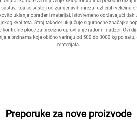
. Unutar komore za mljevenje, sklop rotora ima posebno dizajnira
i sustav, koji se sastoji od zamjenjivih mreža različitih veličina
ovito uklanja obrađeni materijal, istovremeno održavajući tlak u
skog kvaliteta. Stroj također uključuje sigurnosne značajke pop
 kontrolne ploče za precizno upravljanje radom i nadzor. Ovi dijel
ijale brzinama koje obično variraju od 500 do 3000 kg po satu,
materijala.
Preporuke za nove proizvode