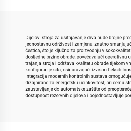
Dijelovi stroja za usitnjavanje drva nude brojne p
jednostavnu održivost i zamjenu, znatno smanjujući
čestica, što je ključno za proizvodnju visokokvalit
dosljedne brzine obrade, povećavajući operativnu u
trajanja stroja i održava kvalitetu obrade tijekom
konfiguracije sita, osiguravajući izvrsnu fleksibilno
Integracija modernih kontrolnih sustava omogućuje 
dizajnirane za energetsku učinkovitost, pri čemu st
zaustavljanje do automatske zaštite od preoptereće
dostupnost rezervnih dijelova i pojednostavljuje po