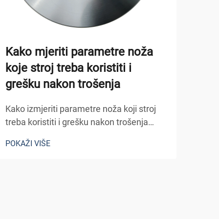
Kako mjeriti parametre noža
vod
koje stroj treba koristiti i
sav
grešku nakon trošenja
Klju
nože
Kako izmjeriti parametre noža koji stroj
biti
treba koristiti i grešku nakon trošenja
POKA
greš
Korištenje ispravnog noža za stroj ključno
POKAŽI VIŠE
obrt,
je za sigurno, učinkovito i kvalitetno
razu
izvođenje posla. No čak i pravi nož se s
vremenom troši, što dovodi do...