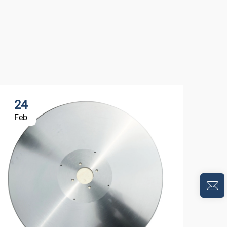
24
3
Feb
Oc