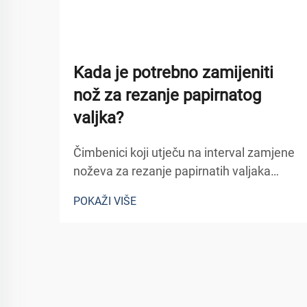
Kada je potrebno zamijeniti
nož za rezanje papirnatog
valjka?
Čimbenici koji utječu na interval zamjene
noževa za rezanje papirnatih valjaka
Sastav materijala i trajnost noža
POKAŽI VIŠE
Materijali korišteni u proizvodnji noževa
za rezanje papirnatih valjaka igraju
ključnu ulogu u njihovoj trajnosti. Noževi
izrađeni od čelika s visokim udjelom
ugljika često su...