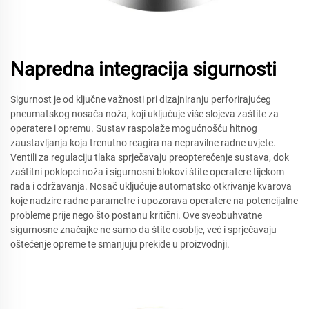
Napredna integracija sigurnosti
Sigurnost je od ključne važnosti pri dizajniranju perforirajućeg
pneumatskog nosača noža, koji uključuje više slojeva zaštite za
operatere i opremu. Sustav raspolaže mogućnošću hitnog
zaustavljanja koja trenutno reagira na nepravilne radne uvjete.
Ventili za regulaciju tlaka sprječavaju preopterećenje sustava, dok
zaštitni poklopci noža i sigurnosni blokovi štite operatere tijekom
rada i održavanja. Nosač uključuje automatsko otkrivanje kvarova
koje nadzire radne parametre i upozorava operatere na potencijalne
probleme prije nego što postanu kritični. Ove sveobuhvatne
sigurnosne značajke ne samo da štite osoblje, već i sprječavaju
oštećenje opreme te smanjuju prekide u proizvodnji.