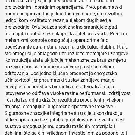
prednosti zbog kojih je neophodan alat u modernim
proizvodnim i obradnim operacijama. Prvo, pneumatski
pogon osigurava dosljednu dostavu snage, što rezultira
jednolikom kvalitetom rezanja tijekom dugih serija
proizvodnje. Ova pouzdanost znatno smanjuje otpad
materijala i poboljšava ukupni kvalitet proizvoda. Precizni
mehanizmi kontrole omogućuju operatorima fino
podešavanje parametara rezanja, uključujući dubinu i tlak,
što omogućuje prilagodbu za različite materijale i zahtjeve.
Konstrukcija alata uključuje mehanizme za brzu zamjenu
noževa, čime se minimizira vrijeme prostoja tijekom
održavanja. Još jedna ključna prednost je energetska
učinkovitost, jer pneumatski sustav zahtijeva manje
energije u usporedbi s hidrauličnim alternativama, a
istovremeno održava visoke razine performansi. Izdržljivost
i čvrsta izgradnja držača rezultiraju produljenim vijekom
trajanja, smanjujući dugoročne operativne troškove.
Sigurnosne značajke integrirane su u cijelu konstrukciju,
štiteći operatore bez gubitka produktivnosti. Svestraniost
sustava omogućuje mu obradu različitih materijala i
debljina, što ga čini vrijednom investicijom za pogone koji