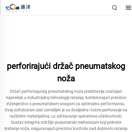
perforirajući držač pneumatskog
noža
Držač perforirajućeg pneumatskog noža predstavlja značajan
napredak u industrijskoj tehnologiji rezanja, kombinirajući precizno
inženjerstvo s pneumatskom snagom za optimalnu performansu.
Ovaj sofisticirani alat osmišljen je za dosljedne i točne perforacije na
različitim materijalima, uz održavanje operativne učinkovitosti.
Sustav integrira izdržljiv pneumatski mehanizam koji pokreće
kretanje noža, osiguravajući preciznu kontrolu nad dubinom rezanja