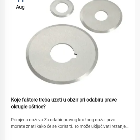
Aug
Koje faktore treba uzeti u obzir pri odabiru prave
okrugle oštrice?
Primjena noževa Za odabir pravog kružnog noža, prvo
morate znati kako će se koristiti. To može uključivati rezanje
materijala poput drva, metala i plastike, za koje je potreban
određeni tip noža. Na primjer: noževi koji se koriste za rezanje