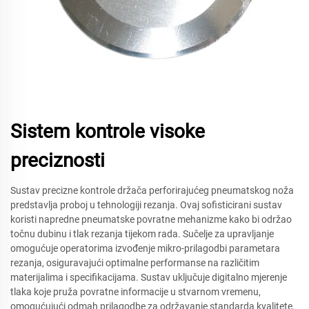
Sistem kontrole visoke
preciznosti
Sustav precizne kontrole držača perforirajućeg pneumatskog noža
predstavlja proboj u tehnologiji rezanja. Ovaj sofisticirani sustav
koristi napredne pneumatske povratne mehanizme kako bi održao
točnu dubinu i tlak rezanja tijekom rada. Sučelje za upravljanje
omogućuje operatorima izvođenje mikro-prilagodbi parametara
rezanja, osiguravajući optimalne performanse na različitim
materijalima i specifikacijama. Sustav uključuje digitalno mjerenje
tlaka koje pruža povratne informacije u stvarnom vremenu,
omogućujući odmah prilagodbe za održavanje standarda kvalitete.