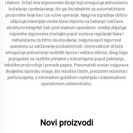
i tlakom. Držač ima ergonomske dizajn koji omogućuje jednostavnu
instalaciju i podešavanje, što ga čini idealnim za automatizirane
proizvodne linije kao i za ručne operacije. Njegova izgradnja obično
uključuje materijale visoke klase otporne na habanje i održava
strukturni integritet čak i pod stalnom uporabom. Uređaj uključuje
napredne sigurnosne značajke poput sustava regulacije tlaka i
mehanizama za hitno zaustavljanje, osiguravajući sigurnost
operatera uz održavanje produktivnosti. Univerzalnost držača
omogućuje prihvaćanje različitih tipova i veličina oštrica, zbog čega
je pogodan za različite primjene u industrijama poput pakiranja,
tekstilne proizvodnje i prerade papira. Pneumatski sustav osigurava
dosljednu isporuku snage, što rezultira čistim, preciznim rezovima i
perforacijama, s minimalnim gubitkom materijala i maksimalnom
operativnom učinkovitošću.
Novi proizvodi