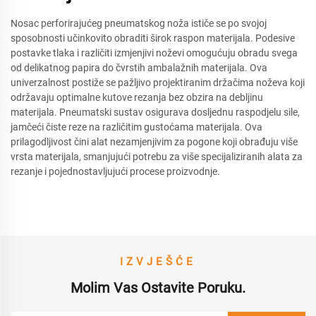
Nosac perforirajućeg pneumatskog noža ističe se po svojoj
sposobnosti učinkovito obraditi širok raspon materijala. Podesive
postavke tlaka i različiti izmjenjivi noževi omogućuju obradu svega
od delikatnog papira do čvrstih ambalažnih materijala. Ova
univerzalnost postiže se pažljivo projektiranim držačima noževa koji
održavaju optimalne kutove rezanja bez obzira na debljinu
materijala. Pneumatski sustav osigurava dosljednu raspodjelu sile,
jamčeći čiste reze na različitim gustoćama materijala. Ova
prilagodljivost čini alat nezamjenjivim za pogone koji obrađuju više
vrsta materijala, smanjujući potrebu za više specijaliziranih alata za
rezanje i pojednostavljujući procese proizvodnje.
IZVJEŠĆE
Molim Vas Ostavite Poruku.