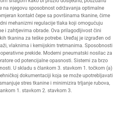
tskom snagom kako bi pružio dosljednu, pouzdanu
 je na njegovu sposobnost održavanja optimalne
vnomjeran kontakt čepe sa površinama tkanine, čime
redni mehanizmi regulacije tlaka koji omogućuju
 i zahtjevima obrade. Ova prilagodljivost čini
skih tkanina za teške potrebe. Uređaj je izgrađen od
 vlaži, vlaknima i kemijskim tretmanima. Sposobnosti
 i operativne prekide. Moderni pneumatski nosilac za
eratore od potencijalne opasnosti. Sistemi za brzo
nosti. U skladu s člankom 3. stavkom 1. točkom (a)
 tehničkoj dokumentaciji koja se može upotrebljavati
manjuje stres tkanine i minimizira trljanje rubova,
 člankom 1. stavkom 2. stavkom 3.