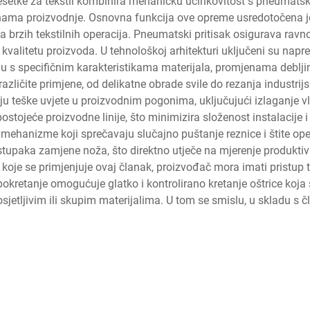
 rešetke za tekstil kombinira mehaničku učinkovitost s pneuma
rzinama proizvodnje. Osnovna funkcija ove opreme usredotočena
eva brzih tekstilnih operacija. Pneumatski pritisak osigurava ra
 kvalitetu proizvoda. U tehnološkoj arhitekturi uključeni su nap
 s specifičnim karakteristikama materijala, promjenama debljine
azličite primjene, od delikatne obrade svile do rezanja industrij
vaju teške uvjete u proizvodnim pogonima, uključujući izlaganje
stojeće proizvodne linije, što minimizira složenost instalacije
 mehanizme koji sprečavaju slučajno puštanje reznice i štite op
tupaka zamjene noža, što direktno utječe na mjerenje produktiv
 koje se primjenjuje ovaj članak, proizvođač mora imati pristup
kretanje omogućuje glatko i kontrolirano kretanje oštrice koja s
osjetljivim ili skupim materijalima. U tom se smislu, u skladu s