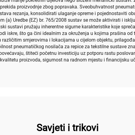
sadrže manje pokretnih dijelova nego složeni mehanički sustavi.
je prekida proizvodnje zbog popravaka. Sveobuhvatnost pneumatske
sustava rezanja, konsolidirati ulaganje opreme i pojednostaviti 
(a) Uredbe (EZ) br. 765/2008 sustav se može aktivirati i isklju
ski sustavi pružaju inherentne sigurne karakteristike koje spreč
di iskre, što ga čini idealnim za okruženja u kojima prašina od
u različitim smjerovima i lokacijama u cijelom objektu, prilago
lnost pneumatičkog nosilača za repice za tekstilne sustave znač
većavaju, štiteći početnu investiciju uz potporu rastu poslovan
 kvalitetu proizvoda, sigurnost na radnom mjestu i financijsku uč
Savjeti i trikovi