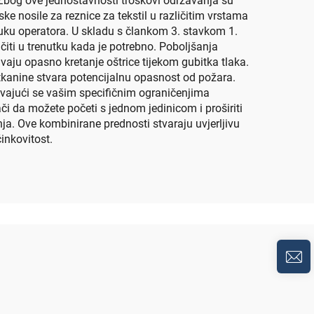
 Zbog ove jednostavnosti troškovi održavanja su
 nosile za reznice za tekstil u različitim vrstama
obuku operatora. U skladu s člankom 3. stavkom 1.
čiti u trenutku kada je potrebno. Poboljšanja
avaju opasno kretanje oštrice tijekom gubitka tlaka.
 tkanine stvara potencijalnu opasnost od požara.
đavajući se vašim specifičnim ograničenjima
i da možete početi s jednom jedinicom i proširiti
ja. Ove kombinirane prednosti stvaraju uvjerljivu
inkovitost.