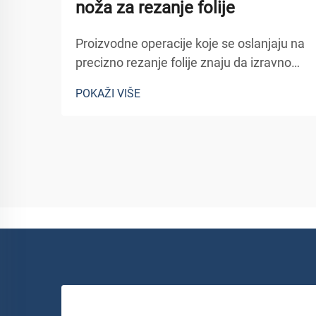
noža za rezanje folije
Proizvodne operacije koje se oslanjaju na
precizno rezanje folije znaju da izravno
utječe na učinkovitost proizvodnje i
POKAŽI VIŠE
kvalitetu proizvoda. Dobro održan nož za
rezanje folije može značajno smanjiti
vrijeme prosta ja, minimizirati otpad
materijala i poboljšati ukupnu
učinkovitost...