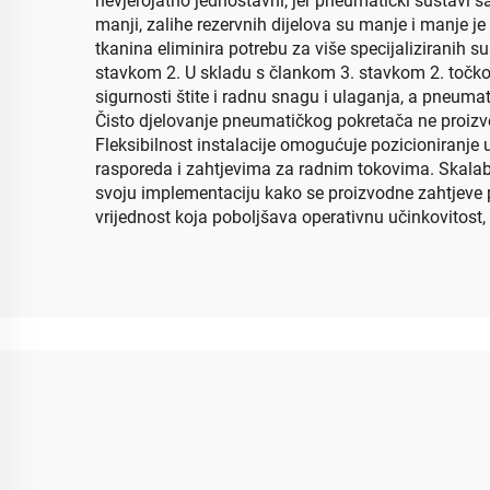
nevjerojatno jednostavni, jer pneumatički sustavi 
manji, zalihe rezervnih dijelova su manje i manje 
tkanina eliminira potrebu za više specijaliziranih 
stavkom 2. U skladu s člankom 3. stavkom 2. točkom 
sigurnosti štite i radnu snagu i ulaganja, a pneumat
Čisto djelovanje pneumatičkog pokretača ne proizvo
Fleksibilnost instalacije omogućuje pozicioniranje 
rasporeda i zahtjevima za radnim tokovima. Skalabi
svoju implementaciju kako se proizvodne zahtjeve po
vrijednost koja poboljšava operativnu učinkovitost,