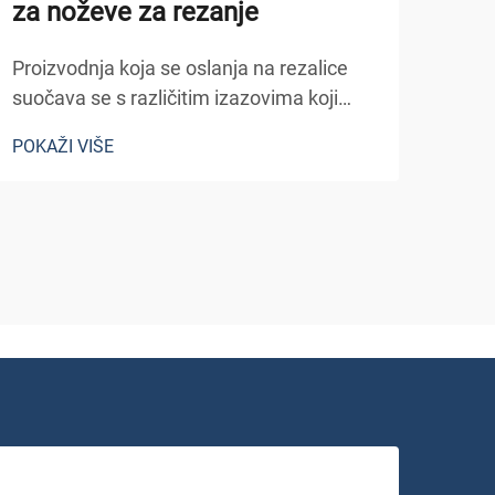
za noževe za rezanje
rez
Proizvodnja koja se oslanja na rezalice
Meta
suočava se s različitim izazovima koji
indus
mogu znatno utjecati na učinkovitost
utje
POKAŽI VIŠE
POKA
proizvodnje, kvalitetu materijala i
i sig
operativne troškove. Razumijevanje
stro
najčešćih problema povezanih s rezalice
oper
i...
reza