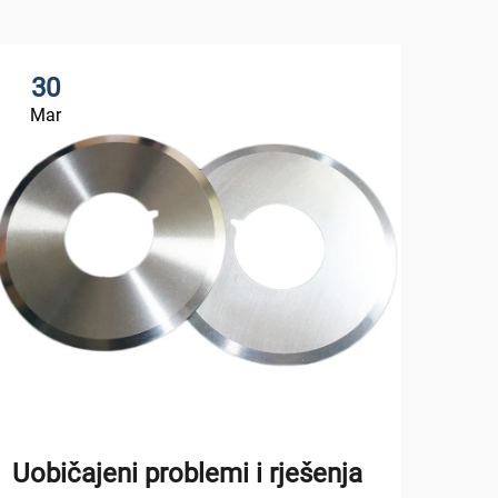
30
3
Mar
Ap
Uobičajeni problemi i rješenja
Odr