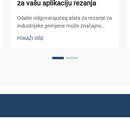
za vašu aplikaciju rezanja
Odabir odgovarajućeg alata za rezanje za
industrijske primjene može značajno
utjecati na produktivnost, kvalitetu
POKAŽI VIŠE
proizvoda i operativne troškove. Među
različitim instrumentima za rezanje
dostupnim u proizvodnim okruženjima,
kružni nož zauzima posebno mjesto...