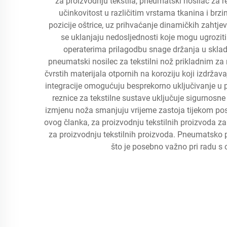
za proizvodnju tekstila, pneumatski nosilac za
učinkovitost u različitim vrstama tkanina i b
pozicije oštrice, uz prihvaćanje dinamičkih zahtj
se uklanjaju nedosljednosti koje mogu ugroziti
operaterima prilagodbu snage držanja u skladu
pneumatski nosilec za tekstilni nož prikladnim za r
čvrstih materijala otpornih na koroziju koji izdrža
integracije omogućuju besprekorno uključivanje u po
reznice za tekstilne sustave uključuje sigurnosne
izmjenu noža smanjuju vrijeme zastoja tijekom pos
ovog članka, za proizvodnju tekstilnih proizvoda za
za proizvodnju tekstilnih proizvoda. Pneumatsko po
što je posebno važno pri radu s 