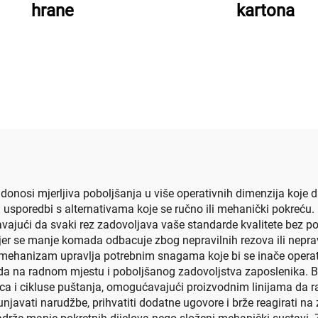
hrane
kartona
donosi mjerljiva poboljšanja u više operativnih dimenzija koje d
 usporedbi s alternativama koje se ručno ili mehanički pokreću
vajući da svaki rez zadovoljava vaše standarde kvalitete bez 
jer se manje komada odbacuje zbog nepravilnih rezova ili nepravi
 mehanizam upravlja potrebnim snagama koje bi se inače operat
 na radnom mjestu i poboljšanog zadovoljstva zaposlenika. Brz
nica i cikluse puštanja, omogućavajući proizvodnim linijama da 
avati narudžbe, prihvatiti dodatne ugovore i brže reagirati na 