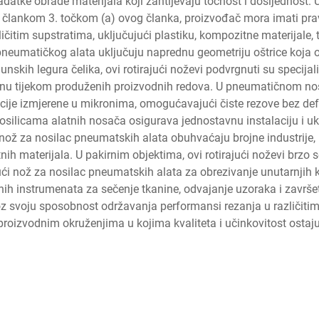
adatke obrade materijala koji zahtijevaju točnost i dosljednost
 s člankom 3. točkom (a) ovog članka, proizvođač mora imati pr
ličitim supstratima, uključujući plastiku, kompozitne materijale,
 pneumatičkog alata uključuju naprednu geometriju oštrice koja o
nskih legura čelika, ovi rotirajući noževi podvrgnuti su specija
inu tijekom produženih proizvodnih redova. U pneumatičnom nosilj
ije izmjerene u mikronima, omogućavajući čiste rezove bez deform
ilicama alatnih nosača osigurava jednostavnu instalaciju i ukla
i nož za nosilac pneumatskih alata obuhvaćaju brojne industrije,
 materijala. U pakirnim objektima, ovi rotirajući noževi brzo seče
ući nož za nosilac pneumatskih alata za obrezivanje unutarnjih k
iznih instrumenata za sečenje tkanine, odvajanje uzoraka i završe
z svoju sposobnost održavanja performansi rezanja u različitim
oizvodnim okruženjima u kojima kvaliteta i učinkovitost ostaju 