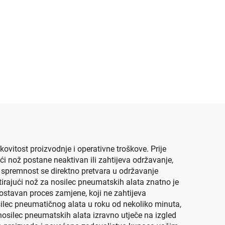
ovitost proizvodnje i operativne troškove. Prije
i nož postane neaktivan ili zahtijeva održavanje,
va spremnost se direktno pretvara u održavanje
otirajući nož za nosilec pneumatskih alata znatno je
dnostavan proces zamjene, koji ne zahtijeva
nosilec pneumatičnog alata u roku od nekoliko minuta,
 nosilec pneumatskih alata izravno utječe na izgled