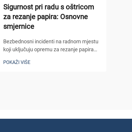
Sigurnost pri radu s oštricom
Uob
za rezanje papira: Osnovne
za 
smjernice
Proi
suoč
Bezbednosni incidenti na radnom mjestu
mogu
koji uključuju opremu za rezanje papira
POKA
proi
čine tisuće ozljeda godišnje u
POKAŽI VIŠE
oper
komercijalnim i industrijskim objektima.
najč
Od malih posjekotina do teških rana koje
i...
zahtijevaju medicinsku pomoć, ovi
incidenti često prouzrokuju...