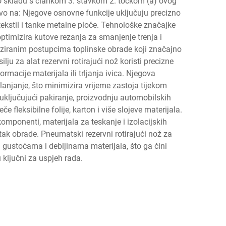
. U skladu s člankom 3. stavkom 2. točkom (a) ovog
avo na: Njegove osnovne funkcije uključuju precizno
 tekstil i tanke metalne ploče. Tehnološke značajke
ptimizira kutove rezanja za smanjenje trenja i
liziranim postupcima toplinske obrade koji značajno
u za alat rezervni rotirajući nož koristi precizne
acije materijala ili trljanja ivica. Njegova
njanje, što minimizira vrijeme zastoja tijekom
 uključujući pakiranje, proizvodnju automobilskih
 fleksibilne folije, karton i više slojeve materijala.
omponenti, materijala za teskanje i izolacijskih
tak obrade. Pneumatski rezervni rotirajući nož za
 gustoćama i debljinama materijala, što ga čini
ključni za uspjeh rada.