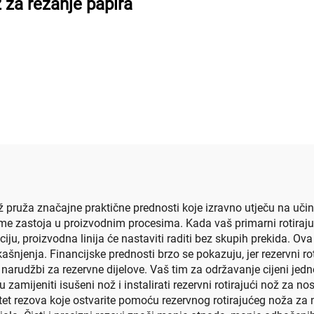
 za rezanje papira
ž pruža značajne praktične prednosti koje izravno utječu na učink
eme zastoja u proizvodnim procesima. Kada vaš primarni rotirajuć
iju, proizvodna linija će nastaviti raditi bez skupih prekida. O
ašnjenja. Financijske prednosti brzo se pokazuju, jer rezervni r
nih narudžbi za rezervne dijelove. Vaš tim za održavanje cijeni je
zamijeniti isušeni nož i instalirati rezervni rotirajući nož za 
litet rezova koje ostvarite pomoću rezervnog rotirajućeg noža za