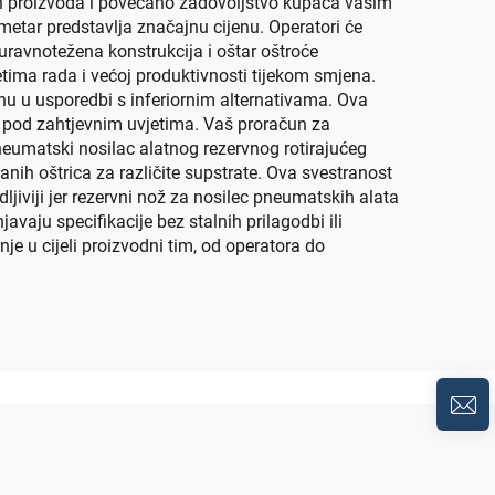
ih proizvoda i povećano zadovoljstvo kupaca vašim
metar predstavlja značajnu cijenu. Operatori će
uravnotežena konstrukcija i oštar oštroće
etima rada i većoj produktivnosti tijekom smjena.
u u usporedbi s inferiornim alternativama. Ova
k i pod zahtjevnim uvjetima. Vaš proračun za
eumatski nosilac alatnog rezervnog rotirajućeg
anih oštrica za različite supstrate. Ova svestranost
ljiviji jer rezervni nož za nosilec pneumatskih alata
avaju specifikacije bez stalnih prilagodbi ili
je u cijeli proizvodni tim, od operatora do