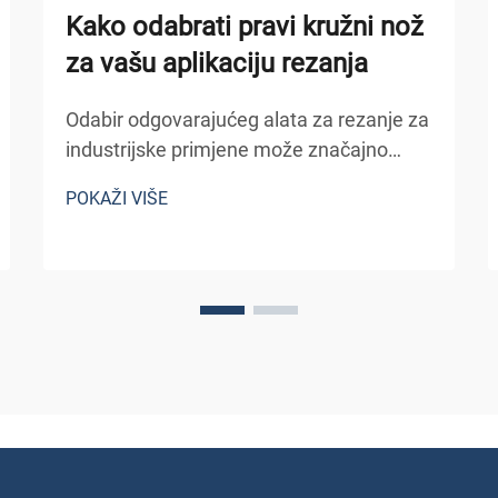
Kako odabrati pravi kružni nož
za vašu aplikaciju rezanja
Odabir odgovarajućeg alata za rezanje za
industrijske primjene može značajno
utjecati na produktivnost, kvalitetu
POKAŽI VIŠE
proizvoda i operativne troškove. Među
različitim instrumentima za rezanje
dostupnim u proizvodnim okruženjima,
kružni nož zauzima posebno mjesto...