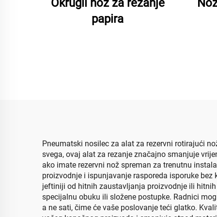
Okrugli nož za rezanje
Nož
papira
Pneumatski nosilec za alat za rezervni rotirajući no
svega, ovaj alat za rezanje značajno smanjuje vrij
ako imate rezervni nož spreman za trenutnu instalac
proizvodnje i ispunjavanje rasporeda isporuke bez k
jeftiniji od hitnih zaustavljanja proizvodnje ili hit
specijalnu obuku ili složene postupke. Radnici mogu 
a ne sati, čime će vaše poslovanje teći glatko. Kva