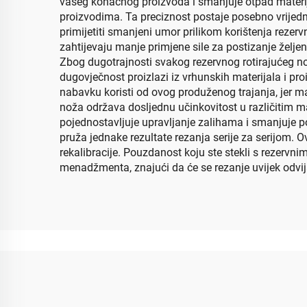
vašeg konačnog proizvoda i smanjuje otpad materij
proizvodima. Ta preciznost postaje posebno vrijedn
primijetiti smanjeni umor prilikom korištenja rezer
zahtijevaju manje primjene sile za postizanje želje
Zbog dugotrajnosti svakog rezervnog rotirajućeg n
dugovječnost proizlazi iz vrhunskih materijala i pro
nabavku koristi od ovog produženog trajanja, jer 
noža održava dosljednu učinkovitost u različitim mat
pojednostavljuje upravljanje zalihama i smanjuje pot
pruža jednake rezultate rezanja serije za serijom. O
rekalibracije. Pouzdanost koju ste stekli s rezervni
menadžmenta, znajući da će se rezanje uvijek odvij