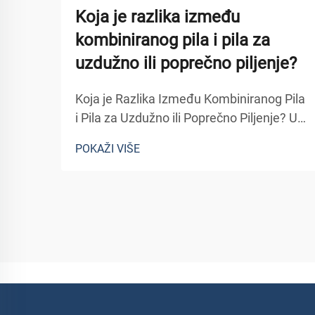
Koja je razlika između
kombiniranog pila i pila za
uzdužno ili poprečno piljenje?
Koja je Razlika Između Kombiniranog Pila
i Pila za Uzdužno ili Poprečno Piljenje? U
stolariji, tip pila koji koristite izravno
POKAŽI VIŠE
utječe na kvalitetu rezova, učinkovitost
rada, pa čak i na vijek trajanja alata. Tri
c...