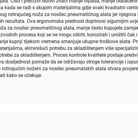
ala. Čisti i precizni rezovi znači manje otpada, manje odbačen
a kada se radi s skupim materijalima gdje svaki kvadratni centi
vnog rotirajućeg noža za nosilec pneumatičnog alata jer njegova 
nih rezultata. Ova ergonomska prednost doprinosi sigurnijim uvj
oža za nosilec pneumatičnog alata, manje često kupujete zamjen
izvodnih procesa koji se ne mogu oštriti, korozirati i uništiti ča
manje kupnji tijekom vremena smanjuje ukupne troškove alata. Pn
erijalima, eliminišući potrebu za skladištenjem više specijalizir
rebe za skladištenjem. Proces kontrole kvalitete postaje predvid
va dosljednost pomaže da se održavaju stroge tolerancije i ispunj
m rotirajućim nožem za nosilec pneumatskih alata stvara povjeren
ati kako se očekuje.