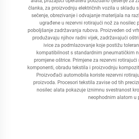
alata, pružajući operateru pouzdano rješenje za z
članka, za proizvodnju električnih vozila u skladu
sečenje, obrezivanje i odvajanje materijala na raz
ugrađene u rezervni rotirajući nož za nosilec
poboljšanje zadržavanja rubova. Proizveden od vrhu
produžavaju njihov radni vijek, zadržavajući oštr
ivice za podmlazovanje koje postižu toleranc
kompatibilnost s standardnim pneumatičkim nos
promjene oštrice. Primjene za rezervni rotirajuć
komponenti, obradu tekstila i proizvodnju kompozitnih
Proizvođači automobila koriste rezervni rotiraj
proizvoda. Procesori tekstila zavise od tih prec
nosilec alata pokazuje iznimnu svestranost kro
neophodnim alatom u pr