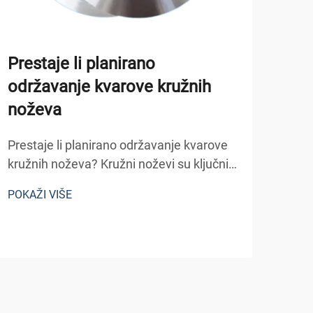
Prestaje li planirano
održavanje kvarove kružnih
Kak
noževa
dis
rez
Prestaje li planirano održavanje kvarove
kružnih noževa? Kružni noževi su ključni
Kako 
alati u industrijama koje se protežu od
prik
POKAŽI VIŠE
pakiranja hrane i obrade drva do izrade
kruž
metala i rezanja filma. Iznenadni kvar
POKA
vaši
kružnog noža - bilo da se radi o
sigu
slomljenom rubu, ek...
Nepo
stroj