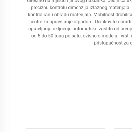
direktno na mjestu njihovog nastanka. Jedinica ukl
preciznu kontrolu dimenzija izlaznog materijala.
kontroliranu obradu materijala. Mobilnost drobilice
centre za upravljanje otpadom. Učinkovito obrađu
upravljanja uključuje automatsku zaštitu od preop
od 5 do 50 tona po satu, ovisno o modelu i vrsti 
pristupačnost za o