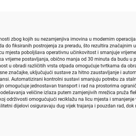
ednosti zbog kojih su nezamjenjiva imovina u modernim operacij
ada do fiksiranih postrojenja za preradu, što rezultira značajni
u mjesta poboljšava operativnu učinkovitost i smanjuje vrijeme 
ratka vrijeme postavljanja, obično manja od 30 minuta da budu u
lnost u obradi različitih vrsta otpada omogućuje tvrtkama da o
ne značajke, uključujući sustave za hitno zaustavljanje i autom
nsi. Automatizirani kontrolni sustavi smanjuju potrebu za stal
ajn omogućuje jednostavan transport i rad na prostorima ogranič
odešavanja veličine izlaza putem zamjenjivih mrežica pruža fleks
koj održivosti omogućujući reciklažu na licu mjesta i smanjenje 
alitetni dijelovi osiguravaju dug vijek trajanja i pouzdan rad, do