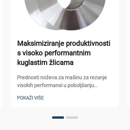
Maksimiziranje produktivnosti
s visoko performantnim
kuglastim žlicama
Prednosti noževa za mašinu za rezanje
visokih performansi u poboljšanju
produktivnosti Smanjenje vremena bez
POKAŽI VIŠE
aktivnosti kroz rezanje materijala visoke
klase Ovi noževi visokih performansi
pomažu u smanjenju vremena bez
aktivnosti povećavanjem brzine rezanja