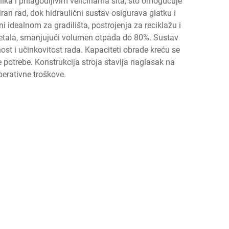
ika i prilagodljivim veličinama sita, što omogućuje
an rad, dok hidraulični sustav osigurava glatku i
i idealnom za gradilišta, postrojenja za reciklažu i
 metala, smanjujući volumen otpada do 80%. Sustav
st i učinkovitost rada. Kapaciteti obrade kreću se
e potrebe. Konstrukcija stroja stavlja naglasak na
perativne troškove.