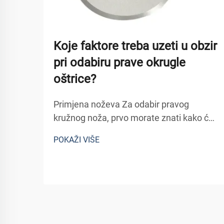
Koje faktore treba uzeti u obzir
pri odabiru prave okrugle
oštrice?
Primjena noževa Za odabir pravog
kružnog noža, prvo morate znati kako će
se koristiti. To može uključivati rezanje
POKAŽI VIŠE
materijala poput drva, metala i plastike,
za koje je potreban određeni tip noža. Na
primjer: noževi koji se koriste za rezanje
uz...