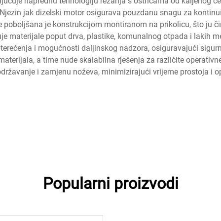
jučuje naprednu tehnologiju rezanja s oštricama od kaljenog čel
 Njezin jak dizelski motor osigurava pouzdanu snagu za kontinuir
 poboljšana je konstrukcijom montiranom na prikolicu, što ju čin
je materijale poput drva, plastike, komunalnog otpada i lakih
terećenja i mogućnosti daljinskog nadzora, osiguravajući sigurno
materijala, a time nude skalabilna rješenja za različite operativn
državanje i zamjenu noževa, minimizirajući vrijeme prostoja i o
Popularni proizvodi