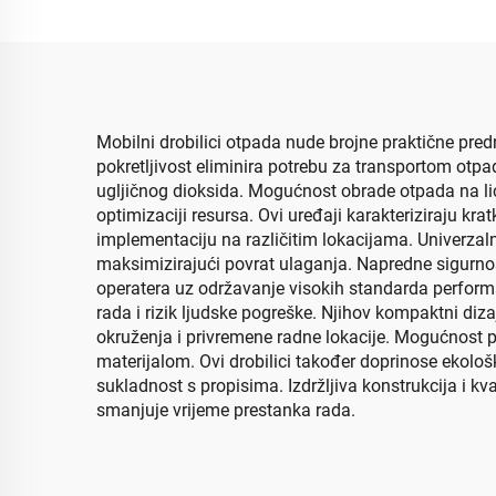
Mobilni drobilici otpada nude brojne praktične pr
pokretljivost eliminira potrebu za transportom otp
ugljičnog dioksida. Mogućnost obrade otpada na lic
optimizaciji resursa. Ovi uređaji karakteriziraju k
implementaciju na različitim lokacijama. Univerza
maksimizirajući povrat ulaganja. Napredne sigurnos
operatera uz održavanje visokih standarda performa
rada i rizik ljudske pogreške. Njihov kompaktni diz
okruženja i privremene radne lokacije. Mogućnost p
materijalom. Ovi drobilici također doprinose ekološ
sukladnost s propisima. Izdržljiva konstrukcija i kv
smanjuje vrijeme prestanka rada.