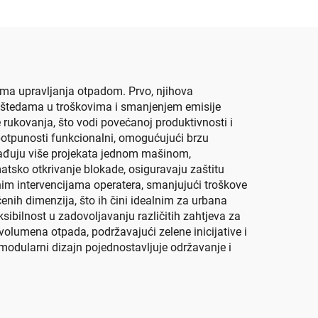
ama upravljanja otpadom. Prvo, njihova
m uštedama u troškovima i smanjenjem emisije
rukovanja, što vodi povećanoj produktivnosti i
 potpunosti funkcionalni, omogućujući brzu
brađuju više projekata jednom mašinom,
atsko otkrivanje blokade, osiguravaju zaštitu
nim intervencijama operatera, smanjujući troškove
enih dimenzija, što ih čini idealnim za urbana
ibilnost u zadovoljavanju različitih zahtjeva za
volumena otpada, podržavajući zelene inicijative i
k modularni dizajn pojednostavljuje održavanje i