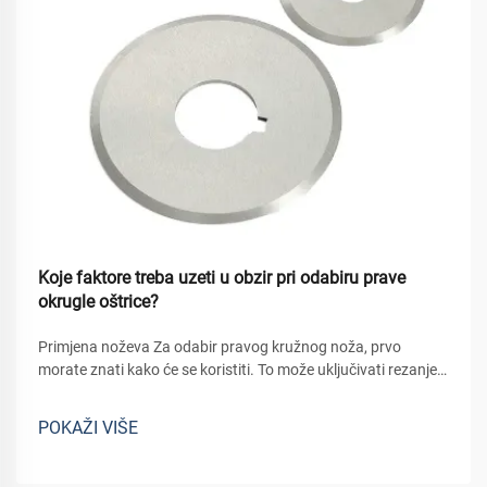
Koje faktore treba uzeti u obzir pri odabiru prave
okrugle oštrice?
Primjena noževa Za odabir pravog kružnog noža, prvo
morate znati kako će se koristiti. To može uključivati rezanje
materijala poput drva, metala i plastike, za koje je potreban
određeni tip noža. Na primjer: noževi koji se koriste za rezanje
POKAŽI VIŠE
uz...