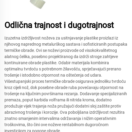
Odlična trajnost i dugotrajnost
Izuzetna izdržljivost noževa za usitnjavanje plastike proizlazi iz
njihovog naprednog metalurškog sastava i sofisticiranih postupaka
termičke obrade. Ovi se noževi proizvode od visokokvalitetnog
alatnog čelika, posebno projektiranog da izdrži stroge zahtjeve
kontinuirane obrade plastike. Odabir materijala kombinira
optimalnu tvrdoću s potrebnom žilavošću, sprječavajući prerano
trošenje i istodobno otpornost na oštećenja od udara.
Višestupanjski proces termičke obrade osigurava jednoliku tvrdoću
kroz cijeli nož, dok posebne obrade ruba povećavaju otpornost na
trošenje na ključnim površinama rezanja. Dodavanje specijaliziranih
premaza, poput karbida volframa ili nitrida kroma, dodatno
produžuje vijek trajanja noža pružajući dodatni sloj zaštite protiv
abrazivnog trošenja i korozije. Ova poboljšana izdržljivost rezultira
znatno smanjenim intervalima održavanja i nižim operativnim
troškovima, što čini ove noževe rentabilnom dugoročnom
investicijom za pogone obrade.