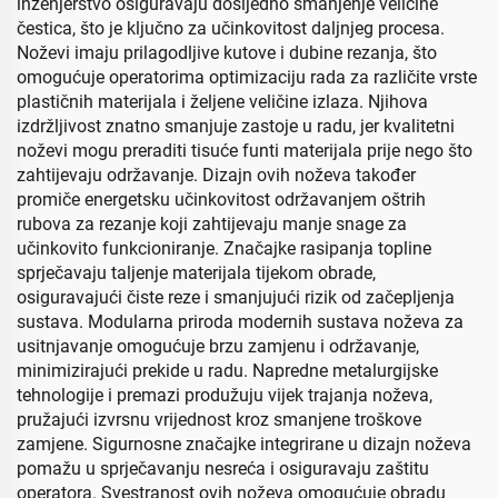
inženjerstvo osiguravaju dosljedno smanjenje veličine
čestica, što je ključno za učinkovitost daljnjeg procesa.
Noževi imaju prilagodljive kutove i dubine rezanja, što
omogućuje operatorima optimizaciju rada za različite vrste
plastičnih materijala i željene veličine izlaza. Njihova
izdržljivost znatno smanjuje zastoje u radu, jer kvalitetni
noževi mogu preraditi tisuće funti materijala prije nego što
zahtijevaju održavanje. Dizajn ovih noževa također
promiče energetsku učinkovitost održavanjem oštrih
rubova za rezanje koji zahtijevaju manje snage za
učinkovito funkcioniranje. Značajke rasipanja topline
sprječavaju taljenje materijala tijekom obrade,
osiguravajući čiste reze i smanjujući rizik od začepljenja
sustava. Modularna priroda modernih sustava noževa za
usitnjavanje omogućuje brzu zamjenu i održavanje,
minimizirajući prekide u radu. Napredne metalurgijske
tehnologije i premazi produžuju vijek trajanja noževa,
pružajući izvrsnu vrijednost kroz smanjene troškove
zamjene. Sigurnosne značajke integrirane u dizajn noževa
pomažu u sprječavanju nesreća i osiguravaju zaštitu
operatora. Svestranost ovih noževa omogućuje obradu