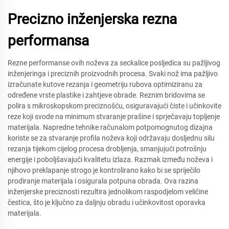
Precizno inženjerska rezna
performansa
Rezne performanse ovih noževa za seckalice posljedica su pažljivog
inženjeringa i preciznih proizvodnih procesa. Svaki nož ima pažljivo
izračunate kutove rezanja i geometriju rubova optimiziranu za
određene vrste plastike i zahtjeve obrade. Reznim bridovima se
polira s mikroskopskom preciznošću, osiguravajući čiste i učinkovite
reze koji svode na minimum stvaranje prašine i sprječavaju topljenje
materijala. Napredne tehnike računalom potpomognutog dizajna
koriste se za stvaranje profila noževa koji održavaju dosljednu silu
rezanja tijekom cijelog procesa drobljenja, smanjujući potrošnju
energije i poboljšavajući kvalitetu izlaza. Razmak između noževa i
njihovo preklapanje strogo je kontrolirano kako bi se spriječilo
prodiranje materijala i osigurala potpuna obrada. Ova razina
inženjerske preciznosti rezultira jednolikom raspodjelom veličine
čestica, što je ključno za daljnju obradu i učinkovitost oporavka
materijala.