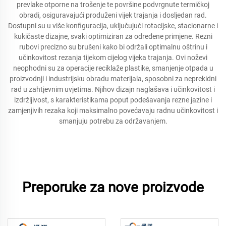
prevlake otporne na trošenje te površine podvrgnute termičkoj
obradi, osiguravajući produženi vijek trajanja i dosljedan rad.
Dostupni su u više konfiguracija, uključujući rotacijske, stacionarne i
kukičaste dizajne, svaki optimiziran za određene primjene. Rezni
rubovi precizno su brušeni kako bi održali optimalnu oštrinu i
učinkovitost rezanja tijekom cijelog vijeka trajanja. Ovi noževi
neophodni su za operacije reciklaže plastike, smanjenje otpada u
proizvodnji i industrijsku obradu materijala, sposobni za neprekidni
rad u zahtjevnim uvjetima. Njihov dizajn naglašava i učinkovitost i
izdržljivost, s karakteristikama poput podešavanja rezne jazine i
zamjenjivih rezaka koji maksimalno povećavaju radnu učinkovitost i
smanjuju potrebu za održavanjem.
Preporuke za nove proizvode