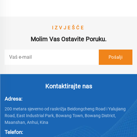
IZVJEŠĆE
Molim Vas Ostavite Poruku.
Kontaktirajte nas
Adresa:
200 metara sjeverno od raskrižja Beidongcheng Road i Yalujiang
Road, East Industrial Park, Bowang Town, Bowang District,
Maanshan, Anhui, Kina
Telefon: