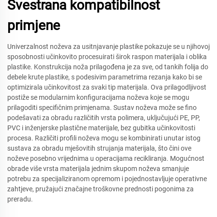
Svestrana kompatibilnost
primjene
Univerzalnost noževa za usitnjavanje plastike pokazuje se u njihovoj
sposobnosti učinkovito procesuirati širok raspon materijala i oblika
plastike. Konstrukcija noža prilagođena je za sve, od tankih folija do
debele krute plastike, s podesivim parametrima rezanja kako bi se
optimizirala učinkovitost za svaki tip materijala. Ova prilagodljivost
postiže se modularnim konfiguracijama noževa koje se mogu
prilagoditi specifičnim primjenama. Sustav noževa može se fino
podešavati za obradu različitih vrsta polimera, uključujući PE, PP,
PVC i inženjerske plastične materijale, bez gubitka učinkovitosti
procesa. Različiti profili noževa mogu se kombinirati unutar istog
sustava za obradu mješovitih strujanja materijala, što čini ove
noževe posebno vrijednima u operacijama recikliranja. Mogućnost
obrade više vrsta materijala jednim skupom noževa smanjuje
potrebu za specijaliziranom opremom i pojednostavljuje operativne
zahtjeve, pružajući značajne troškovne prednosti pogonima za
preradu.