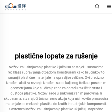
plastične lopate za rušenje
Noževi za usitnjavanje plastike ključni su sastojci u sustavima
reciklaže i upravljanja otpadom, konstruirani kako bi učinkovito
smanjili plastične materijale na upravljive veličine. Ovi precizno
izrađeni alati za rezanje izrađeni su od kaljenog čelika s posebnim
geometrijama koje su dizajnirane za obradu različitih vrsta i
gustoća plastike. Noževi rade u sinkroniziranim parovima ili
skupinama, stvarajući točnu reznu akciju koja učinkovito procesuira
materijale od mekanih plastika do krutih industrijskih komponenti.
Savremeni noževi za usitnjavanje plastike uključuju napredne