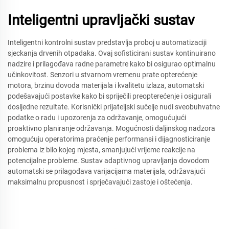
Inteligentni upravljački sustav
Inteligentni kontrolni sustav predstavlja proboj u automatizaciji
sjeckanja drvenih otpadaka. Ovaj sofisticirani sustav kontinuirano
nadzire i prilagođava radne parametre kako bi osigurao optimalnu
učinkovitost. Senzori u stvarnom vremenu prate opterećenje
motora, brzinu dovoda materijala i kvalitetu izlaza, automatski
podešavajući postavke kako bi spriječili preopterećenje i osigurali
dosljedne rezultate. Korisnički prijateljski sučelje nudi sveobuhvatne
podatke o radu i upozorenja za održavanje, omogućujući
proaktivno planiranje održavanja. Mogućnosti daljinskog nadzora
omogućuju operatorima praćenje performansi i dijagnosticiranje
problema iz bilo kojeg mjesta, smanjujući vrijeme reakcije na
potencijalne probleme. Sustav adaptivnog upravljanja dovodom
automatski se prilagođava varijacijama materijala, održavajući
maksimalnu propusnost i sprječavajući zastoje i oštećenja.