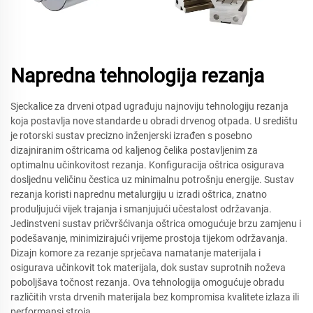
Napredna tehnologija rezanja
Sjeckalice za drveni otpad ugrađuju najnoviju tehnologiju rezanja
koja postavlja nove standarde u obradi drvenog otpada. U središtu
je rotorski sustav precizno inženjerski izrađen s posebno
dizajniranim oštricama od kaljenog čelika postavljenim za
optimalnu učinkovitost rezanja. Konfiguracija oštrica osigurava
dosljednu veličinu čestica uz minimalnu potrošnju energije. Sustav
rezanja koristi naprednu metalurgiju u izradi oštrica, znatno
produljujući vijek trajanja i smanjujući učestalost održavanja.
Jedinstveni sustav pričvršćivanja oštrica omogućuje brzu zamjenu i
podešavanje, minimizirajući vrijeme prostoja tijekom održavanja.
Dizajn komore za rezanje sprječava namatanje materijala i
osigurava učinkovit tok materijala, dok sustav suprotnih noževa
poboljšava točnost rezanja. Ova tehnologija omogućuje obradu
različitih vrsta drvenih materijala bez kompromisa kvalitete izlaza ili
performansi stroja.