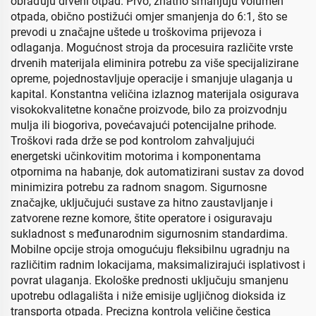
obrađuju drveni otpad. Prvo, znatno smanjuju volumen
otpada, obično postižući omjer smanjenja do 6:1, što se
prevodi u značajne uštede u troškovima prijevoza i
odlaganja. Mogućnost stroja da procesuira različite vrste
drvenih materijala eliminira potrebu za više specijalizirane
opreme, pojednostavljuje operacije i smanjuje ulaganja u
kapital. Konstantna veličina izlaznog materijala osigurava
visokokvalitetne konačne proizvode, bilo za proizvodnju
mulja ili biogoriva, povećavajući potencijalne prihode.
Troškovi rada drže se pod kontrolom zahvaljujući
energetski učinkovitim motorima i komponentama
otpornima na habanje, dok automatizirani sustav za dovod
minimizira potrebu za radnom snagom. Sigurnosne
značajke, uključujući sustave za hitno zaustavljanje i
zatvorene rezne komore, štite operatore i osiguravaju
sukladnost s međunarodnim sigurnosnim standardima.
Mobilne opcije stroja omogućuju fleksibilnu ugradnju na
različitim radnim lokacijama, maksimalizirajući isplativost i
povrat ulaganja. Ekološke prednosti uključuju smanjenu
upotrebu odlagališta i niže emisije ugljičnog dioksida iz
transporta otpada. Precizna kontrola veličine čestica