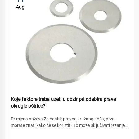
Aug
Koje faktore treba uzeti u obzir pri odabiru prave
okrugle oštrice?
Primjena noževa Za odabir pravog kružnog noža, prvo
morate znati kako će se koristiti. To može uključivati rezanje
materijala poput drva, metala i plastike, za koje je potreban
određeni tip noža. Na primjer: noževi koji se koriste za rezanje