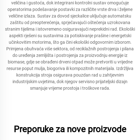
veličina i gustoća, dok integrirani kontrolni sustav omogućuje
operatorima podešavanje postavki za različite vrste drva i željene
veličine izlaza. Sustav za dovod sjeckalice uključuje automatsku
zaštitu od preopterećenja, sprječavajući oštećenja uzrokovana
stranim tijelima i istovremeno osiguravajući neprekidni rad. Ekološki
aspekti rješeni su sustavima za potiskivanje prašine i energetski
učinkovitim motorima, što ga čini ekološki odgovornim izborom.
Primjena obuhvaća više sektora, od reciklažnih postrojenja i pilana
do uređenja zemljišta i postrojenja za proizvodnju energije iz
biomase, gdje se obrađeni drveni otpad može pretvoriti u vrijedne
resurse poput mulja, biogoriva ili kompozitnih materijala. Izdržljiva
konstrukcija stroja osigurava pouzdan rad u zahtjevnim
industrijskim uvjetima, dok njegov servisno prijateljski dizajn
smanjuje vrijeme prostoja i troškove rada.
Preporuke za nove proizvode