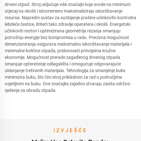
drveni otpad. Stroj uključuje više značajki koje svode na minimum
utjecaj na okoliš i istovremeno maksimaliziraju iskorištavanje
resursa. Napredni sustav za suzbijanje prašine učinkovito kontrolira
lebdeće čestice, štiteći tako zdravlje operatera i okoliš. Energetski
učinkoviti motori i optimizirana geometrija rezanja smanjuju
potrošnju energije bez kompromisa u radu. Precizna mogućnost
dimenzioniranja osigurava maksimalno iskorištavanje materijala i
minimalne količine otpada, pridonoseći principima kružne
ekonomije. Mogućnost prerade zagađenog drvenog otpada
smanjuje opterećenje odlagališta i omogućuje odgovarajuće
uklanjanje tretiranih materijala. Tehnologija za smanjenje buke
minimizira buku, što čini stroj prikladnim za rad u područjima
osjetljivim na buku. Ove značajke zajedno stvaraju zaista održivo
rješenje za obradu otpada.
IZVJEŠĆE