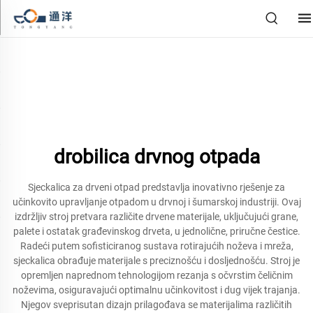
drobilica drvnog otpada
Sjeckalica za drveni otpad predstavlja inovativno rješenje za
učinkovito upravljanje otpadom u drvnoj i šumarskoj industriji. Ovaj
izdržljiv stroj pretvara različite drvene materijale, uključujući grane,
palete i ostatak građevinskog drveta, u jednolične, priručne čestice.
Radeći putem sofisticiranog sustava rotirajućih noževa i mreža,
sjeckalica obrađuje materijale s preciznošću i dosljednošću. Stroj je
opremljen naprednom tehnologijom rezanja s očvrstim čeličnim
noževima, osiguravajući optimalnu učinkovitost i dug vijek trajanja.
Njegov sveprisutan dizajn prilagođava se materijalima različitih