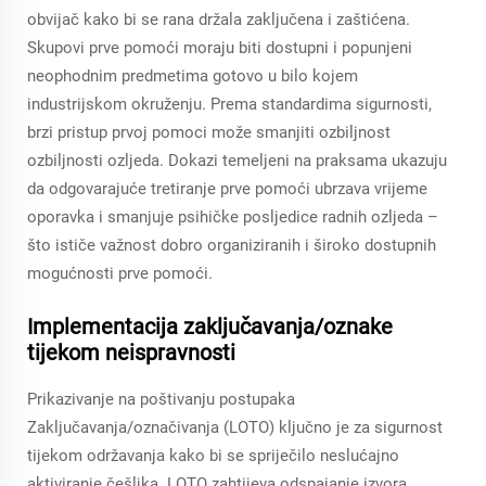
obvijač kako bi se rana držala zaključena i zaštićena.
Skupovi prve pomoći moraju biti dostupni i popunjeni
neophodnim predmetima gotovo u bilo kojem
industrijskom okruženju. Prema standardima sigurnosti,
brzi pristup prvoj pomoci može smanjiti ozbiljnost
ozbiljnosti ozljeda. Dokazi temeljeni na praksama ukazuju
da odgovarajuće tretiranje prve pomoći ubrzava vrijeme
oporavka i smanjuje psihičke posljedice radnih ozljeda –
što ističe važnost dobro organiziranih i široko dostupnih
mogućnosti prve pomoći.
Implementacija zaključavanja/oznake
tijekom neispravnosti
Prikazivanje na poštivanju postupaka
Zaključavanja/označivanja (LOTO) ključno je za sigurnost
tijekom održavanja kako bi se spriječilo neslućajno
aktiviranje češljka. LOTO zahtijeva odspajanje izvora