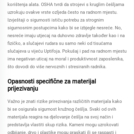
korištenja alata. OSHA tvrdi da strojevi s kruglim češljama
uzrokuju ovakve vrste ozljeda često na radnom mjestu.
Izvještaji o sigurnosti ističu potrebu za strognim
sigurnosnim postupcima kako bi se izbjegle nesreće. No,
nesreće imaju utjecaj na duhovno zdravlje također kao i na
fizičko, a slučajevi rudara su samo neki od tisućama
slučajeva u vijeću Uptifoja. Pokušaj i pad na radnom mjestu
ima negativan uticaj na moral i produktivnost zaposlenika,
što dovodi do više nervoznih i stresiranih radnika.
Opasnosti specifične za materijal
prijezivanju
Važno je znati rizike prirezivanja različitih materijala kako
bi se osigurala sigurnost kružnog češlja. Svaki od ovih
materijala reagira na djelovanje češlja na svoj način i
predstavlja vlastiti skup rizika. Kameni mogu uzrokovati
odbijanje, drvo i plastike mogu praskati ili se raspasti i