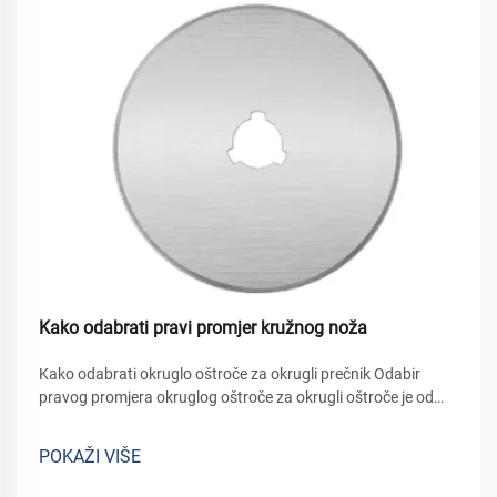
Kako odabrati pravi promjer kružnog noža
Kako odabrati okruglo oštroče za okrugli prečnik Odabir
pravog promjera okruglog oštroče za okrugli oštroče je od
ključne važnosti za postizanje čistih rezova, zaštitu strojeva i
osiguranje učinkovitog rada. Promen okruglog oštrica
POKAŽI VIŠE
direktno utječe na dubinu...