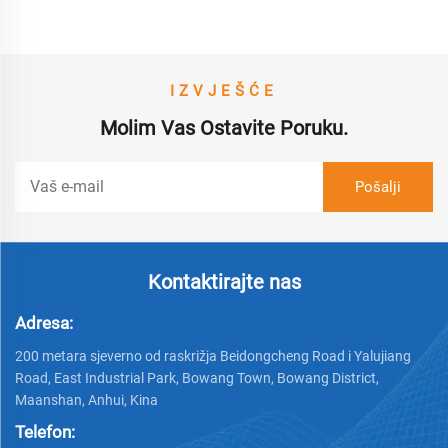
IZVJEŠĆE
Molim Vas Ostavite Poruku.
Kontaktirajte nas
Adresa:
200 metara sjeverno od raskrižja Beidongcheng Road i Yalujiang
Road, East Industrial Park, Bowang Town, Bowang District,
Maanshan, Anhui, Kina
Telefon: