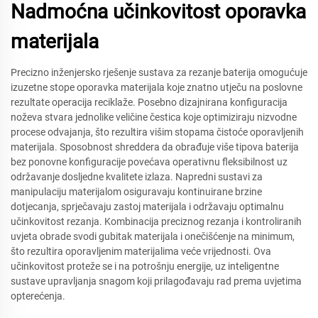
Nadmoćna učinkovitost oporavka
materijala
Precizno inženjersko rješenje sustava za rezanje baterija omogućuje
izuzetne stope oporavka materijala koje znatno utječu na poslovne
rezultate operacija reciklaže. Posebno dizajnirana konfiguracija
noževa stvara jednolike veličine čestica koje optimiziraju nizvodne
procese odvajanja, što rezultira višim stopama čistoće oporavljenih
materijala. Sposobnost shreddera da obrađuje više tipova baterija
bez ponovne konfiguracije povećava operativnu fleksibilnost uz
održavanje dosljedne kvalitete izlaza. Napredni sustavi za
manipulaciju materijalom osiguravaju kontinuirane brzine
dotjecanja, sprječavaju zastoj materijala i održavaju optimalnu
učinkovitost rezanja. Kombinacija preciznog rezanja i kontroliranih
uvjeta obrade svodi gubitak materijala i onečišćenje na minimum,
što rezultira oporavljenim materijalima veće vrijednosti. Ova
učinkovitost proteže se i na potrošnju energije, uz inteligentne
sustave upravljanja snagom koji prilagođavaju rad prema uvjetima
opterećenja.