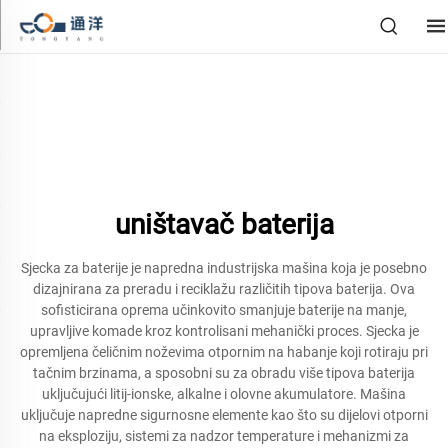
uništavač baterija
Sjecka za baterije je napredna industrijska mašina koja je posebno
dizajnirana za preradu i reciklažu različitih tipova baterija. Ova
sofisticirana oprema učinkovito smanjuje baterije na manje,
upravljive komade kroz kontrolisani mehanički proces. Sjecka je
opremljena čeličnim noževima otpornim na habanje koji rotiraju pri
tačnim brzinama, a sposobni su za obradu više tipova baterija
uključujući litij-ionske, alkalne i olovne akumulatore. Mašina
uključuje napredne sigurnosne elemente kao što su dijelovi otporni
na eksploziju, sistemi za nadzor temperature i mehanizmi za