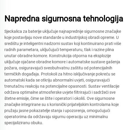
Napredna sigurnosna tehnologija
Sjeckalica za baterije uključuje najnaprednije sigurnosne značajke
koje postavljaju nove standarde u industrijskoj obradi opreme. U
središtu je inteligentni nadzorni sustav koji kontinuirano prati više
radnih parametara, uključujući temperaturu, tlak i razine plina
unutar obradne komore. Konstrukcija otporna na eksplozije
uključuje ojačane obradne komore i automatske sustave gašenja
požara, osiguravajući sveobuhvatnu zaštitu od potencijalnih
termičkih događaja. Protokoli za hitno isključivanje pokreću se
automatski kada se otkriju abnormalni uvjeti, osiguravajući
trenutačnu reakciju na potencijalne opasnosti. Sustav ventilacije
održava optimalne atmosferske uvjete filtrirajući i sadržeći sve
štetne emisije, čime se štite i operatori i okoliš. Ove sigurnosne
značajke integrirane su s korisnički prijateljskim kontrolama koje
pružaju jasne pokazatelje stanja i upozorenja, omogućujući
operatorima da održavaju sigurnu operaciju uz minimalnu
specijaliziranu obuku.