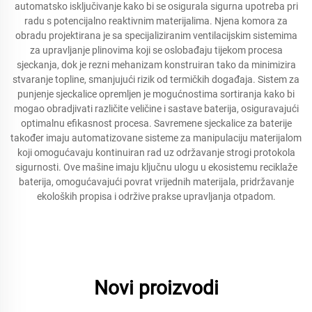
automatsko isključivanje kako bi se osigurala sigurna upotreba pri
radu s potencijalno reaktivnim materijalima. Njena komora za
obradu projektirana je sa specijaliziranim ventilacijskim sistemima
za upravljanje plinovima koji se oslobađaju tijekom procesa
sjeckanja, dok je rezni mehanizam konstruiran tako da minimizira
stvaranje topline, smanjujući rizik od termičkih događaja. Sistem za
punjenje sjeckalice opremljen je mogućnostima sortiranja kako bi
mogao obradjivati različite veličine i sastave baterija, osiguravajući
optimalnu efikasnost procesa. Savremene sjeckalice za baterije
također imaju automatizovane sisteme za manipulaciju materijalom
koji omogućavaju kontinuiran rad uz održavanje strogi protokola
sigurnosti. Ove mašine imaju ključnu ulogu u ekosistemu reciklaže
baterija, omogućavajući povrat vrijednih materijala, pridržavanje
ekoloških propisa i održive prakse upravljanja otpadom.
Novi proizvodi