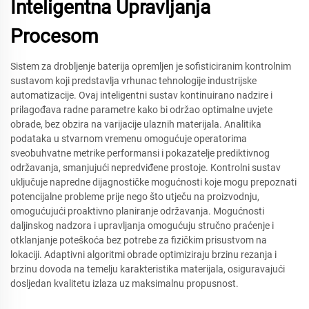
Inteligentna Upravljanja
Procesom
Sistem za drobljenje baterija opremljen je sofisticiranim kontrolnim
sustavom koji predstavlja vrhunac tehnologije industrijske
automatizacije. Ovaj inteligentni sustav kontinuirano nadzire i
prilagođava radne parametre kako bi održao optimalne uvjete
obrade, bez obzira na varijacije ulaznih materijala. Analitika
podataka u stvarnom vremenu omogućuje operatorima
sveobuhvatne metrike performansi i pokazatelje prediktivnog
održavanja, smanjujući nepredviđene prostoje. Kontrolni sustav
uključuje napredne dijagnostičke mogućnosti koje mogu prepoznati
potencijalne probleme prije nego što utječu na proizvodnju,
omogućujući proaktivno planiranje održavanja. Mogućnosti
daljinskog nadzora i upravljanja omogućuju stručno praćenje i
otklanjanje poteškoća bez potrebe za fizičkim prisustvom na
lokaciji. Adaptivni algoritmi obrade optimiziraju brzinu rezanja i
brzinu dovoda na temelju karakteristika materijala, osiguravajući
dosljedan kvalitetu izlaza uz maksimalnu propusnost.