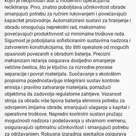
kojih je neophodan alat u modernim operacijama
recikliranja. Prvo, znatno poboljšava učinkovitost obrade
smanjujući potrebu za ručnim rukovanjem i povećavajući
kapacitet proizvodnje. Automatizirani sustavi za hranjenje i
obradu omogućuju neprekidni rad, maksimalno
povećavajući produktivnost uz minimalne troškove rada.
Sigurnost je poboljšana sofisticiranim sustavima nadzora i
zatvorenim konstrukcijama, što štiti operatore od mogućih
opasnosti povezanih s obradom baterija. Precizni
mehanizam rezanja osigurava dosljedno smanjenje
veličine čestica, što je ključno za nizvodne procese
separacije i povrat materijala. Suočavanje s ekološkim
propisima pojednostavljuje integrirani sustav kontrole
emisija i pravilno zatvaranje materijala, pomažući
objektima da zadovolje regulatorne zahtjeve. Vezanost
stroja za obradu više tipova baterija eliminira potrebu za
odvojenim linijama obrade, smanjujući ulaganja u kapital i
operativne troškove. Napredni kontrolni sustavi pružaju
mogućnosti nadzora i podešavanja u stvarnom vremenu,
osiguravajući optimalnu učinkovitost i smanjujući potrebu
za održavanjem. Robusna izgradnja sjeckalice osigurava