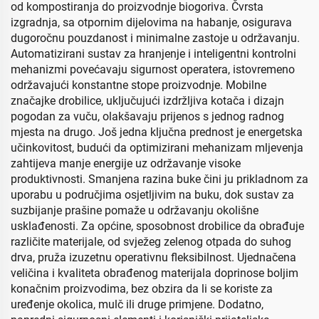
od kompostiranja do proizvodnje biogoriva. Čvrsta
izgradnja, sa otpornim dijelovima na habanje, osigurava
dugoročnu pouzdanost i minimalne zastoje u održavanju.
Automatizirani sustav za hranjenje i inteligentni kontrolni
mehanizmi povećavaju sigurnost operatera, istovremeno
održavajući konstantne stope proizvodnje. Mobilne
značajke drobilice, uključujući izdržljiva kotača i dizajn
pogodan za vuču, olakšavaju prijenos s jednog radnog
mjesta na drugo. Još jedna ključna prednost je energetska
učinkovitost, budući da optimizirani mehanizam mljevenja
zahtijeva manje energije uz održavanje visoke
produktivnosti. Smanjena razina buke čini ju prikladnom za
uporabu u područjima osjetljivim na buku, dok sustav za
suzbijanje prašine pomaže u održavanju okolišne
usklađenosti. Za općine, sposobnost drobilice da obrađuje
različite materijale, od svježeg zelenog otpada do suhog
drva, pruža izuzetnu operativnu fleksibilnost. Ujednačena
veličina i kvaliteta obrađenog materijala doprinose boljim
konačnim proizvodima, bez obzira da li se koriste za
uređenje okolica, mulč ili druge primjene. Dodatno,