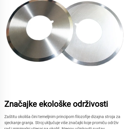
Značajke ekološke održivosti
Zaštitu okoliša čini temeljnim principom filozofije dizajna stroja za
sjeckanje granja. Stroj uključuje više značajki koje promiču održiv
rad i minimalni utjecaj na okoliš. Njegov učinkoviti sustav