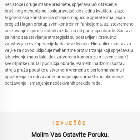
nečistoće i druge strane predmete, sprječavajući oštećenje
brušilnog mehanizma i osiguravajući dosljednu kvalitetu izlaza.
Ergonomska konstrukcija stroja omogućuje operaterima jasan
pregled i lagan pristup svim kontrolnim funkcijama, uz istovremeno
održavanje sigurnih radnih razdaljina od područja obrade. Sustavi
za hitno zaustavljanje strategijski su postavljeni i trenutno
zaustavljaju sve operacije kada se aktiviraju. Hidraulični sustav za
valjke za dovod uključuje mehanizme protiv trzanja koji sprječavaju
izbacivanje materijala, dok zatvorena komora za mljevenje sadrži
sve otpatke unutar područja obrade. Pametni nadzorni sustav
stroja pruža podatke u stvarnom vremenu o performansama i
upozorenja za održavanje, omogućujući proaktivno planiranje
održavanja i smanjenje neočekivanih prekida rada.
IZVJEŠĆE
Molim Vas Ostavite Poruku.