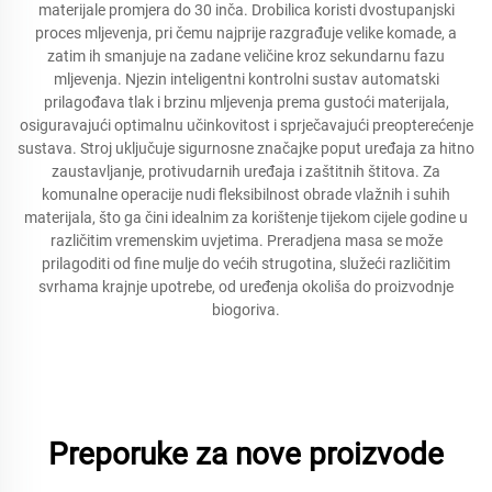
materijale promjera do 30 inča. Drobilica koristi dvostupanjski
proces mljevenja, pri čemu najprije razgrađuje velike komade, a
zatim ih smanjuje na zadane veličine kroz sekundarnu fazu
mljevenja. Njezin inteligentni kontrolni sustav automatski
prilagođava tlak i brzinu mljevenja prema gustoći materijala,
osiguravajući optimalnu učinkovitost i sprječavajući preopterećenje
sustava. Stroj uključuje sigurnosne značajke poput uređaja za hitno
zaustavljanje, protivudarnih uređaja i zaštitnih štitova. Za
komunalne operacije nudi fleksibilnost obrade vlažnih i suhih
materijala, što ga čini idealnim za korištenje tijekom cijele godine u
različitim vremenskim uvjetima. Preradjena masa se može
prilagoditi od fine mulje do većih strugotina, služeći različitim
svrhama krajnje upotrebe, od uređenja okoliša do proizvodnje
biogoriva.
Preporuke za nove proizvode