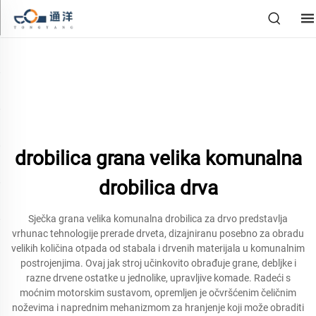
drobilica grana velika komunalna
drobilica drva
Sječka grana velika komunalna drobilica za drvo predstavlja
vrhunac tehnologije prerade drveta, dizajniranu posebno za obradu
velikih količina otpada od stabala i drvenih materijala u komunalnim
postrojenjima. Ovaj jak stroj učinkovito obrađuje grane, debljke i
razne drvene ostatke u jednolike, upravljive komade. Radeći s
moćnim motorskim sustavom, opremljen je očvršćenim čeličnim
noževima i naprednim mehanizmom za hranjenje koji može obraditi