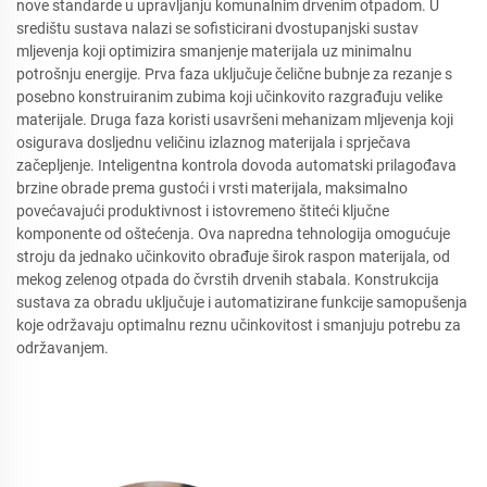
nove standarde u upravljanju komunalnim drvenim otpadom. U
središtu sustava nalazi se sofisticirani dvostupanjski sustav
mljevenja koji optimizira smanjenje materijala uz minimalnu
potrošnju energije. Prva faza uključuje čelične bubnje za rezanje s
posebno konstruiranim zubima koji učinkovito razgrađuju velike
materijale. Druga faza koristi usavršeni mehanizam mljevenja koji
osigurava dosljednu veličinu izlaznog materijala i sprječava
začepljenje. Inteligentna kontrola dovoda automatski prilagođava
brzine obrade prema gustoći i vrsti materijala, maksimalno
povećavajući produktivnost i istovremeno štiteći ključne
komponente od oštećenja. Ova napredna tehnologija omogućuje
stroju da jednako učinkovito obrađuje širok raspon materijala, od
mekog zelenog otpada do čvrstih drvenih stabala. Konstrukcija
sustava za obradu uključuje i automatizirane funkcije samopušenja
koje održavaju optimalnu reznu učinkovitost i smanjuju potrebu za
održavanjem.