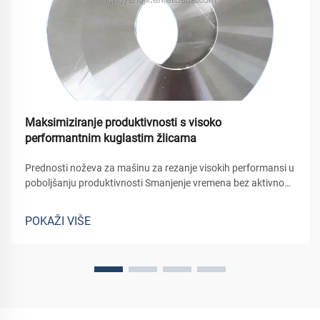
Maksimiziranje produktivnosti s visoko
performantnim kuglastim žlicama
Prednosti noževa za mašinu za rezanje visokih performansi u
poboljšanju produktivnosti Smanjenje vremena bez aktivnosti
kroz rezanje materijala visoke klase Ovi noževi visokih
performansi pomažu u smanjenju vremena bez aktivnosti
POKAŽI VIŠE
povećavanjem brzine rezanja materijala. Th...