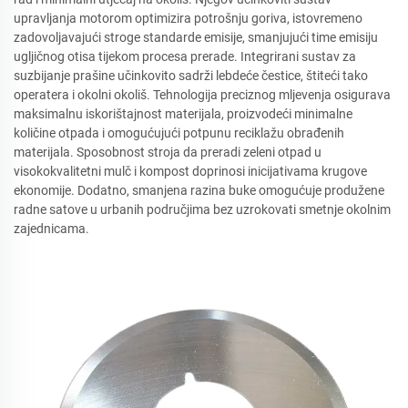
upravljanja motorom optimizira potrošnju goriva, istovremeno
zadovoljavajući stroge standarde emisije, smanjujući time emisiju
ugljičnog otisa tijekom procesa prerade. Integrirani sustav za
suzbijanje prašine učinkovito sadrži lebdeće čestice, štiteći tako
operatera i okolni okoliš. Tehnologija preciznog mljevenja osigurava
maksimalnu iskorištajnost materijala, proizvodeći minimalne
količine otpada i omogućujući potpunu reciklažu obrađenih
materijala. Sposobnost stroja da preradi zeleni otpad u
visokokvalitetni mulč i kompost doprinosi inicijativama krugove
ekonomije. Dodatno, smanjena razina buke omogućuje produžene
radne satove u urbanih područjima bez uzrokovati smetnje okolnim
zajednicama.