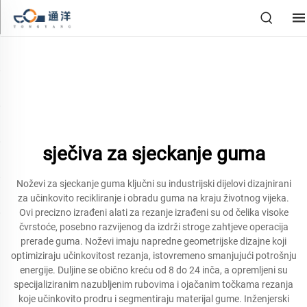
sječiva za sjeckanje guma
Noževi za sjeckanje guma ključni su industrijski dijelovi dizajnirani
za učinkovito recikliranje i obradu guma na kraju životnog vijeka.
Ovi precizno izrađeni alati za rezanje izrađeni su od čelika visoke
čvrstoće, posebno razvijenog da izdrži stroge zahtjeve operacija
prerade guma. Noževi imaju napredne geometrijske dizajne koji
optimiziraju učinkovitost rezanja, istovremeno smanjujući potrošnju
energije. Duljine se obično kreću od 8 do 24 inča, a opremljeni su
specijaliziranim nazubljenim rubovima i ojačanim točkama rezanja
koje učinkovito prodru i segmentiraju materijal gume. Inženjerski