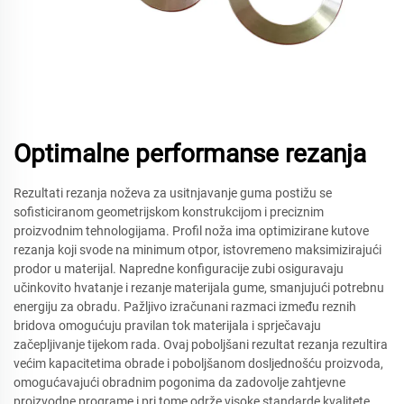
Optimalne performanse rezanja
Rezultati rezanja noževa za usitnjavanje guma postižu se
sofisticiranom geometrijskom konstrukcijom i preciznim
proizvodnim tehnologijama. Profil noža ima optimizirane kutove
rezanja koji svode na minimum otpor, istovremeno maksimizirajući
prodor u materijal. Napredne konfiguracije zubi osiguravaju
učinkovito hvatanje i rezanje materijala gume, smanjujući potrebnu
energiju za obradu. Pažljivo izračunani razmaci između reznih
bridova omogućuju pravilan tok materijala i sprječavaju
začepljivanje tijekom rada. Ovaj poboljšani rezultat rezanja rezultira
većim kapacitetima obrade i poboljšanom dosljednošću proizvoda,
omogućavajući obradnim pogonima da zadovolje zahtjevne
proizvodne programe i pri tome održe visoke standarde kvalitete.