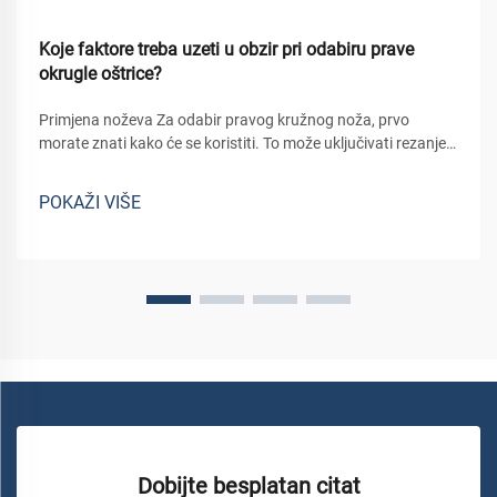
Koje faktore treba uzeti u obzir pri odabiru prave
okrugle oštrice?
Primjena noževa Za odabir pravog kružnog noža, prvo
morate znati kako će se koristiti. To može uključivati rezanje
materijala poput drva, metala i plastike, za koje je potreban
određeni tip noža. Na primjer: noževi koji se koriste za rezanje
POKAŽI VIŠE
uz...
Dobijte besplatan citat