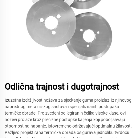
Odlična trajnost i dugotrajnost
Izuzetna izdržljivost noževa za sjeckanje guma proizlazi iz njihovog
naprednog metalurškog sastava i specijaliziranih postupaka
termičke obrade. Proizvedeni od legiranih čelika visoke klase, ovi
noževi prolaze kroz precizne postupke kaljenja koji poboljšavaju
otpornost na habanje, istovremeno održavajući optimalnu žilavost.
Pažljivo projektirana termička obrada osigurava jednoliku tvrdoću