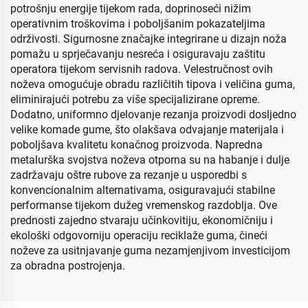
potrošnju energije tijekom rada, doprinoseći nižim
operativnim troškovima i poboljšanim pokazateljima
održivosti. Sigurnosne značajke integrirane u dizajn noža
pomažu u sprječavanju nesreća i osiguravaju zaštitu
operatora tijekom servisnih radova. Velestručnost ovih
noževa omogućuje obradu različitih tipova i veličina guma,
eliminirajući potrebu za više specijalizirane opreme.
Dodatno, uniformno djelovanje rezanja proizvodi dosljedno
velike komade gume, što olakšava odvajanje materijala i
poboljšava kvalitetu konačnog proizvoda. Napredna
metalurška svojstva noževa otporna su na habanje i dulje
zadržavaju oštre rubove za rezanje u usporedbi s
konvencionalnim alternativama, osiguravajući stabilne
performanse tijekom dužeg vremenskog razdoblja. Ove
prednosti zajedno stvaraju učinkovitiju, ekonomičniju i
ekološki odgovorniju operaciju reciklaže guma, čineći
noževe za usitnjavanje guma nezamjenjivom investicijom
za obradna postrojenja.