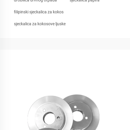
drobilica drvnog otpada
sjeckalica papira
filipinski sjeckalica za kokos
sjeckalica za kokosove ljuske