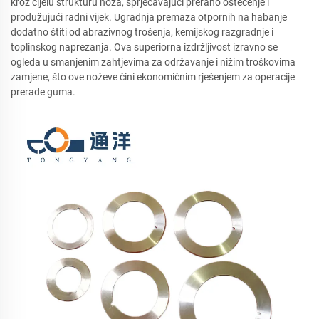
kroz cijelu strukturu noža, sprječavajući prerano oštećenje i
produžujući radni vijek. Ugradnja premaza otpornih na habanje
dodatno štiti od abrazivnog trošenja, kemijskog razgradnje i
toplinskog naprezanja. Ova superiorna izdržljivost izravno se
ogleda u smanjenim zahtjevima za održavanje i nižim troškovima
zamjene, što ove noževe čini ekonomičnim rješenjem za operacije
prerade guma.