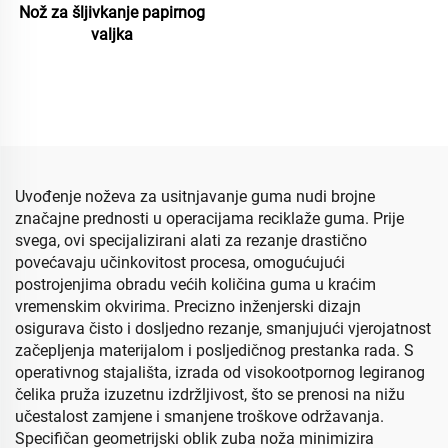
Nož za šljivkanje papirnog
valjka
Uvođenje noževa za usitnjavanje guma nudi brojne
značajne prednosti u operacijama reciklaže guma. Prije
svega, ovi specijalizirani alati za rezanje drastično
povećavaju učinkovitost procesa, omogućujući
postrojenjima obradu većih količina guma u kraćim
vremenskim okvirima. Precizno inženjerski dizajn
osigurava čisto i dosljedno rezanje, smanjujući vjerojatnost
začepljenja materijalom i posljedičnog prestanka rada. S
operativnog stajališta, izrada od visokootpornog legiranog
čelika pruža izuzetnu izdržljivost, što se prenosi na nižu
učestalost zamjene i smanjene troškove održavanja.
Specifičan geometrijski oblik zuba noža minimizira