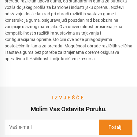
preradu različitih tipova guma, od standardnih guma za putnička
vozila do jakeg profila za kamione i industrijsku opremu. Noževi
održavaju dosljedan rad pri obradi različitih sastava gume i
konstrukcija guma, osiguravajući pouzdan rad bez obzira na
varijacije ulaznog materijala. Ova univerzalnost proširena je na
kompatibilnost s različitim sustavima usitnjavanja i
konfiguracijama opreme, što čini ove nože prilagodljivima
postojećim linijama za preradu. Mogućnost obrade različitih veličina
i sastava guma bez potrebe za izmjenama opreme osigurava
operativnu fleksibilnost i bolje korištenje resursa.
IZVJEŠĆE
Molim Vas Ostavite Poruku.