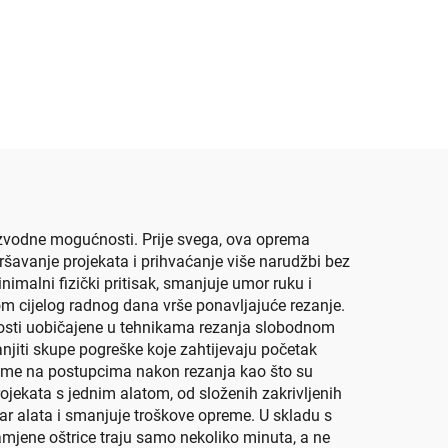
roizvodne mogućnosti. Prije svega, ova oprema
avanje projekata i prihvaćanje više narudžbi bez
imalni fizički pritisak, smanjuje umor ruku i
m cijelog radnog dana vrše ponavljajuće rezanje.
šenosti uobičajene u tehnikama rezanja slobodnom
jiti skupe pogreške koje zahtijevaju početak
ijeme na postupcima nakon rezanja kao što su
ojekata s jednim alatom, od složenih zakrivljenih
ar alata i smanjuje troškove opreme. U skladu s
mjene oštrice traju samo nekoliko minuta, a ne