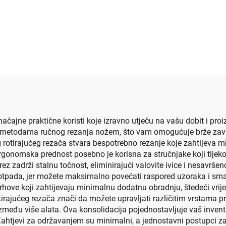
 značajne praktične koristi koje izravno utječu na vašu dobit i p
 metodama ručnog rezanja nožem, što vam omogućuje brže završ
 rotirajućeg rezača stvara bespotrebno rezanje koje zahtijeva min
gonomska prednost posebno je korisna za stručnjake koji tijeko
rez zadrži stalnu točnost, eliminirajući valovite ivice i nesavr
pada, jer možete maksimalno povećati raspored uzoraka i sman
vrhove koji zahtijevaju minimalnu dodatnu obradnju, štedeći vr
irajućeg rezača znači da možete upravljati različitim vrstama pr
zmeđu više alata. Ova konsolidacija pojednostavljuje vaš invent
ahtjevi za održavanjem su minimalni, a jednostavni postupci za