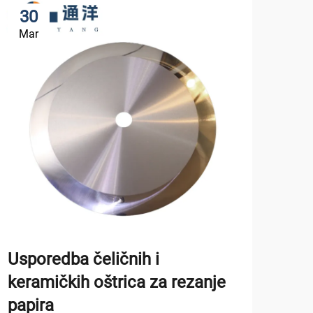
30
3
Mar
Ap
Kak
Vod
Održ
Usporedba čeličnih i
je z
keramičkih oštrica za rezanje
indu
POKA
papira
apli