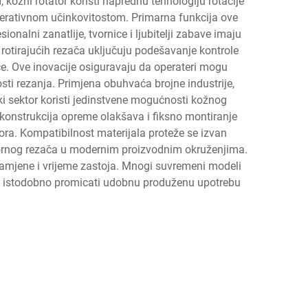
, kožni rotator koristi naprednu tehnologiju rotacije
operativnom učinkovitostom. Primarna funkcija ove
onalni zanatlije, tvornice i ljubitelji zabave imaju
rotirajućih rezača uključuju podešavanje kontrole
ce. Ove inovacije osiguravaju da operateri mogu
sti rezanja. Primjena obuhvaća brojne industrije,
ki sektor koristi jedinstvene mogućnosti kožnog
konstrukcija opreme olakšava i fiksno montiranje
tora. Kompatibilnost materijala proteže se izvan
 rotornog rezača u modernim proizvodnim okruženjima.
zamjene i vrijeme zastoja. Mnogi suvremeni modeli
re, a istodobno promicati udobnu produženu upotrebu