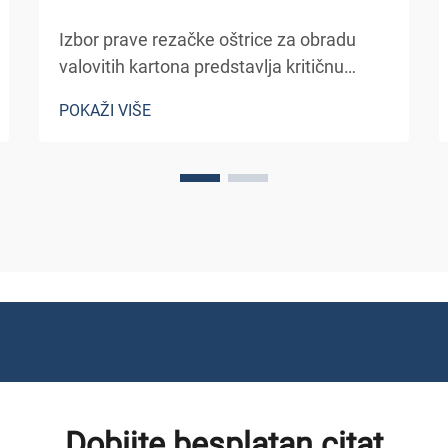
Izbor prave rezačke oštrice za obradu
valovitih kartona predstavlja kritičnu
odluku koja izravno utječe na učinkovitost
POKAŽI VIŠE
proizvodnje, kvalitetu proizvoda i
operativne troškove. Industrijske objekte
koji obrađuju velike količine kor...
Dobijte besplatan citat