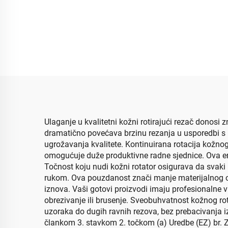
Ulaganje u kvalitetni kožni rotirajući rezač donosi
dramatično povećava brzinu rezanja u usporedbi s
ugrožavanja kvalitete. Kontinuirana rotacija kožnog
omogućuje duže produktivne radne sjednice. Ova er
Točnost koju nudi kožni rotator osigurava da svaki 
rukom. Ova pouzdanost znači manje materijalnog ot
iznova. Vaši gotovi proizvodi imaju profesionalne 
obrezivanje ili brusenje. Sveobuhvatnost kožnog rot
uzoraka do dugih ravnih rezova, bez prebacivanja i
člankom 3. stavkom 2. točkom (a) Uredbe (EZ) br. Z