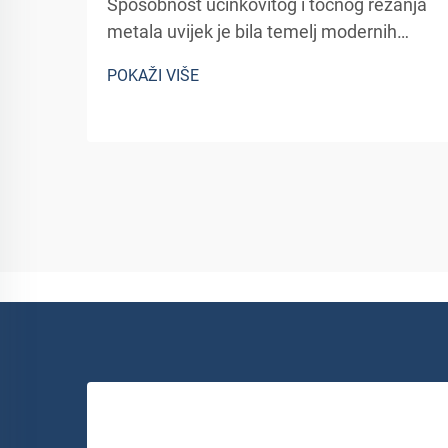
Sposobnost učinkovitog i točnog rezanja
metala uvijek je bila temelj modernih
proizvodnih i obradnih industrija. Kada
POKAŽI VIŠE
stručnjacima treba precizno izrezati
različite materijale od metala, odabir
alata za rezanje može biti presudan...