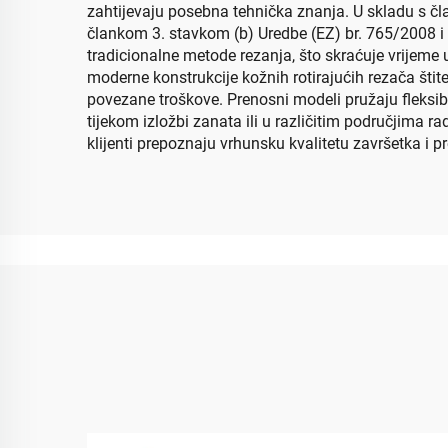
zahtijevaju posebna tehnička znanja. U skladu s č
člankom 3. stavkom (b) Uredbe (EZ) br. 765/2008 i 
tradicionalne metode rezanja, što skraćuje vrijeme
moderne konstrukcije kožnih rotirajućih rezača štit
povezane troškove. Prenosni modeli pružaju fleksibi
tijekom izložbi zanata ili u različitim područjima r
klijenti prepoznaju vrhunsku kvalitetu završetka i p