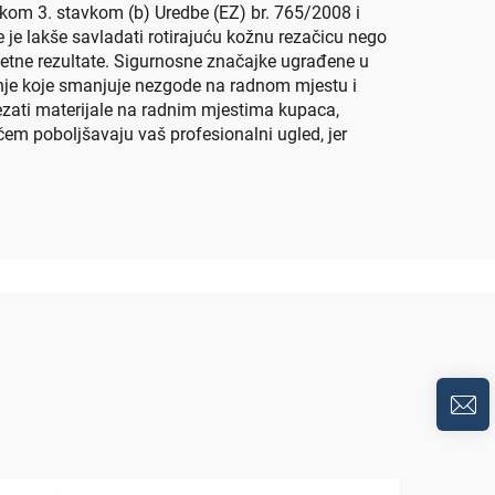
nkom 3. stavkom (b) Uredbe (EZ) br. 765/2008 i
je lakše savladati rotirajuću kožnu rezačicu nego
tetne rezultate. Sigurnosne značajke ugrađene u
ženje koje smanjuje nezgode na radnom mjestu i
 rezati materijale na radnim mjestima kupaca,
ačem poboljšavaju vaš profesionalni ugled, jer