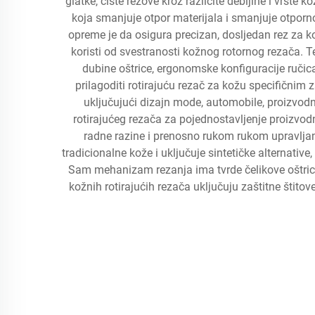
glatke, čiste rezove kroz različite debljine i vrste
koja smanjuje otpor materijala i smanjuje otporn
opreme je da osigura precizan, dosljedan rez za kož
koristi od svestranosti kožnog rotornog rezača. 
dubine oštrice, ergonomske konfiguracije ručic
prilagoditi rotirajuću rezač za kožu specifičnim
uključujući dizajn mode, automobile, proizvodn
rotirajućeg rezača za pojednostavljenje proizvo
radne razine i prenosno rukom rukom upravljanje
tradicionalne kože i uključuje sintetičke alternati
Sam mehanizam rezanja ima tvrde čelikove oštrice
kožnih rotirajućih rezača uključuju zaštitne štito