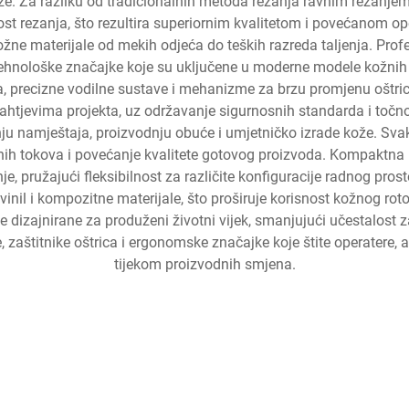
 kože. Za razliku od tradicionalnih metoda rezanja ravnim rezanjem
ost rezanja, što rezultira superiornim kvalitetom i povećanom 
ne materijale od mekih odjeća do teških razreda taljenja. Profesi
Tehnološke značajke koje su uključene u moderne modele kožnih 
a, precizne vodilne sustave i mehanizme za brzu promjenu oštri
 zahtjevima projekta, uz održavanje sigurnosnih standarda i točno
ju namještaja, proizvodnju obuće i umjetničko izrade kože. Sva
dnih tokova i povećanje kvalitete gotovog proizvoda. Kompaktna 
, pružajući fleksibilnost za različite konfiguracije radnog pros
ve, vinil i kompozitne materijale, što proširuje korisnost kožnog
 dizajnirane za produženi životni vijek, smanjujući učestalost 
ve, zaštitnike oštrica i ergonomske značajke koje štite operate
tijekom proizvodnih smjena.