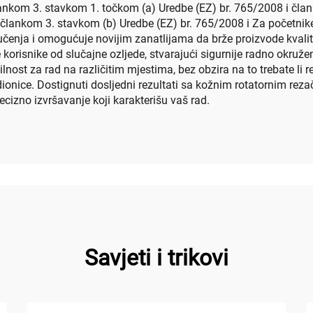
lankom 3. stavkom 1. točkom (a) Uredbe (EZ) br. 765/2008 i čla
člankom 3. stavkom (b) Uredbe (EZ) br. 765/2008 i Za početnike 
 učenja i omogućuje novijim zanatlijama da brže proizvode kvali
e korisnike od slučajne ozljede, stvarajući sigurnije radno okru
lnost za rad na različitim mjestima, bez obzira na to trebate li
adionice. Dostignuti dosljedni rezultati sa kožnim rotatornim rez
recizno izvršavanje koji karakterišu vaš rad.
Savjeti i trikovi