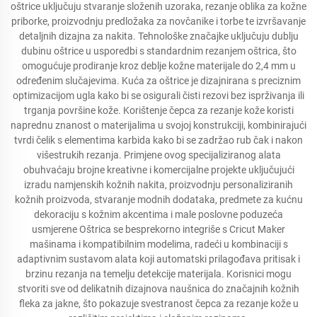
oštrice uključuju stvaranje složenih uzoraka, rezanje oblika za kožne
priborke, proizvodnju predložaka za novčanike i torbe te izvršavanje
detaljnih dizajna za nakita. Tehnološke značajke uključuju dublju
dubinu oštrice u usporedbi s standardnim rezanjem oštrica, što
omogućuje prodiranje kroz deblje kožne materijale do 2,4 mm u
određenim slučajevima. Kuća za oštrice je dizajnirana s preciznim
optimizacijom ugla kako bi se osigurali čisti rezovi bez isprživanja ili
trganja površine kože. Korištenje čepca za rezanje kože koristi
naprednu znanost o materijalima u svojoj konstrukciji, kombinirajući
tvrdi čelik s elementima karbida kako bi se zadržao rub čak i nakon
višestrukih rezanja. Primjene ovog specijaliziranog alata
obuhvaćaju brojne kreativne i komercijalne projekte uključujući
izradu namjenskih kožnih nakita, proizvodnju personaliziranih
kožnih proizvoda, stvaranje modnih dodataka, predmete za kućnu
dekoraciju s kožnim akcentima i male poslovne poduzeća
usmjerene Oštrica se besprekorno integriše s Cricut Maker
mašinama i kompatibilnim modelima, radeći u kombinaciji s
adaptivnim sustavom alata koji automatski prilagođava pritisak i
brzinu rezanja na temelju detekcije materijala. Korisnici mogu
stvoriti sve od delikatnih dizajnova naušnica do značajnih kožnih
fleka za jakne, što pokazuje svestranost čepca za rezanje kože u