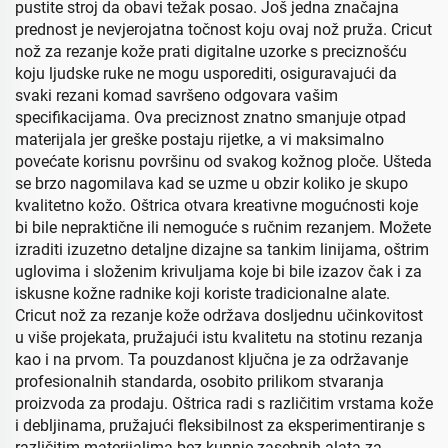
pustite stroj da obavi težak posao. Još jedna značajna
prednost je nevjerojatna točnost koju ovaj nož pruža. Cricut
nož za rezanje kože prati digitalne uzorke s preciznošću
koju ljudske ruke ne mogu usporediti, osiguravajući da
svaki rezani komad savršeno odgovara vašim
specifikacijama. Ova preciznost znatno smanjuje otpad
materijala jer greške postaju rijetke, a vi maksimalno
povećate korisnu površinu od svakog kožnog ploče. Ušteda
se brzo nagomilava kad se uzme u obzir koliko je skupo
kvalitetno kožo. Oštrica otvara kreativne mogućnosti koje
bi bile nepraktične ili nemoguće s ručnim rezanjem. Možete
izraditi izuzetno detaljne dizajne sa tankim linijama, oštrim
uglovima i složenim krivuljama koje bi bile izazov čak i za
iskusne kožne radnike koji koriste tradicionalne alate.
Cricut nož za rezanje kože održava dosljednu učinkovitost
u više projekata, pružajući istu kvalitetu na stotinu rezanja
kao i na prvom. Ta pouzdanost ključna je za održavanje
profesionalnih standarda, osobito prilikom stvaranja
proizvoda za prodaju. Oštrica radi s različitim vrstama kože
i debljinama, pružajući fleksibilnost za eksperimentiranje s
različitim materijalima bez kupnje zasebnih alata za