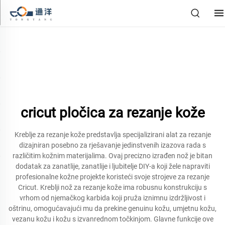
cricut pločica za rezanje kože
Kreblje za rezanje kože predstavlja specijalizirani alat za rezanje
dizajniran posebno za rješavanje jedinstvenih izazova rada s
različitim kožnim materijalima. Ovaj precizno izrađen nož je bitan
dodatak za zanatlije, zanatlije i ljubitelje DIY-a koji žele napraviti
profesionalne kožne projekte koristeći svoje strojeve za rezanje
Cricut. Kreblji nož za rezanje kože ima robusnu konstrukciju s
vrhom od njemačkog karbida koji pruža iznimnu izdržljivost i
oštrinu, omogućavajući mu da prekine genuinu kožu, umjetnu kožu,
vezanu kožu i kožu s izvanrednom točkinjom. Glavne funkcije ove