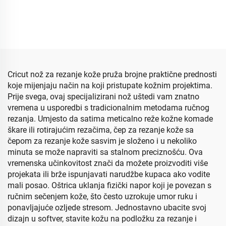
Cricut nož za rezanje kože pruža brojne praktične prednosti
koje mijenjaju način na koji pristupate kožnim projektima.
Prije svega, ovaj specijalizirani nož uštedi vam znatno
vremena u usporedbi s tradicionalnim metodama ručnog
rezanja. Umjesto da satima meticalno reže kožne komade
škare ili rotirajućim rezačima, čep za rezanje kože sa
čepom za rezanje kože sasvim je složeno i u nekoliko
minuta se može napraviti sa stalnom preciznošću. Ova
vremenska učinkovitost znači da možete proizvoditi više
projekata ili brže ispunjavati narudžbe kupaca ako vodite
mali posao. Oštrica uklanja fizički napor koji je povezan s
ručnim sečenjem kože, što često uzrokuje umor ruku i
ponavljajuće ozljede stresom. Jednostavno ubacite svoj
dizajn u softver, stavite kožu na podložku za rezanje i