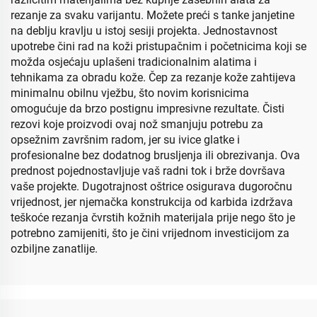
rezanje za svaku varijantu. Možete preći s tanke janjetine
na deblju kravlju u istoj sesiji projekta. Jednostavnost
upotrebe čini rad na koži pristupačnim i početnicima koji se
možda osjećaju uplašeni tradicionalnim alatima i
tehnikama za obradu kože. Čep za rezanje kože zahtijeva
minimalnu obilnu vježbu, što novim korisnicima
omogućuje da brzo postignu impresivne rezultate. Čisti
rezovi koje proizvodi ovaj nož smanjuju potrebu za
opsežnim završnim radom, jer su ivice glatke i
profesionalne bez dodatnog brusljenja ili obrezivanja. Ova
prednost pojednostavljuje vaš radni tok i brže dovršava
vaše projekte. Dugotrajnost oštrice osigurava dugoročnu
vrijednost, jer njemačka konstrukcija od karbida izdržava
teškoće rezanja čvrstih kožnih materijala prije nego što je
potrebno zamijeniti, što je čini vrijednom investicijom za
ozbiljne zanatlije.