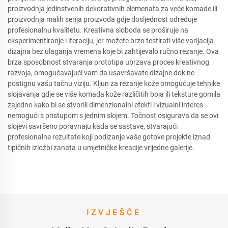
proizvodnja jedinstvenih dekorativnih elemenata za veće komade ili
proizvodnja malih serija proizvoda gdje dosljednost određuje
profesionalnu kvalitetu. Kreativna sloboda se proširuje na
eksperimentiranje i iteraciju, jer možete brzo testirati više varijacija
dizajna bez ulaganja vremena koje bi zahtijevalo ručno rezanje. Ova
brza sposobnost stvaranja prototipa ubrzava proces kreativnog
razvoja, omogućavajući vam da usavršavate dizajne dok ne
postignu vašu tačnu viziju. Kljun za rezanje kože omogućuje tehnike
slojavanja gdje se više komada kože različitih boja ili teksture gomila
zajedno kako bi se stvorili dimenzionalni efekti i vizualni interes
nemogući s pristupom s jednim slojem. Točnost osigurava da se ovi
slojevi savršeno poravnaju kada se sastave, stvarajući
profesionalne rezultate koji podizanje vaše gotove projekte iznad
tipičnih izložbi zanata u umjetničke kreacije vrijedne galerije.
IZVJEŠĆE