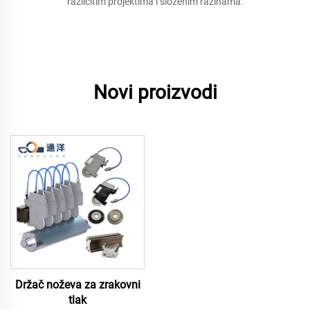
različitim projektima i složenim razinama.
Novi proizvodi
Držač noževa za zrakovni
tlak