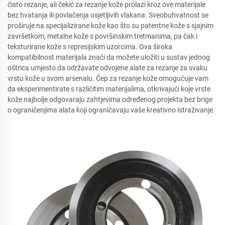
čisto rezanje, ali čekić za rezanje kože prolazi kroz ove materijale
bez hvatanja ili povlačenja osjetljivih vlakana. Sveobuhvatnost se
proširuje na specijalizirane kože kao što su patentne kože s sjajnim
završetkom, metalne kože s površinskim tretmanima, pa čak i
teksturirane kože s represijskim uzorcima. Ova široka
kompatibilnost materijala znači da možete uložiti u sustav jednog
oštrica umjesto da održavate odvojene alate za rezanje za svaku
vrstu kože u svom arsenalu. Čep za rezanje kože omogućuje vam
da eksperimentirate s različitim materijalima, otkrivajući koje vrste
kože najbolje odgovaraju zahtjevima određenog projekta bez brige
o ograničenjima alata koji ograničavaju vaše kreativno istraživanje.