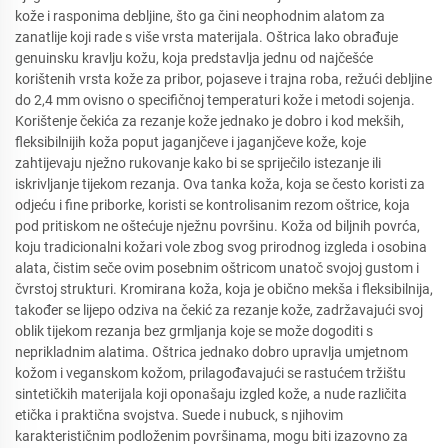
kože i rasponima debljine, što ga čini neophodnim alatom za
zanatlije koji rade s više vrsta materijala. Oštrica lako obrađuje
genuinsku kravlju kožu, koja predstavlja jednu od najčešće
korištenih vrsta kože za pribor, pojaseve i trajna roba, režući debljine
do 2,4 mm ovisno o specifičnoj temperaturi kože i metodi sojenja.
Korištenje čekića za rezanje kože jednako je dobro i kod mekših,
fleksibilnijih koža poput jaganjčeve i jaganjčeve kože, koje
zahtijevaju nježno rukovanje kako bi se spriječilo istezanje ili
iskrivljanje tijekom rezanja. Ova tanka koža, koja se često koristi za
odjeću i fine priborke, koristi se kontrolisanim rezom oštrice, koja
pod pritiskom ne oštećuje nježnu površinu. Koža od biljnih povrća,
koju tradicionalni kožari vole zbog svog prirodnog izgleda i osobina
alata, čistim seče ovim posebnim oštricom unatoč svojoj gustom i
čvrstoj strukturi. Kromirana koža, koja je obično mekša i fleksibilnija,
također se lijepo odziva na čekić za rezanje kože, zadržavajući svoj
oblik tijekom rezanja bez grmljanja koje se može dogoditi s
neprikladnim alatima. Oštrica jednako dobro upravlja umjetnom
kožom i veganskom kožom, prilagođavajući se rastućem tržištu
sintetičkih materijala koji oponašaju izgled kože, a nude različita
etička i praktična svojstva. Suede i nubuck, s njihovim
karakterističnim podloženim površinama, mogu biti izazovno za