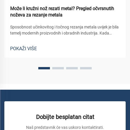
Može li kružni nož rezati metal? Pregled očvrsnutih
noževa za rezanje metala
Sposobnost učinkovitog i točnog rezanja metala uvijek je bila
temelj modernih proizvodnih i obradnih industrija. Kada
stručnjacima treba precizno izrezati različite materijale od
metala, odabir alata za rezanje može biti presudan...
POKAŽI VIŠE
Dobijte besplatan citat
Naš predstavnik će vas uskoro kontaktirati.