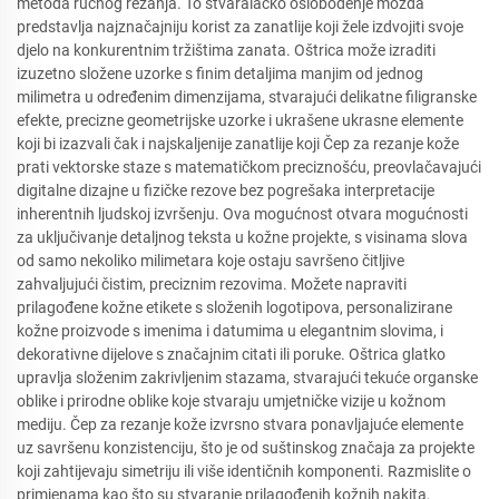
metoda ručnog rezanja. To stvaralačko oslobođenje možda
predstavlja najznačajniju korist za zanatlije koji žele izdvojiti svoje
djelo na konkurentnim tržištima zanata. Oštrica može izraditi
izuzetno složene uzorke s finim detaljima manjim od jednog
milimetra u određenim dimenzijama, stvarajući delikatne filigranske
efekte, precizne geometrijske uzorke i ukrašene ukrasne elemente
koji bi izazvali čak i najskaljenije zanatlije koji Čep za rezanje kože
prati vektorske staze s matematičkom preciznošću, preovlačavajući
digitalne dizajne u fizičke rezove bez pogrešaka interpretacije
inherentnih ljudskoj izvršenju. Ova mogućnost otvara mogućnosti
za uključivanje detaljnog teksta u kožne projekte, s visinama slova
od samo nekoliko milimetara koje ostaju savršeno čitljive
zahvaljujući čistim, preciznim rezovima. Možete napraviti
prilagođene kožne etikete s složenih logotipova, personalizirane
kožne proizvode s imenima i datumima u elegantnim slovima, i
dekorativne dijelove s značajnim citati ili poruke. Oštrica glatko
upravlja složenim zakrivljenim stazama, stvarajući tekuće organske
oblike i prirodne oblike koje stvaraju umjetničke vizije u kožnom
mediju. Čep za rezanje kože izvrsno stvara ponavljajuće elemente
uz savršenu konzistenciju, što je od suštinskog značaja za projekte
koji zahtijevaju simetriju ili više identičnih komponenti. Razmislite o
primjenama kao što su stvaranje prilagođenih kožnih nakita,