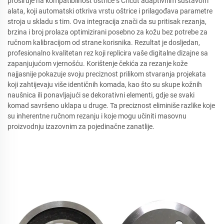
proširuje na kompatibilnost oštrice s Cricut adaptivnim sustavom
alata, koji automatski otkriva vrstu oštrice i prilagođava parametre
stroja u skladu s tim. Ova integracija znači da su pritisak rezanja,
brzina i broj prolaza optimizirani posebno za kožu bez potrebe za
ručnom kalibracijom od strane korisnika. Rezultat je dosljedan,
profesionalno kvalitetan rez koji replicira vaše digitalne dizajne sa
zapanjujućom vjernošću. Korištenje čekića za rezanje kože
najjasnije pokazuje svoju preciznost prilikom stvaranja projekata
koji zahtijevaju više identičnih komada, kao što su skupe kožnih
naušnica ili ponavljajući se dekorativni elementi, gdje se svaki
komad savršeno uklapa u druge. Ta preciznost eliminiše razlike koje
su inherentne ručnom rezanju i koje mogu učiniti masovnu
proizvodnju izazovnim za pojedinačne zanatlije.