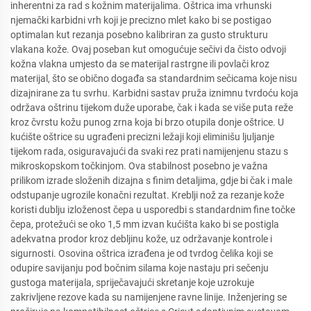
inherentni za rad s kožnim materijalima. Oštrica ima vrhunski
njemački karbidni vrh koji je precizno mlet kako bi se postigao
optimalan kut rezanja posebno kalibriran za gusto strukturu
vlakana kože. Ovaj poseban kut omogućuje sečivi da čisto odvoji
kožna vlakna umjesto da se materijal rastrgne ili povlači kroz
materijal, što se obično događa sa standardnim sečicama koje nisu
dizajnirane za tu svrhu. Karbidni sastav pruža iznimnu tvrdoću koja
održava oštrinu tijekom duže uporabe, čak i kada se više puta reže
kroz čvrstu kožu punog zrna koja bi brzo otupila donje oštrice. U
kućište oštrice su ugrađeni precizni ležaji koji eliminišu ljuljanje
tijekom rada, osiguravajući da svaki rez prati namijenjenu stazu s
mikroskopskom točkinjom. Ova stabilnost posebno je važna
prilikom izrade složenih dizajna s finim detaljima, gdje bi čak i male
odstupanje ugrozile konačni rezultat. Kreblji nož za rezanje kože
koristi dublju izloženost čepa u usporedbi s standardnim fine točke
čepa, protežući se oko 1,5 mm izvan kućišta kako bi se postigla
adekvatna prodor kroz debljinu kože, uz održavanje kontrole i
sigurnosti. Osovina oštrica izrađena je od tvrdog čelika koji se
odupire savijanju pod bočnim silama koje nastaju pri sečenju
gustoga materijala, spriječavajući skretanje koje uzrokuje
zakrivljene rezove kada su namijenjene ravne linije. Inženjering se