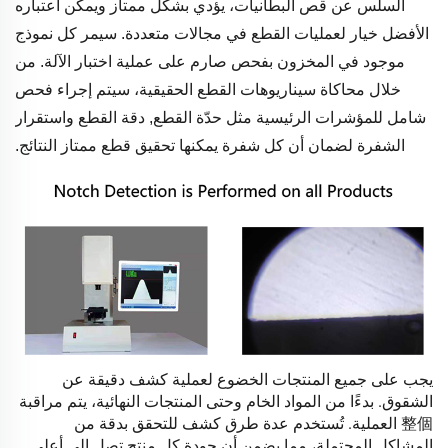
السلس عن قص البطانيات،
يؤدي بشكل ممتاز ويمكن اعتباره
الأفضل
خيار لعمليات القطع في مجالات متعددة.
سيمر كل نموذج
موجود في المخزون بفحص صارم على
عملية اختبار الآلة. من
خلال محاكاة سيناريوهات القطع الحقيقية،
سيتم إجراء فحص
شامل
للمؤشرات الرئيسية مثل حدّة القطع,
دقة القطع واستقرار
الشفرة لضمان أن كل شفرة يمكنها تحقيق قطع ممتاز
النتائج.
يجب على جميع المنتجات الخضوع لعملية كشف دقيقة عن
الشقوق. بدءًا من المواد الخام وحتى
المنتجات النهائية، يتم مراقبة
整個 العملية. تُستخدم عدة طرق كشف للتحقق بدقة من
المشاكل المحتملة، مما يضمن أن جودة كل منتج تصل إلى أعلى