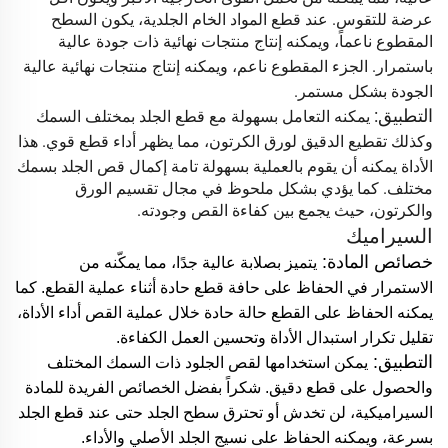
عرضة للتقوس. عند قطع المواد الخام الجلدية، يكون السطح
المقطوع ناعماً، ويمكنه إنتاج منتجات نهائية ذات جودة عالية
باستمرار.
الجزء المقطوع ناعم، ويمكنه إنتاج منتجات نهائية عالية
الجودة بشكل مستمر.
التطبيق:
يمكنه التعامل بسهولة مع قطع الجلد بمختلف السمك
وكذلك تقطيع الدقيق لورق الكرتون، مما يظهر أداء قطع قوي. هذا
الأداة يمكنه
أن يقوم بالعملية بسهولة تامة
إكمال قص الجلد بسمك
مختلف. كما يؤدي بشكل ملحوظ في مجال
تقسيم الورق
والكرتون، حيث يجمع بين كفاءة القص وجودته.
السيراميك
خصائص المادة:
يتميز بصلابة عالية جدًا، مما يمكّنه من
الاستمرار في
الحفاظ على حافة قطع حادة أثناء عملية القطع. كما
يمكنه الحفاظ على القطع
حالة حادة خلال عملية القص
أداء الأداة،
تقليل تكرار استبدال الأداة وتحسين العمل
الكفاءة.
التطبيق:
يمكن استخدامها لقص الجلود ذات السمك المختلف
والحصول على قطع دقيق.
شكراً
بفضل الخصائص الفريدة للمادة
السيراميكية، لن تخدش أو تحترق سطح
الجلد حتى
عند قطع الجلد
بسرعة، ويمكنه الحفاظ على نسيج الجلد الأصلي
والأداء.