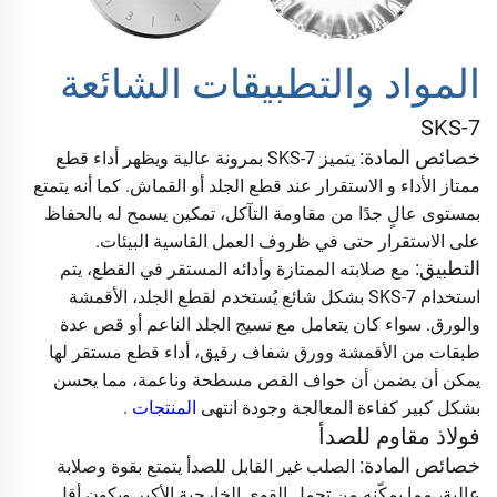
المواد والتطبيقات الشائعة
SKS-7
خصائص المادة:
يتميز SKS-7 بمرونة عالية ويظهر أداء قطع
ممتاز
الأداء
و
الاستقرار عند قطع الجلد أو القماش. كما أنه يتمتع
بمستوى عالٍ جدًا
من مقاومة التآكل،
تمكين
يسمح له بالحفاظ
على الاستقرار حتى في ظروف العمل القاسية
البيئات.
التطبيق:
مع صلابته الممتازة وأدائه المستقر في القطع، يتم
استخدام SKS-7 بشكل شائع
يُستخدم
لقطع الجلد، الأقمشة
والورق. سواء كان يتعامل مع نسيج الجلد الناعم
أو قص
عدة
طبقات من الأقمشة وورق شفاف رقيق، أداء قطع مستقر لها
يمكن أن يضمن أن
حواف القص مسطحة وناعمة، مما يحسن
بشكل كبير كفاءة المعالجة
وجودة
انتهى
المنتجات
.
فولاذ مقاوم للصدأ
خصائص المادة:
الصلب غير القابل للصدأ يتمتع بقوة وصلابة
عالية، مما يمكّنه من تحمل
القوى الخارجية الأكبر ويكون أقل