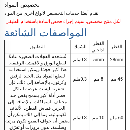
تخصيص المواد
نقدم أيضًا خدمات التخصيص لأنواع أخرى من المواد
لكل منتج مخصص، سيتم إجراء فحص المادة باستخدام الطيفي.
المواصفات الشائعة
القطر
القطر
السُمك
التطبيق
الداخلي
تُستخدم العجلات الصغيرة عادةً
28mm
5mm
0.3ملم
لقطع الورق والأقمشة الرقيقة.
هذا أكبر حجمًا ويمكن استخدامه
لقطع المواد مثل الجلد الرقيق
45 مم
8 مم
0.3ملم
وكرتون. بالإضافة إلى ذلك، فإن
شفرته ليست عرضة للتآكل.
قطر أداة أكبر يسمح بقص جلد
مختلف السماكات، بالإضافة إلى
الحرير، قماش القطن، الألياف
الكيميائية، وما إلى ذلك. يمكن أن
60 ملم
10 مم
0.3ملم
يضمن أن حواف القطع تكون مرتبة
وسلسة، بدون بروزات أو تفرّق،