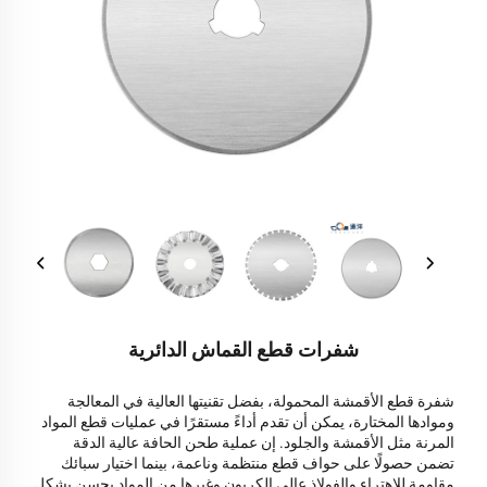
شفرات قطع القماش الدائرية
شفرة قطع الأقمشة المحمولة، بفضل تقنيتها العالية في المعالجة
وموادها المختارة، يمكن أن تقدم أداءً مستقرًا في عمليات قطع المواد
المرنة مثل الأقمشة والجلود. إن عملية طحن الحافة عالية الدقة
تضمن حصولًا على حواف قطع منتظمة وناعمة، بينما اختيار سبائك
مقاومة للاهتراء والفولاذ عالي الكربون وغيرها من المواد يحسن بشكل