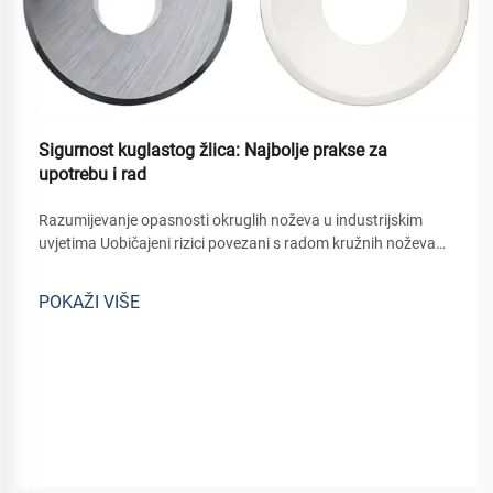
Sigurnost kuglastog žlica: Najbolje prakse za
upotrebu i rad
Razumijevanje opasnosti okruglih noževa u industrijskim
uvjetima Uobičajeni rizici povezani s radom kružnih noževa
Opasnosti okruglih noževa u industrijskoj upotrebi O krugli
noževi u industrijskoj upotrebi mogu predstavljati određene
POKAŽI VIŠE
opasnosti s najčešćim...