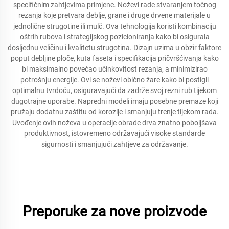
specifičnim zahtjevima primjene. Noževi rade stvaranjem točnog
rezanja koje pretvara deblje, grane i druge drvene materijale u
jednolične strugotine ili mulč. Ova tehnologija koristi kombinaciju
oštrih rubova i strategijskog pozicioniranja kako bi osigurala
dosljednu veličinu i kvalitetu strugotina. Dizajn uzima u obzir faktore
poput debljine ploče, kuta faseta i specifikacija pričvršćivanja kako
bi maksimalno povećao učinkovitost rezanja, a minimizirao
potrošnju energije. Ovi se noževi obično žare kako bi postigli
optimalnu tvrdoću, osiguravajući da zadrže svoj rezni rub tijekom
dugotrajne uporabe. Napredni modeli imaju posebne premaze koji
pružaju dodatnu zaštitu od korozije i smanjuju trenje tijekom rada.
Uvođenje ovih noževa u operacije obrade drva znatno poboljšava
produktivnost, istovremeno održavajući visoke standarde
sigurnosti i smanjujući zahtjeve za održavanje.
Preporuke za nove proizvode