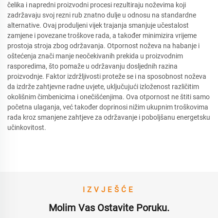
čelika i napredni proizvodni procesi rezultiraju noževima koji
zadržavaju svoj rezni rub znatno dulje u odnosu na standardne
alternative. Ovaj produljeni vijek trajanja smanjuje učestalost
zamjene i povezane troškove rada, a također minimizira vrijeme
prostoja stroja zbog održavanja. Otpornost noževa na habanje i
oštećenja znači manje neočekivanih prekida u proizvodnim
rasporedima, što pomaže u održavanju dosljednih razina
proizvodnje. Faktor izdržljivosti proteže se i na sposobnost noževa
da izdrže zahtjevne radne uvjete, uključujući izloženost različitim
okolišnim čimbenicima i onečišćenjima. Ova otpornost ne štiti samo
početna ulaganja, već također doprinosi nižim ukupnim troškovima
rada kroz smanjene zahtjeve za održavanje i poboljšanu energetsku
učinkovitost.
IZVJEŠĆE
Molim Vas Ostavite Poruku.