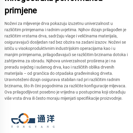
primjene
Noževi za mljevenje drva pokazuju izuzetnu univerzalnost u
različitim primjenama i radnim uvjetima. Njihov dizajn prilagođen je
različitim vrstama drva, sadržaju vlage i veličinama materijala,
osiguravajući dosljedan rad bez obzira na zadani izazov. Noževi se
ističu u visokoproduktivnim industrijskim operacijama kao i u
manjim primjenama, prilagođavajući se različitim brzinama dotoka i
zahtjevima za obradu. Njihova univerzalnost proširena je i na
preradu svježeg i sušenog drva, kao i različitih oblika drvenih
materijala – od grančica do otpadaka građevinskog drveta.
Uravnoteženi dizajn osigurava stabilan rad pri različitim radnim
brzinama, što ih čini pogodnima za različite konfiguracije mljevaca.
Ova prilagodljivost posebno je vrijedna u postupcima koji obrađuju
više vrsta drva ili često moraju mijenjati specifikacije proizvodnje.