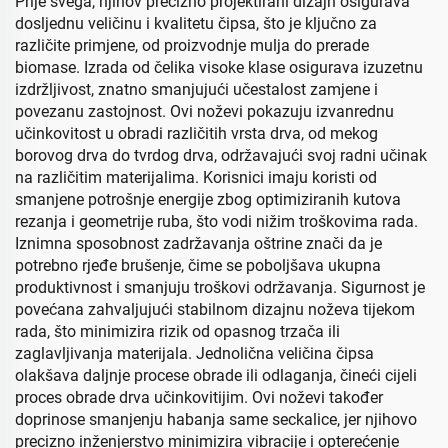
Prije svega, njihov precizno projektirani dizajn osigurava
dosljednu veličinu i kvalitetu čipsa, što je ključno za
različite primjene, od proizvodnje mulja do prerade
biomase. Izrada od čelika visoke klase osigurava izuzetnu
izdržljivost, znatno smanjujući učestalost zamjene i
povezanu zastojnost. Ovi noževi pokazuju izvanrednu
učinkovitost u obradi različitih vrsta drva, od mekog
borovog drva do tvrdog drva, održavajući svoj radni učinak
na različitim materijalima. Korisnici imaju koristi od
smanjene potrošnje energije zbog optimiziranih kutova
rezanja i geometrije ruba, što vodi nižim troškovima rada.
Iznimna sposobnost zadržavanja oštrine znači da je
potrebno rjeđe brušenje, čime se poboljšava ukupna
produktivnost i smanjuju troškovi održavanja. Sigurnost je
povećana zahvaljujući stabilnom dizajnu noževa tijekom
rada, što minimizira rizik od opasnog trzača ili
zaglavljivanja materijala. Jednolična veličina čipsa
olakšava daljnje procese obrade ili odlaganja, čineći cijeli
proces obrade drva učinkovitijim. Ovi noževi također
doprinose smanjenju habanja same seckalice, jer njihovo
precizno inženjerstvo minimizira vibracije i opterećenje