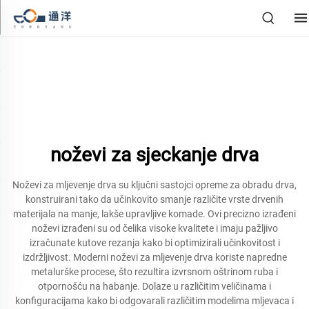
noževi za sjeckanje drva
Noževi za mljevenje drva su ključni sastojci opreme za obradu drva,
konstruirani tako da učinkovito smanje različite vrste drvenih
materijala na manje, lakše upravljive komade. Ovi precizno izrađeni
noževi izrađeni su od čelika visoke kvalitete i imaju pažljivo
izračunate kutove rezanja kako bi optimizirali učinkovitost i
izdržljivost. Moderni noževi za mljevenje drva koriste napredne
metalurške procese, što rezultira izvrsnom oštrinom ruba i
otpornošću na habanje. Dolaze u različitim veličinama i
konfiguracijama kako bi odgovarali različitim modelima mljevaca i