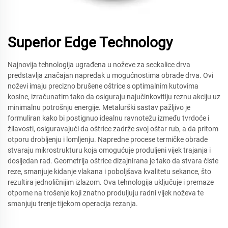
Superior Edge Technology
Najnovija tehnologija ugrađena u noževe za seckalice drva
predstavlja značajan napredak u mogućnostima obrade drva. Ovi
noževi imaju precizno brušene oštrice s optimalnim kutovima
kosine, izračunatim tako da osiguraju najučinkovitiju reznu akciju uz
minimalnu potrošnju energije. Metalurški sastav pažljivo je
formuliran kako bi postignuo idealnu ravnotežu između tvrdoće i
žilavosti, osiguravajući da oštrice zadrže svoj oštar rub, a da pritom
otporu drobljenju i lomljenju. Napredne procese termičke obrade
stvaraju mikrostrukturu koja omogućuje produljeni vijek trajanja i
dosljedan rad. Geometrija oštrice dizajnirana je tako da stvara čiste
reze, smanjuje kidanje vlakana i poboljšava kvalitetu sekance, što
rezultira jednoličnijim izlazom. Ova tehnologija uključuje i premaze
otporne na trošenje koji znatno produljuju radni vijek noževa te
smanjuju trenje tijekom operacija rezanja.