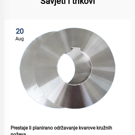
Savjeti i trikovi
20
Aug
Prestaje li planirano održavanje kvarove kružnih
noževa