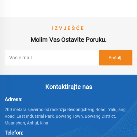
IZVJEŠĆE
Molim Vas Ostavite Poruku.
Kontaktirajte nas
Adresa:
200 metara sjeverno od raskrižja Beidongcheng Road i Yalujiang
Road, East Industrial Park, Bowang Town, Bowang District,
Maanshan, Anhui, Kina
Telefon: