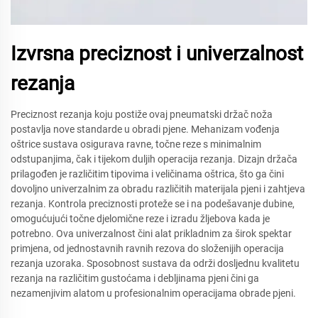
Izvrsna preciznost i univerzalnost
rezanja
Preciznost rezanja koju postiže ovaj pneumatski držač noža
postavlja nove standarde u obradi pjene. Mehanizam vođenja
oštrice sustava osigurava ravne, točne reze s minimalnim
odstupanjima, čak i tijekom duljih operacija rezanja. Dizajn držača
prilagođen je različitim tipovima i veličinama oštrica, što ga čini
dovoljno univerzalnim za obradu različitih materijala pjeni i zahtjeva
rezanja. Kontrola preciznosti proteže se i na podešavanje dubine,
omogućujući točne djelomične reze i izradu žljebova kada je
potrebno. Ova univerzalnost čini alat prikladnim za širok spektar
primjena, od jednostavnih ravnih rezova do složenijih operacija
rezanja uzoraka. Sposobnost sustava da održi dosljednu kvalitetu
rezanja na različitim gustoćama i debljinama pjeni čini ga
nezamenjivim alatom u profesionalnim operacijama obrade pjeni.