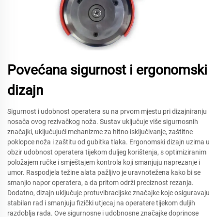
Povećana sigurnost i ergonomski
dizajn
Sigurnost i udobnost operatera su na prvom mjestu pri dizajniranju
nosača ovog rezivačkog noža. Sustav uključuje više sigurnosnih
značajki, uključujući mehanizme za hitno isključivanje, zaštitne
poklopce noža i zaštitu od gubitka tlaka. Ergonomski dizajn uzima u
obzir udobnost operatera tijekom duljeg korištenja, s optimiziranim
položajem ručke i smještajem kontrola koji smanjuju naprezanje i
umor. Raspodjela težine alata pažljivo je uravnotežena kako bi se
smanjio napor operatera, a da pritom održi preciznost rezanja.
Dodatno, dizajn uključuje protuvibracijske značajke koje osiguravaju
stabilan rad i smanjuju fizički utjecaj na operatere tijekom duljih
razdoblja rada. Ove sigurnosne i udobnosne značajke doprinose