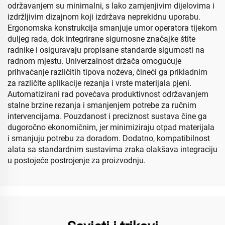
održavanjem su minimalni, s lako zamjenjivim dijelovima i
izdržljivim dizajnom koji izdržava neprekidnu uporabu.
Ergonomska konstrukcija smanjuje umor operatora tijekom
duljeg rada, dok integrirane sigurnosne značajke štite
radnike i osiguravaju propisane standarde sigurnosti na
radnom mjestu. Univerzalnost držača omogućuje
prihvaćanje različitih tipova noževa, čineći ga prikladnim
za različite aplikacije rezanja i vrste materijala pjeni.
Automatizirani rad povećava produktivnost održavanjem
stalne brzine rezanja i smanjenjem potrebe za ručnim
intervencijama. Pouzdanost i preciznost sustava čine ga
dugoročno ekonomičnim, jer minimiziraju otpad materijala
i smanjuju potrebu za doradom. Dodatno, kompatibilnost
alata sa standardnim sustavima zraka olakšava integraciju
u postojeće postrojenje za proizvodnju.