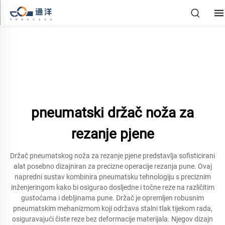
pneumatski držač noža za
rezanje pjene
Držač pneumatskog noža za rezanje pjene predstavlja sofisticirani
alat posebno dizajniran za precizne operacije rezanja pune. Ovaj
napredni sustav kombinira pneumatsku tehnologiju s preciznim
inženjeringom kako bi osigurao dosljedne i točne reze na različitim
gustoćama i debljinama pune. Držač je opremljen robusnim
pneumatskim mehanizmom koji održava stalni tlak tijekom rada,
osiguravajući čiste reze bez deformacije materijala. Njegov dizajn