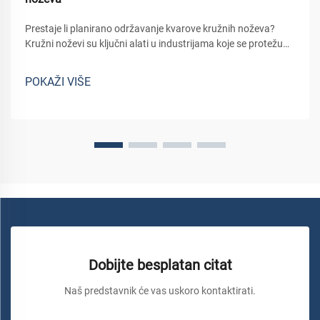
Prestaje li planirano održavanje kvarove kružnih noževa?
Kružni noževi su ključni alati u industrijama koje se protežu
od pakiranja hrane i obrade drva do izrade metala i rezanja
filma. Iznenadni kvar kružnog noža - bilo da se radi o
POKAŽI VIŠE
slomljenom rubu, ek...
Dobijte besplatan citat
Naš predstavnik će vas uskoro kontaktirati.