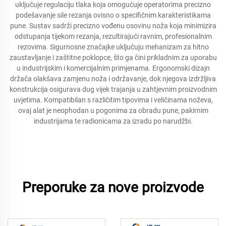
uključuje regulaciju tlaka koja omogućuje operatorima precizno
podešavanje sile rezanja ovisno o specifičnim karakteristikama
pune. Sustav sadrži precizno vođenu osovinu noža koja minimizira
odstupanja tijekom rezanja, rezultirajući ravnim, profesionalnim
rezovima. Sigurnosne značajke uključuju mehanizam za hitno
zaustavljanje i zaštitne poklopce, što ga čini prikladnim za uporabu
u industrijskim i komercijalnim primjenama. Ergonomski dizajn
držača olakšava zamjenu noža i održavanje, dok njegova izdržljiva
konstrukcija osigurava dug vijek trajanja u zahtjevnim proizvodnim
uvjetima. Kompatibilan s različitim tipovima i veličinama noževa,
ovaj alat je neophodan u pogonima za obradu pune, pakirnim
industrijama te radionicama za izradu po narudžbi.
Preporuke za nove proizvode