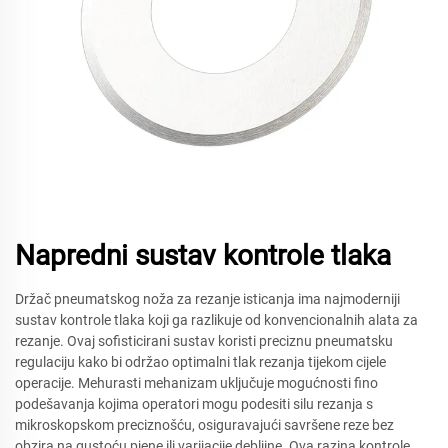
Napredni sustav kontrole tlaka
Držač pneumatskog noža za rezanje isticanja ima najmoderniji
sustav kontrole tlaka koji ga razlikuje od konvencionalnih alata za
rezanje. Ovaj sofisticirani sustav koristi preciznu pneumatsku
regulaciju kako bi održao optimalni tlak rezanja tijekom cijele
operacije. Mehurasti mehanizam uključuje mogućnosti fino
podešavanja kojima operatori mogu podesiti silu rezanja s
mikroskopskom preciznošću, osiguravajući savršene reze bez
obzira na gustoću pjene ili varijacije debljine. Ova razina kontrole