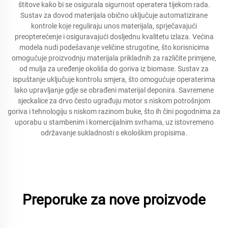
štitove kako bi se osigurala sigurnost operatera tijekom rada.
Sustav za dovod materijala obično uključuje automatizirane
kontrole koje reguliraju unos materijala, sprječavajući
preopterećenje i osiguravajući dosljednu kvalitetu izlaza. Većina
modela nudi podešavanje veličine strugotine, što korisnicima
omogućuje proizvodnju materijala prikladnih za različite primjene,
od mulja za uređenje okoliša do goriva iz biomase. Sustav za
ispuštanje uključuje kontrolu smjera, što omogućuje operaterima
lako upravljanje gdje se obrađeni materijal deponira. Savremene
sjeckalice za drvo često ugrađuju motor s niskom potrošnjom
goriva i tehnologiju s niskom razinom buke, što ih čini pogodnima za
uporabu u stambenim i komercijalnim svrhama, uz istovremeno
održavanje sukladnosti s ekološkim propisima.
Preporuke za nove proizvode