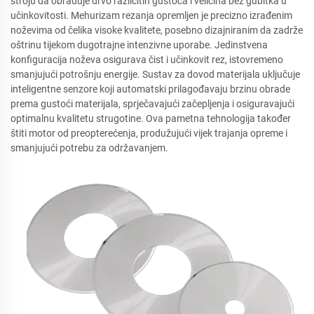
stroju da obrađuje drvo različitih gustoća i veličina bez gubitka u
učinkovitosti. Mehurizam rezanja opremljen je precizno izrađenim
noževima od čelika visoke kvalitete, posebno dizajniranim da zadrže
oštrinu tijekom dugotrajne intenzivne uporabe. Jedinstvena
konfiguracija noževa osigurava čist i učinkovit rez, istovremeno
smanjujući potrošnju energije. Sustav za dovod materijala uključuje
inteligentne senzore koji automatski prilagođavaju brzinu obrade
prema gustoći materijala, sprječavajući začepljenja i osiguravajući
optimalnu kvalitetu strugotine. Ova pametna tehnologija također
štiti motor od preopterećenja, produžujući vijek trajanja opreme i
smanjujući potrebu za održavanjem.