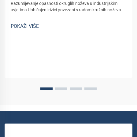
Razumijevanje opasnosti okruglih noževa u industrijskim
uvjetima Uobičajeni rizici povezani s radom kružnih noževa
Opasnosti okruglih noževa u industrijskoj upotrebi O krugli
noževi u industrijskoj upotrebi mogu predstavljati određene
POKAŽI VIŠE
opasnosti s najčešćim...