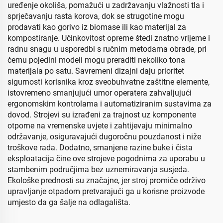
uređenje okoliša, pomažući u zadržavanju vlažnosti tla i
sprječavanju rasta korova, dok se strugotine mogu
prodavati kao gorivo iz biomase ili kao materijal za
kompostiranje. Učinkovitost opreme štedi znatno vrijeme i
radnu snagu u usporedbi s ručnim metodama obrade, pri
čemu pojedini modeli mogu preraditi nekoliko tona
materijala po satu. Savremeni dizajni daju prioritet
sigurnosti korisnika kroz sveobuhvatne zaštitne elemente,
istovremeno smanjujući umor operatera zahvaljujući
ergonomskim kontrolama i automatiziranim sustavima za
dovod. Strojevi su izrađeni za trajnost uz komponente
otporne na vremenske uvjete i zahtijevaju minimalno
održavanje, osiguravajući dugoročnu pouzdanost i niže
troškove rada. Dodatno, smanjene razine buke i čista
eksploatacija čine ove strojeve pogodnima za uporabu u
stambenim područjima bez uznemiravanja susjeda.
Ekološke prednosti su značajne, jer stroj promiče održivo
upravljanje otpadom pretvarajući ga u korisne proizvode
umjesto da ga šalje na odlagališta.