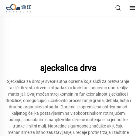
sjeckalica drva
Sjeckalica za drvo je sveprisutna oprema koja služi za pretvaranje
različitih vrsta drvenih otpadaka u koristan, ponovno upotrebljiv
materijal. Ovaj moćan stroj kombinira funkcionalnost sjeckalice i
drobilice, omogućujući učinkovito procesiranje grana, debala, listja i
drugog organskog otpada. Oprema je opremljena oštricama od
kaljenog čelika postavljenim na visokobrzinskom rotirajućem
bubnju, sposobnim smanjiti velike drvene materijale na jednolike
trunke ili sitni mulj. Napredne sigurnosne značajke uključuju
mehanizme za hitno zaustavljanje, uređaje protiv trzaja i zaštitne