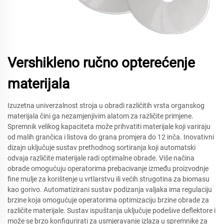
Vershikleno ručno opterećenje
materijala
Izuzetna univerzalnost stroja u obradi različitih vrsta organskog
materijala čini ga nezamjenjivim alatom za različite primjene.
Spremnik velikog kapaciteta može prihvatiti materijale koji variraju
od malih grančica i listova do grana promjera do 12 inča. Inovativni
dizajn uključuje sustav prethodnog sortiranja koji automatski
odvaja različite materijale radi optimalne obrade. Više načina
obrade omogućuju operatorima prebacivanje između proizvodnje
fine mulje za korištenje u vrtlarstvu ili većih strugotina za biomasu
kao gorivo. Automatizirani sustav podizanja valjaka ima regulaciju
brzine koja omogućuje operatorima optimizaciju brzine obrade za
različite materijale. Sustav ispuštanja uključuje podešive deflektore i
može se brzo konfigurirati za usmjeravanje izlaza u spremnike za