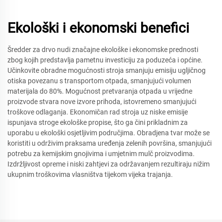
Ekološki i ekonomski benefici
Šredder za drvo nudi značajne ekološke i ekonomske prednosti
zbog kojih predstavlja pametnu investiciju za poduzeća i općine.
Učinkovite obradne mogućnosti stroja smanjuju emisiju ugljičnog
otiska povezanu s transportom otpada, smanjujući volumen
materijala do 80%. Mogućnost pretvaranja otpada u vrijedne
proizvode stvara nove izvore prihoda, istovremeno smanjujući
troškove odlaganja. Ekonomičan rad stroja uz niske emisije
ispunjava stroge ekološke propise, što ga čini prikladnim za
uporabu u ekološki osjetljivim područjima. Obradjena tvar može se
koristiti u održivim praksama uređenja zelenih površina, smanjujući
potrebu za kemijskim gnojivima i umjetnim mulč proizvodima.
Izdržljivost opreme i niski zahtjevi za održavanjem rezultiraju nižim
ukupnim troškovima vlasništva tijekom vijeka trajanja.