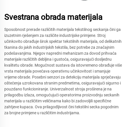
Svestrana obrada materijala
Sposobnost prerade različitih materijala tekstilnog seckanja čini ga
izuzetnim rješenjem za različite industrijske primjene. Stroj
učinkovito obrađuje širok spektar tekstilnih materijala, od delikatnih
tkanina do jakih industrijskih tekstila, bez potrebe za značajnim
podešavanjima. Njegov napredni mehanizam za dovod prihvaća
materijale različitih debljina i gustoća, osiguravajući dosljednu
kvalitetu obrade. Mogućnost sustava da istovremeno obrađuje više
vrsta materijala povećava operativnu učinkovitost i smanjuje
vrijeme obrade. Posebni senzori za detekciju materijala sprječavaju
oštećenja uzrokovana stranim predmetima, osiguravajući sigurno i
pouzdano funkcioniranje. Univerzalnost stroja proširena je na
prilagodbu izlaza, omogućujući operatorima proizvodnju seckanih
materijala u različitim veličinama kako bi zadovoljili specifične
zahtjeve kupaca. Ova prilagodljivost čini tekstilni secka pogodnim
za brojne primjene u različitim industrijama.