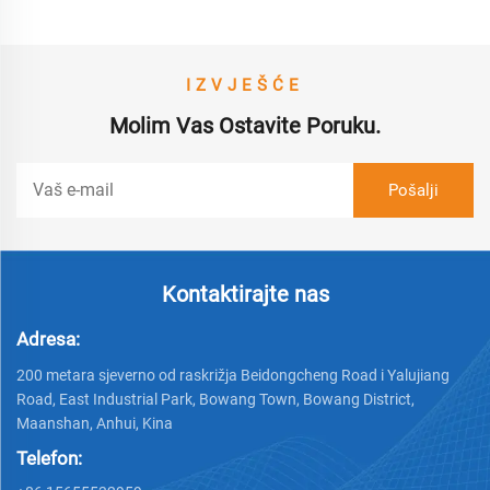
IZVJEŠĆE
Molim Vas Ostavite Poruku.
Kontaktirajte nas
Adresa:
200 metara sjeverno od raskrižja Beidongcheng Road i Yalujiang
Road, East Industrial Park, Bowang Town, Bowang District,
Maanshan, Anhui, Kina
Telefon: