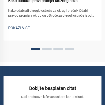
Kako odabrati pravi promjer kružnog noža
Kako odabrati okruglo oštroče za okrugli prečnik Odabir
pravog promjera okruglog oštroče za okrugli oštroče je od
ključne važnosti za postizanje čistih rezova, zaštitu strojeva i
osiguranje učinkovitog rada. Promen okruglog oštrica
POKAŽI VIŠE
direktno utječe na dubinu...
Dobijte besplatan citat
Naš predstavnik će vas uskoro kontaktirati.