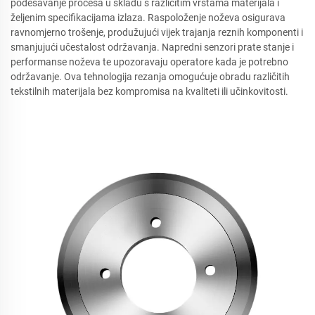
podešavanje procesa u skladu s različitim vrstama materijala i
željenim specifikacijama izlaza. Raspoloženje noževa osigurava
ravnomjerno trošenje, produžujući vijek trajanja reznih komponenti i
smanjujući učestalost održavanja. Napredni senzori prate stanje i
performanse noževa te upozoravaju operatore kada je potrebno
održavanje. Ova tehnologija rezanja omogućuje obradu različitih
tekstilnih materijala bez kompromisa na kvaliteti ili učinkovitosti.