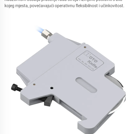
kojeg mjesta, povećavajući operativnu fleksibilnost i učinkovitost.