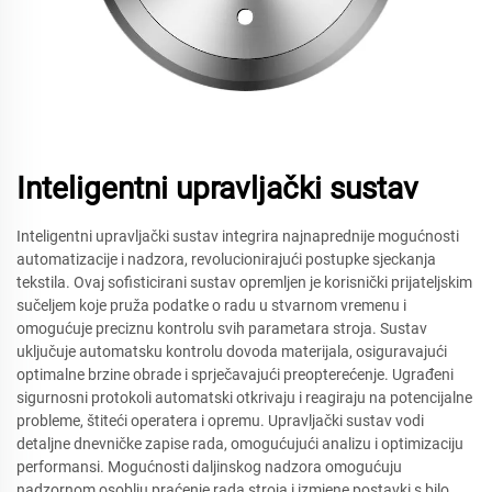
Inteligentni upravljački sustav
Inteligentni upravljački sustav integrira najnaprednije mogućnosti
automatizacije i nadzora, revolucionirajući postupke sjeckanja
tekstila. Ovaj sofisticirani sustav opremljen je korisnički prijateljskim
sučeljem koje pruža podatke o radu u stvarnom vremenu i
omogućuje preciznu kontrolu svih parametara stroja. Sustav
uključuje automatsku kontrolu dovoda materijala, osiguravajući
optimalne brzine obrade i sprječavajući preopterećenje. Ugrađeni
sigurnosni protokoli automatski otkrivaju i reagiraju na potencijalne
probleme, štiteći operatera i opremu. Upravljački sustav vodi
detaljne dnevničke zapise rada, omogućujući analizu i optimizaciju
performansi. Mogućnosti daljinskog nadzora omogućuju
nadzornom osoblju praćenje rada stroja i izmjene postavki s bilo