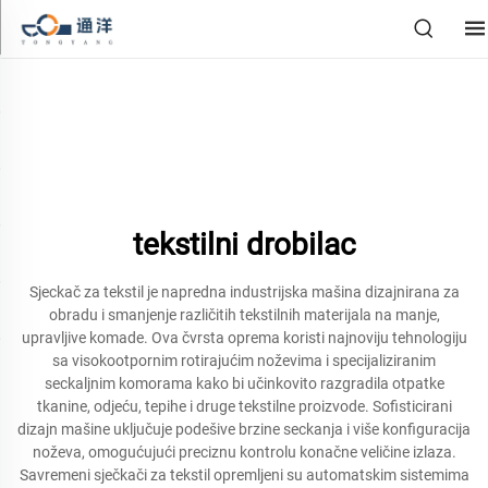
tekstilni drobilac
Sjeckač za tekstil je napredna industrijska mašina dizajnirana za
obradu i smanjenje različitih tekstilnih materijala na manje,
upravljive komade. Ova čvrsta oprema koristi najnoviju tehnologiju
sa visokootpornim rotirajućim noževima i specijaliziranim
seckaljnim komorama kako bi učinkovito razgradila otpatke
tkanine, odjeću, tepihe i druge tekstilne proizvode. Sofisticirani
dizajn mašine uključuje podešive brzine seckanja i više konfiguracija
noževa, omogućujući preciznu kontrolu konačne veličine izlaza.
Savremeni sječkači za tekstil opremljeni su automatskim sistemima