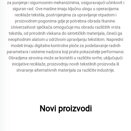
za punjenje i sigurnosnim mehanizmima, osiguravajući učinkovit i
siguran rad. Ove mašine imaju ključnu ulogu u operacijama
reciklaže tekstila, postrojenjima za upravljanje otpadom i
proizvodnim pogonima gdje je potrebna obrada tkanine.
Univerzalnost sječkača omogućuje mu obradu različitih vrsta
tekstila, od prirodnih vlakana do sintetičkih materijala, čineći ga
neophodnim alatom u održivom upravljanju tekstilom. Napredni
modeli imaju digitalne kontrolne ploče za podešavanje radnih
parametara i sisteme nadzora koji prate pokazatelje performansi.
Obradjena sirovina može se koristiti u različite svrhe, uključujući
inicijative reciklaže, proizvodnju novih tekstilnih proizvoda ili
stvaranje alternativnih materijala za različite industrije.
Novi proizvodi