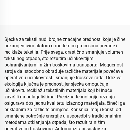
Sjecka za tekstil nudi brojne značajne prednosti koje je čine
nezamjenjivim alatom u modernim procesima prerade i
reciklaže tekstila. Prije svega, drastično smanjuje volumen
tekstilnog otpada, što rezultira učinkovitijim
pohranjivanjem i nižim troškovima transporta. Mogućnost
stroja da istodobno obrađuje različite materijale povećava
operativnu učinkovitost i smanjuje troškove rada. Održiva
ekologija ključna je prednost, jer sjecka omogućuje
učinkovitu reciklažu tekstilnih materijala koji bi inače
završili na odlagalištima. Precizna tehnologija rezanja
osigurava dosljednu kvalitetu izlaznog materijala, čineći ga
prikladnim za različite primjene. Korisnici imaju koristi od
smanjene potrošnje energije u usporedbi s tradicionalnim
metodama otklanjanja otpada, što rezultira nižim
operativnim troškovima. Automatizirani sustav za