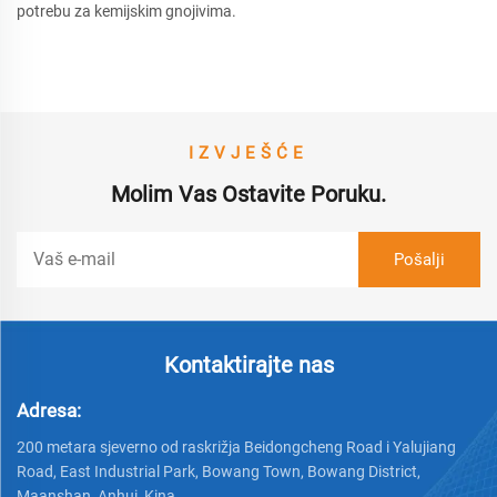
potrebu za kemijskim gnojivima.
IZVJEŠĆE
Molim Vas Ostavite Poruku.
Kontaktirajte nas
Adresa:
200 metara sjeverno od raskrižja Beidongcheng Road i Yalujiang
Road, East Industrial Park, Bowang Town, Bowang District,
Maanshan, Anhui, Kina