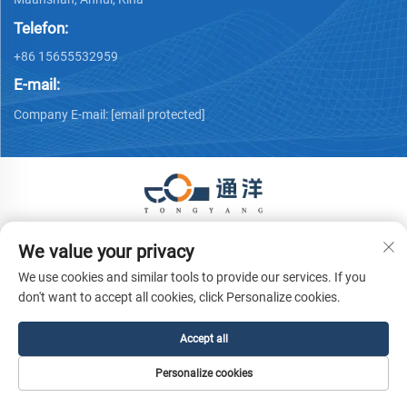
Telefon:
+86 15655532959
E-mail:
Company E-mail:
[email protected]
Autorska prava © 2026 Ma 'anshan Tongyang Machinery
We value your privacy
Equipment Co., Ltd. Sva prava pridržana.
Politika privatnosti
We use cookies and similar tools to provide our services. If you
don't want to accept all cookies, click Personalize cookies.
Accept all
Personalize cookies