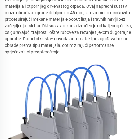
materijala i otpornijeg drvenastog otpada. Ovaj napredni sustav
može obrađivati grane debljine do 45 mm, istovremeno učinkovito
procesuirajući mekane materijale poput listja i travnih mrvlji bez
začepljenja. Mehanički sustav rezanja izrađen je od kaljenog čelika,
osiguravajući trajnost i oštre rubove za rezanje tijekom dugotrajne
uporabe. Pametni sustav dovoda automatski prilagođava brzinu
obrade prema tipu materijala, optimizirajući performanse i
sprječavajući preopterećenje.