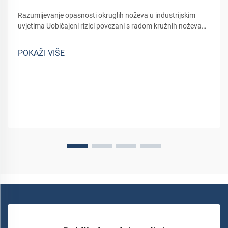
Razumijevanje opasnosti okruglih noževa u industrijskim
uvjetima Uobičajeni rizici povezani s radom kružnih noževa
Opasnosti okruglih noževa u industrijskoj upotrebi O krugli
noževi u industrijskoj upotrebi mogu predstavljati određene
POKAŽI VIŠE
opasnosti s najčešćim...