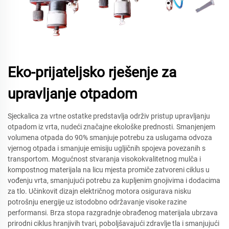
Eko-prijateljsko rješenje za
upravljanje otpadom
Sjeckalica za vrtne ostatke predstavlja održiv pristup upravljanju
otpadom iz vrta, nudeći značajne ekološke prednosti. Smanjenjem
volumena otpada do 90% smanjuje potrebu za uslugama odvoza
vjernog otpada i smanjuje emisiju ugljičnih spojeva povezanih s
transportom. Mogućnost stvaranja visokokvalitetnog mulča i
kompostnog materijala na licu mjesta promiče zatvoreni ciklus u
vođenju vrta, smanjujući potrebu za kupljenim gnojivima i dodacima
za tlo. Učinkovit dizajn električnog motora osigurava nisku
potrošnju energije uz istodobno održavanje visoke razine
performansi. Brza stopa razgradnje obrađenog materijala ubrzava
prirodni ciklus hranjivih tvari, poboljšavajući zdravlje tla i smanjujući