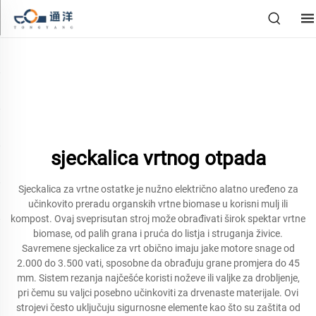
sjeckalica vrtnog otpada
Sjeckalica za vrtne ostatke je nužno električno alatno uređeno za
učinkovito preradu organskih vrtne biomase u korisni mulj ili
kompost. Ovaj sveprisutan stroj može obrađivati širok spektar vrtne
biomase, od palih grana i pruća do listja i struganja živice.
Savremene sjeckalice za vrt obično imaju jake motore snage od
2.000 do 3.500 vati, sposobne da obrađuju grane promjera do 45
mm. Sistem rezanja najčešće koristi noževe ili valjke za drobljenje,
pri čemu su valjci posebno učinkoviti za drvenaste materijale. Ovi
strojevi često uključuju sigurnosne elemente kao što su zaštita od