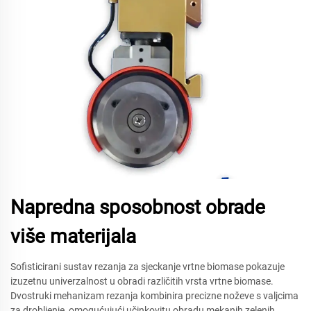
Napredna sposobnost obrade
više materijala
Sofisticirani sustav rezanja za sjeckanje vrtne biomase pokazuje
izuzetnu univerzalnost u obradi različitih vrsta vrtne biomase.
Dvostruki mehanizam rezanja kombinira precizne noževe s valjcima
za drobljenje, omogućujući učinkovitu obradu mekanih zelenih