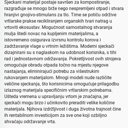
Sjeckani materijal postaje savršen za kompostiranje,
razgrađuje se mnogo brže nego nespremljeni otpad i stvara
hranjivi gnojivo-stimulans za tlo. Time se potiču održive
vrtlarske prakse recikliranjem organskih tvari natrag u
vrtoviti ekosustav. Mogućnost samostalnog stvaranja
mulja štedi novac na kupljenim materijalima, a
istovremeno osigurava izvrsnu kontrolu korova i
zadržavanje vlage u vrtnim ležištima. Moderni sjeckači
dizajnirani su s naglaskom na udobnost korisnika, s tihi
rad i jednostavnom održavanja. Pokretljivost ovih strojeva
omogućuje obradu otpada točno na mjestu njegove
nastajanja, eliminirajući potrebu za višestrukim
rukovanjem materijalom. Mnogi modeli nude različite
veličine sjeckanja, što korisnicima omogućuje prilagodbu
izlaznog materijala specifičnim vrtlarskim potrebama.
Ušteda vremena u upravljanju vrtom je značajna, jer
sjeckači mogu brzo i učinkovito preraditi velike količine
materijala. Njihova izdržljivost i duga životna trajnost čine
ih rentabilnom investicijom za sve one koji ozbiljno
shvaćaju održavanje vrta.