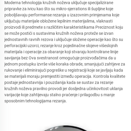
Moderna tehnologija kružnih noževa uključuje specijalizirane
pripravke za ivicu kao što su mikro-sjerrations ili šupljine koje
poboljšavaju performanse rezanja u izazovnim primjenama koje
uključuju materijale obložene lepilnim materijalima, vlaknasti
proizvodi ili predmete s različitim karakteristikama Preciznost koju
se može postići s sustavima kružnih noževa proteže se izvan
jednostavnih ravnih rezova i uključuje složene operacije kao što su
perforacijski uzorci, rezanje kroz pojedinačne slojeve višeslojnih
materijala i operacije za obaranje koji stvaraju kontrolirane linije
savijanja bez Ova svestranost omogućuje proizvođačima da u
jednom postupku izvrše više koraka obrade, smanjujući zahtjeve za
rukovanje i eliminirajući pogreške u registraciji koje se javljaju kada
se materijali moraju premjestiti između operacija. Kontrola kvalitete
postaje jednostavnija i pouzdanija kada se sustav za rezanje
kružnih noževa pravilno provodi jer dosljedna učinkovitost uklanja
varijacije koje zahtijevaju stalno praćenje i prilagodbu s manje
sposobnim tehnologijama rezanja.