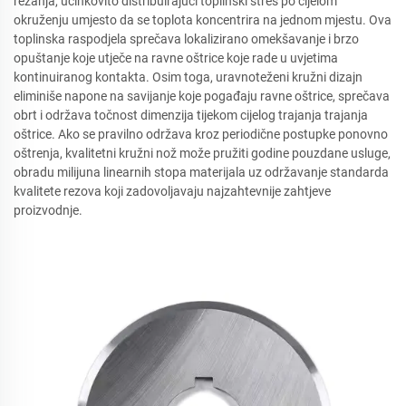
rezanja, učinkovito distribuirajući toplinski stres po cijelom
okruženju umjesto da se toplota koncentrira na jednom mjestu. Ova
toplinska raspodjela sprečava lokalizirano omekšavanje i brzo
opuštanje koje utječe na ravne oštrice koje rade u uvjetima
kontinuiranog kontakta. Osim toga, uravnoteženi kružni dizajn
eliminiše napone na savijanje koje pogađaju ravne oštrice, sprečava
obrt i održava točnost dimenzija tijekom cijelog trajanja trajanja
oštrice. Ako se pravilno održava kroz periodične postupke ponovno
oštrenja, kvalitetni kružni nož može pružiti godine pouzdane usluge,
obradu milijuna linearnih stopa materijala uz održavanje standarda
kvalitete rezova koji zadovoljavaju najzahtevnije zahtjeve
proizvodnje.