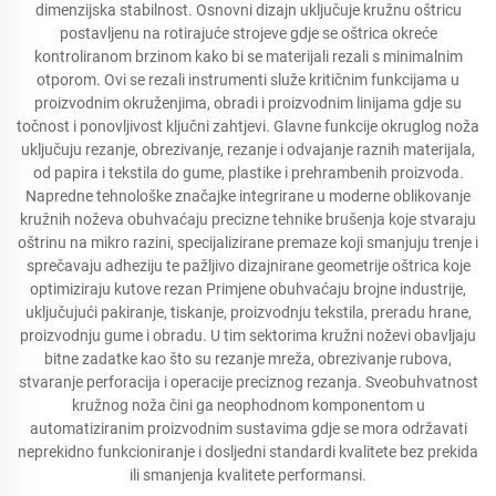
dimenzijska stabilnost. Osnovni dizajn uključuje kružnu oštricu
postavljenu na rotirajuće strojeve gdje se oštrica okreće
kontroliranom brzinom kako bi se materijali rezali s minimalnim
otporom. Ovi se rezali instrumenti služe kritičnim funkcijama u
proizvodnim okruženjima, obradi i proizvodnim linijama gdje su
točnost i ponovljivost ključni zahtjevi. Glavne funkcije okruglog noža
uključuju rezanje, obrezivanje, rezanje i odvajanje raznih materijala,
od papira i tekstila do gume, plastike i prehrambenih proizvoda.
Napredne tehnološke značajke integrirane u moderne oblikovanje
kružnih noževa obuhvaćaju precizne tehnike brušenja koje stvaraju
oštrinu na mikro razini, specijalizirane premaze koji smanjuju trenje i
sprečavaju adheziju te pažljivo dizajnirane geometrije oštrica koje
optimiziraju kutove rezan Primjene obuhvaćaju brojne industrije,
uključujući pakiranje, tiskanje, proizvodnju tekstila, preradu hrane,
proizvodnju gume i obradu. U tim sektorima kružni noževi obavljaju
bitne zadatke kao što su rezanje mreža, obrezivanje rubova,
stvaranje perforacija i operacije preciznog rezanja. Sveobuhvatnost
kružnog noža čini ga neophodnom komponentom u
automatiziranim proizvodnim sustavima gdje se mora održavati
neprekidno funkcioniranje i dosljedni standardi kvalitete bez prekida
ili smanjenja kvalitete performansi.