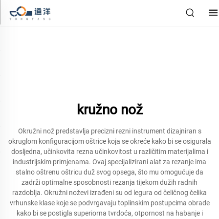
kružno nož
Okružni nož predstavlja precizni rezni instrument dizajniran s
okruglom konfiguracijom oštrice koja se okreće kako bi se osigurala
dosljedna, učinkovita rezna učinkovitost u različitim materijalima i
industrijskim primjenama. Ovaj specijalizirani alat za rezanje ima
stalno oštrenu oštricu duž svog opsega, što mu omogućuje da
zadrži optimalne sposobnosti rezanja tijekom dužih radnih
razdoblja. Okružni noževi izrađeni su od legura od čeličnog čelika
vrhunske klase koje se podvrgavaju toplinskim postupcima obrade
kako bi se postigla superiorna tvrdoća, otpornost na habanje i