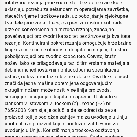
rotativnog rezanja proizvodi čiste i bezbrojne ivice koje
uklanjaju potrebu za sekundarnim operacijama završetka,
štedeći vrijeme i troškove rada, uz poboljšanje cjelokupne
kvalitete proizvoda. Treće, ovi precizni instrumenti rade
brže od konvencionalnih metoda rezanja, značajno
povećavajući proizvodni kapacitet bez žrtvovanja kvalitete
rezanja. Kontinuirani pokret rezanja omogućuje brže brzine
linije i veće količine obrade materijala po smjeni, direktno
poboljšavajući proizvodne kapacitete. Četvrto, kružni
noževi lako se prilagođavaju različitim vrstama materijala i
debljinama jednostavnim prilagodbama specifikacija
oštrice, uglova montaže i brzine rotacije. Ova fleksibilnost
znači da jedna mašina opremljena odgovarajućim
okruglim nožem može nositi više linija proizvoda,
smanjujući ulaganja u kapitalnu opremu. U skladu s
člankom 2. stavkom 2. točkom (a) Uredbe (EZ) br.
765/2008 Komisija je odlučila da se odredi da se za
proizvod koji je podložan zahtjevima za uvođenje u Uniju
upotrebljava proizvod koji je podložan zahtjevima za
uvođenje u Uniju. Koristiš manje troškova održavanja i