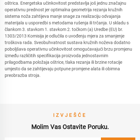
oštrica. Energetska učinkovitost predstavlja još jednu značajnu
operativnu prednost jer optimalna geometrija rezanja kružnih
sistema noža zahtijeva manje snage za realizaciju odvajanja
materijala u usporedbi s metodama rušenja ili trčanja. U skladu s
člankom 3. stavkom 1. stavkom 2. točkom (a) Uredbe (EU) br.
1303/2013 Komisija je odlučila o uvođenju mjera za smanjenje
troškova rada. Sveobuhvatnost sustava kružnih noževa dodatno
poboljšava operativnu učinkovitost omogućavajući brzu promjenu
između različitih specifikacija proizvoda jednostavnim
prilagodbama položaja oštrice, tlaka rezanja ili brzine rotacije
umjesto da se zahtijevaju potpune promjene alata ili obimna
preobrazba stroja.
IZVJEŠĆE
Molim Vas Ostavite Poruku.