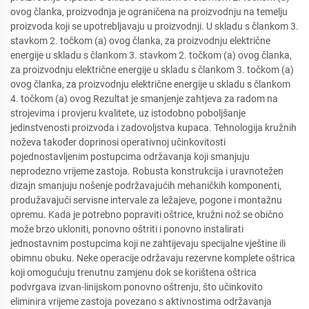
ovog članka, proizvodnja je ograničena na proizvodnju na temelju
proizvoda koji se upotrebljavaju u proizvodnji. U skladu s člankom 3.
stavkom 2. točkom (a) ovog članka, za proizvodnju električne
energije u skladu s člankom 3. stavkom 2. točkom (a) ovog članka,
za proizvodnju električne energije u skladu s člankom 3. točkom (a)
ovog članka, za proizvodnju električne energije u skladu s člankom
4. točkom (a) ovog Rezultat je smanjenje zahtjeva za radom na
strojevima i provjeru kvalitete, uz istodobno poboljšanje
jedinstvenosti proizvoda i zadovoljstva kupaca. Tehnologija kružnih
noževa također doprinosi operativnoj učinkovitosti
pojednostavljenim postupcima održavanja koji smanjuju
neprodezno vrijeme zastoja. Robusta konstrukcija i uravnotežen
dizajn smanjuju nošenje podržavajućih mehaničkih komponenti,
produžavajući servisne intervale za ležajeve, pogone i montažnu
opremu. Kada je potrebno popraviti oštrice, kružni nož se obično
može brzo ukloniti, ponovno oštriti i ponovno instalirati
jednostavnim postupcima koji ne zahtijevaju specijalne vještine ili
obimnu obuku. Neke operacije održavaju rezervne komplete oštrica
koji omogućuju trenutnu zamjenu dok se korištena oštrica
podvrgava izvan-linijskom ponovno oštrenju, što učinkovito
eliminira vrijeme zastoja povezano s aktivnostima održavanja