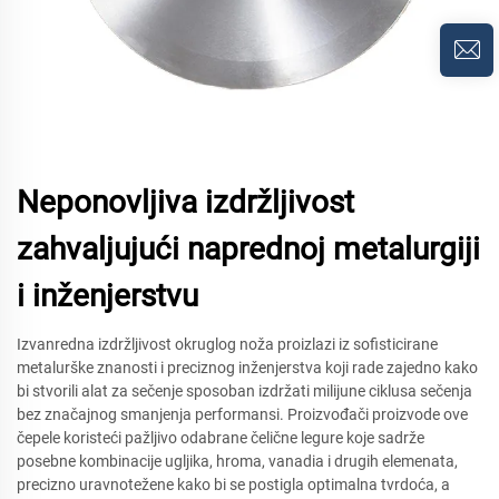
Neponovljiva izdržljivost
zahvaljujući naprednoj metalurgiji
i inženjerstvu
Izvanredna izdržljivost okruglog noža proizlazi iz sofisticirane
metalurške znanosti i preciznog inženjerstva koji rade zajedno kako
bi stvorili alat za sečenje sposoban izdržati milijune ciklusa sečenja
bez značajnog smanjenja performansi. Proizvođači proizvode ove
čepele koristeći pažljivo odabrane čelične legure koje sadrže
posebne kombinacije ugljika, hroma, vanadia i drugih elemenata,
precizno uravnotežene kako bi se postigla optimalna tvrdoća, a