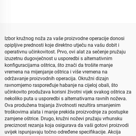
Izbor kružnog noža za vaše proizvodne operacije donosi
opipljive prednosti koje direktno utječu na vašu dobit i
operativnu učinkovitost. Prvo, ovi alat za sečenje pružaju
izuzetnu dugovječnost u usporedbi s alternativnim
konfiguracijama oštrica, što znači da trošite manje
vremena na mijenjanje oštrica i više vremena na
održavanje proizvodnih operacija. Okružni dizajn
ravnomjerno raspoređuje habanje na cijeloj obali, što
učinkovito produžava korisni životni vijek svakog oštrica za
nekoliko puta u usporedbi s alternativama ravnih noževa.
Ova produžena trajanja životnosti rezultira smanjenim
troškovima alata i manje prekida proizvodnje za postupke
zamjene oštrice. Drugo, kružni noževi pružaju vrhunsku
preciznost rezanja koja osigurava da vaši gotovi proizvodi
uvijek ispunjavaju točno određene specifikacije. Akcija