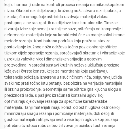
koji u harmoniji rade na kontroli procesa rezanja na mikroskopskom
nivou. Okretni rezni djelovanje kružnog noža stvara rezni pokret, a
ne udar, što omogućuje oštrici da razdvaja materijal vlakna
postupno, a ne rastrgati ih na dijelove kroz brutalne sile. Time se
stvaraju ivice koje nemaju razbijene suze, oštećenja od kompresije i
deformacije materijala koje su karakteristične za manje sofisticirane
metode rezanja. Kontinuirana podrška koju pruža sustav za
postavljanje kružnog noža održava točno pozicioniranje oštrice
tijekom cijele operacije rezanja, sprečavajući skretanje i vibracije koje
uzrokuju valovite ivice i dimenzijske varijacije u gotovim
proizvodima. Napredni sustavi kružnih noževa uključuju precizne
ležajeve i čvrste konstrukcije za montiranje koje zadržavaju
tolerancije položaja izmerene u tisućinčinom inča, osiguravajući da
svaki rez prati točno istu putanju bez obzira na varijacije materijala
ili brzinu proizvodnje. Geometrija same oštrice igra ključnu ulogu u
preciznosti rada, s pažljivo izračunati konzalni uglovi koji
optimiziraju djelovanje rezanja za specifične karakteristike
materijala. Tanji materijali imaju koristi od oštih uglova oštrice koji
minimiziraju snagu rezanja i pomicanje materijala, dok deblji ili
gustoći materijali zahtijevaju nešto više tupih uglova koji pružaju
potrebnu čvrstoću rubova bez žrtvovanja učinkovitosti rezanja.