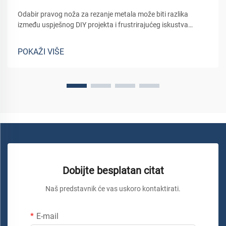
Odabir pravog noža za rezanje metala može biti razlika
između uspješnog DIY projekta i frustrirajućeg iskustva
punog loših rezova i oštećenih materijala. Bez obzira da li
radite na obnovi kuće, izradi prilagođenih metalnih
POKAŽI VIŠE
konstrukcija ili rješavanju...
Dobijte besplatan citat
Naš predstavnik će vas uskoro kontaktirati.
E-mail