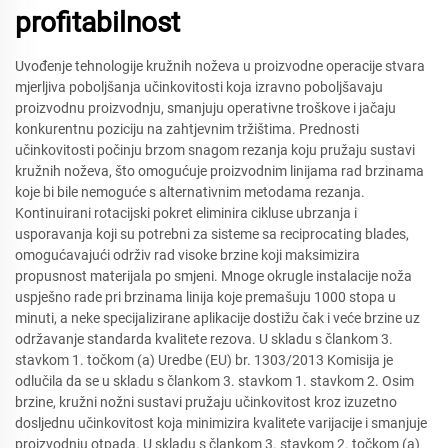
profitabilnost
Uvođenje tehnologije kružnih noževa u proizvodne operacije stvara
mjerljiva poboljšanja učinkovitosti koja izravno poboljšavaju
proizvodnu proizvodnju, smanjuju operativne troškove i jačaju
konkurentnu poziciju na zahtjevnim tržištima. Prednosti
učinkovitosti počinju brzom snagom rezanja koju pružaju sustavi
kružnih noževa, što omogućuje proizvodnim linijama rad brzinama
koje bi bile nemoguće s alternativnim metodama rezanja.
Kontinuirani rotacijski pokret eliminira cikluse ubrzanja i
usporavanja koji su potrebni za sisteme sa reciprocating blades,
omogućavajući održiv rad visoke brzine koji maksimizira
propusnost materijala po smjeni. Mnoge okrugle instalacije noža
uspješno rade pri brzinama linija koje premašuju 1000 stopa u
minuti, a neke specijalizirane aplikacije dostižu čak i veće brzine uz
održavanje standarda kvalitete rezova. U skladu s člankom 3.
stavkom 1. točkom (a) Uredbe (EU) br. 1303/2013 Komisija je
odlučila da se u skladu s člankom 3. stavkom 1. stavkom 2. Osim
brzine, kružni nožni sustavi pružaju učinkovitost kroz izuzetno
dosljednu učinkovitost koja minimizira kvalitete varijacije i smanjuje
proizvodnju otpada. U skladu s člankom 3. stavkom 2. točkom (a)