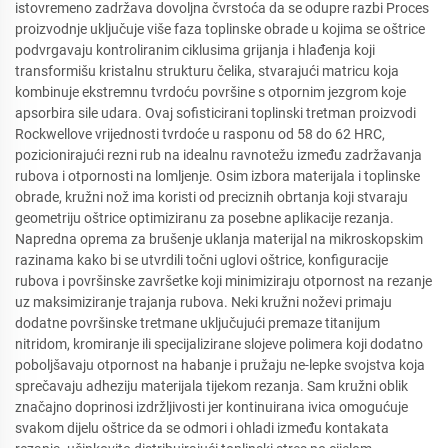
istovremeno zadržava dovoljna čvrstoća da se odupre razbi Proces
proizvodnje uključuje više faza toplinske obrade u kojima se oštrice
podvrgavaju kontroliranim ciklusima grijanja i hlađenja koji
transformišu kristalnu strukturu čelika, stvarajući matricu koja
kombinuje ekstremnu tvrdoću površine s otpornim jezgrom koje
apsorbira sile udara. Ovaj sofisticirani toplinski tretman proizvodi
Rockwellove vrijednosti tvrdoće u rasponu od 58 do 62 HRC,
pozicionirajući rezni rub na idealnu ravnotežu između zadržavanja
rubova i otpornosti na lomljenje. Osim izbora materijala i toplinske
obrade, kružni nož ima koristi od preciznih obrtanja koji stvaraju
geometriju oštrice optimiziranu za posebne aplikacije rezanja.
Napredna oprema za brušenje uklanja materijal na mikroskopskim
razinama kako bi se utvrdili točni uglovi oštrice, konfiguracije
rubova i površinske završetke koji minimiziraju otpornost na rezanje
uz maksimiziranje trajanja rubova. Neki kružni noževi primaju
dodatne površinske tretmane uključujući premaze titanijum
nitridom, kromiranje ili specijalizirane slojeve polimera koji dodatno
poboljšavaju otpornost na habanje i pružaju ne-lepke svojstva koja
sprečavaju adheziju materijala tijekom rezanja. Sam kružni oblik
značajno doprinosi izdržljivosti jer kontinuirana ivica omogućuje
svakom dijelu oštrice da se odmori i ohladi između kontakata