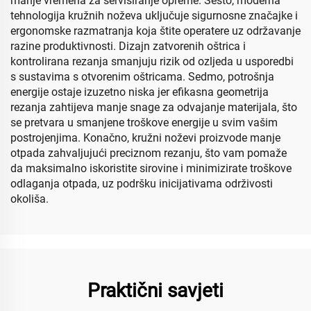
manje vremena za servisiranje opreme. Šesto, moderna
tehnologija kružnih noževa uključuje sigurnosne značajke i
ergonomske razmatranja koja štite operatere uz održavanje
razine produktivnosti. Dizajn zatvorenih oštrica i
kontrolirana rezanja smanjuju rizik od ozljeda u usporedbi
s sustavima s otvorenim oštricama. Sedmo, potrošnja
energije ostaje izuzetno niska jer efikasna geometrija
rezanja zahtijeva manje snage za odvajanje materijala, što
se pretvara u smanjene troškove energije u svim vašim
postrojenjima. Konačno, kružni noževi proizvode manje
otpada zahvaljujući preciznom rezanju, što vam pomaže
da maksimalno iskoristite sirovine i minimizirate troškove
odlaganja otpada, uz podršku inicijativama održivosti
okoliša.
Praktični savjeti