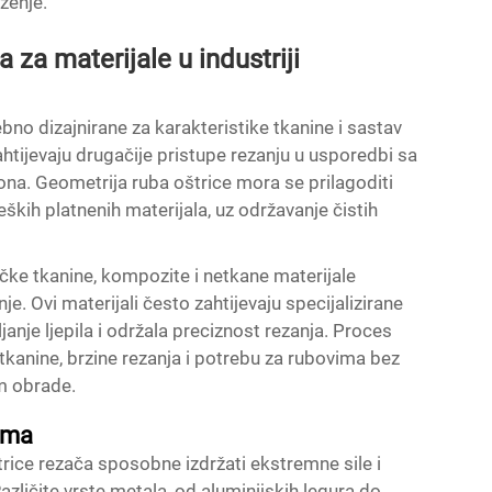
ženje.
 za materijale u industriji
bno dizajnirane za karakteristike tkanine i sastav
htijevaju drugačije pristupe rezanju u usporedbi sa
lona. Geometrija ruba oštrice mora se prilagoditi
eških platnenih materijala, uz održavanje čistih
ičke tkanine, kompozite i netkane materijale
e. Ovi materijali često zahtijevaju specijalizirane
janje ljepila i održala preciznost rezanja. Proces
tkanine, brzine rezanja i potrebu za rubovima bez
om obrade.
lima
trice rezača sposobne izdržati ekstremne sile i
azličite vrste metala, od aluminijskih legura do