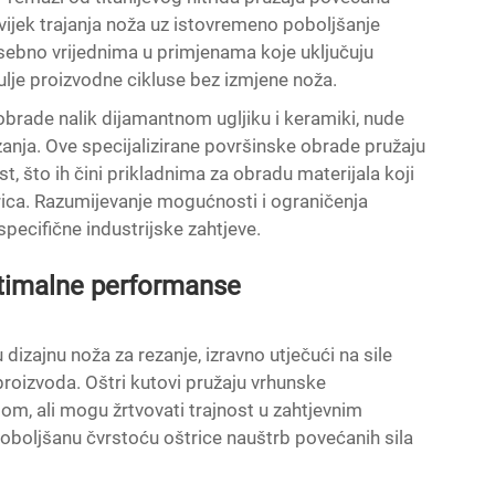
vijek trajanja noža uz istovremeno poboljšanje
osebno vrijednima u primjenama koje uključuju
u dulje proizvodne cikluse bez izmjene noža.
obrade nalik dijamantnom ugljiku i keramiki, nude
anja. Ove specijalizirane površinske obrade pružaju
, što ih čini prikladnima za obradu materijala koji
rica. Razumijevanje mogućnosti i ograničenja
pecifične industrijske zahtjeve.
ptimalne performanse
 dizajnu noža za rezanje, izravno utječući na sile
 proizvoda. Oštri kutovi pružaju vrhunske
om, ali mogu žrtvovati trajnost u zahtjevnim
oboljšanu čvrstoću oštrice nauštrb povećanih sila