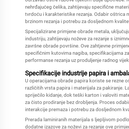
nehrđajućeg čelika, zahtijevaju specifične materi
tvrdoću i karakteristike rezanja. Odabir oštrica m
brzinom rezanja i potrebu za dosljednom kvalit
Specijalizirane primjene obrade metala, uključuj
industriju, zahtijevaju noževe za rezanje s iz
završne obrade površine. Ove zahtjevne primjene
specifičnim kutovima nagiba, specifikacijama z
performanse rezanja uz produljenje radnog vijek
Specifikacije industrije papira i amba
U operacijama obrade papira koriste se rezne oš
različitih vrsta papira i materijala za pakiranje. 
spriječilo kidanje, dok teški karton i valoviti ma
za čisto prodiranje bez drobljenja. Proces odabi
interakcije premaza i potrebu za dosljednom kval
Prerada laminiranih materijala s ljepljivom po
dodatne izazove za
noževi za rezanje
ove primje