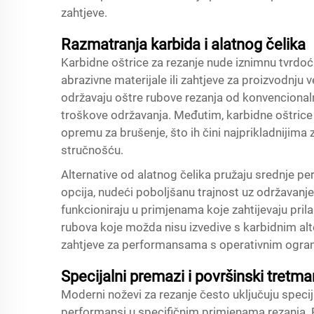
zahtjeve.
Razmatranja karbida i alatnog čelika
Karbidne oštrice za rezanje nude iznimnu tvrdoć
abrazivne materijale ili zahtjeve za proizvodnju ve
održavaju oštre rubove rezanja od konvencionaln
troškove održavanja. Međutim, karbidne oštrice za
opremu za brušenje, što ih čini najprikladnijima
stručnošću.
Alternative od alatnog čelika pružaju srednje p
opcija, nudeći poboljšanu trajnost uz održavanj
funkcioniraju u primjenama koje zahtijevaju pril
rubova koje možda nisu izvedive s karbidnim al
zahtjeve za performansama s operativnim ogra
Specijalni premazi i površinski tretma
Moderni noževi za rezanje često uključuju specij
performansi u specifičnim primjenama rezanja. P