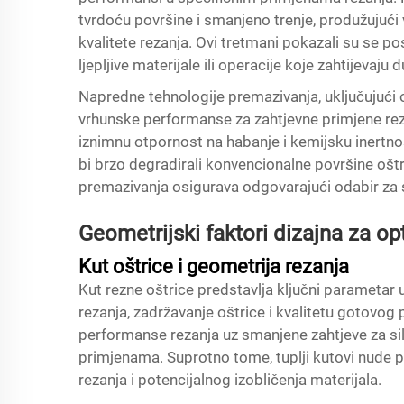
tvrdoću površine i smanjeno trenje, produžujući 
kvalitete rezanja. Ovi tretmani pokazali su se p
ljepljive materijale ili operacije koje zahtijevaj
Napredne tehnologije premazivanja, uključujući 
vrhunske performanse za zahtjevne primjene rez
iznimnu otpornost na habanje i kemijsku inertnost
bi brzo degradirali konvencionalne površine ošt
premazivanja osigurava odgovarajući odabir za s
Geometrijski faktori dizajna za o
Kut oštrice i geometrija rezanja
Kut rezne oštrice predstavlja ključni parametar u
rezanja, zadržavanje oštrice i kvalitetu gotovog
performanse rezanja uz smanjene zahtjeve za sil
primjenama. Suprotno tome, tuplji kutovi nude p
rezanja i potencijalnog izobličenja materijala.