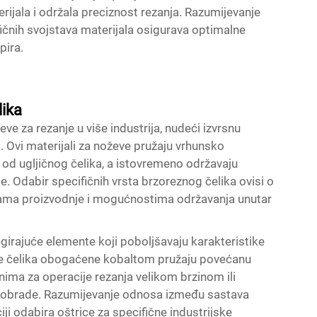
erijala i održala preciznost rezanja. Razumijevanje
ifičnih svojstava materijala osigurava optimalne
pira.
lika
eve za rezanje u više industrija, nudeći izvrsnu
i. Ovi materijali za noževe pružaju vrhunsko
 od ugljičnog čelika, a istovremeno održavaju
e. Odabir specifičnih vrsta brzoreznog čelika ovisi o
nama proizvodnje i mogućnostima održavanja unutar
girajuće elemente koji poboljšavaju karakteristike
ste čelika obogaćene kobaltom pružaju povećanu
adnima za operacije rezanja velikom brzinom ili
om obrade. Razumijevanje odnosa između sastava
ji odabira oštrice za specifične industrijske