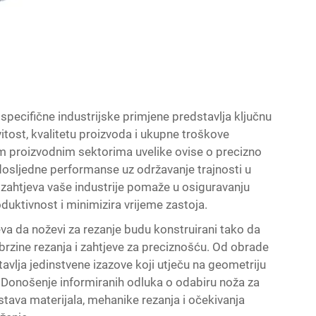
specifične industrijske primjene predstavlja ključnu
itost, kvalitetu proizvoda i ukupne troškove
vim proizvodnim sektorima uvelike ovise o precizno
dosljedne performanse uz održavanje trajnosti u
 zahtjeva vaše industrije pomaže u osiguravanju
uktivnost i minimizira vrijeme zastoja.
va da noževi za rezanje budu konstruirani tako da
, brzine rezanja i zahtjeve za preciznošću. Od obrade
tavlja jedinstvene izazove koji utječu na geometriju
. Donošenje informiranih odluka o odabiru noža za
tava materijala, mehanike rezanja i očekivanja