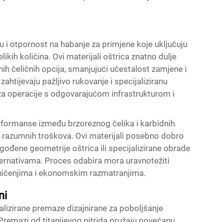
u i otpornost na habanje za primjene koje uključuju
likih količina. Ovi materijali oštrica znatno dulje
ih čeličnih opcija, smanjujući učestalost zamjene i
htijevaju pažljivo rukovanje i specijaliziranu
 za operacije s odgovarajućom infrastrukturom i
erformanse između brzoreznog čelika i karbidnih
e razumnih troškova. Ovi materijali posebno dobro
agođene geometrije oštrica ili specijalizirane obrade
ternativama. Proces odabira mora uravnotežiti
ničenjima i ekonomskim razmatranjima.
ni
alizirane premaze dizajnirane za poboljšanje
remazi od titanijevog nitrida pružaju povećanu