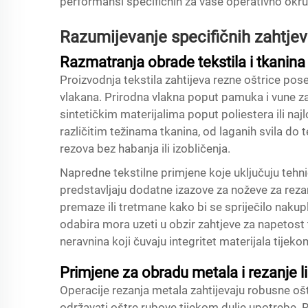
performansi specifičnih za vaše operativno okru
Razumijevanje specifičnih zahtjeva
Razmatranja obrade tekstila i tkanina
Proizvodnja tekstila zahtijeva rezne oštrice pose
vlakana. Prirodna vlakna poput pamuka i vune za
sintetičkim materijalima poput poliestera ili naj
različitim težinama tkanina, od laganih svila do t
rezova bez habanja ili izobličenja.
Napredne tekstilne primjene koje uključuju tehn
predstavljaju dodatne izazove za noževe za rezanj
premaze ili tretmane kako bi se spriječilo nakupl
odabira mora uzeti u obzir zahtjeve za napetost 
neravnina koji čuvaju integritet materijala tijek
Primjene za obradu metala i rezanje 
Operacije rezanja metala zahtijevaju robusne oš
održavati oštre rubove tijekom dulje upotrebe. R