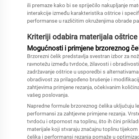
ili premaze kako bi se spriječilo nakupljanje mat
interakcije između karakteristika oštrice i spec
performanse u različitim okruženjima obrade pa
Kriteriji odabira materijala oštrice
Mogućnosti i primjene brzoreznog če
Brzorezni čelik predstavlja svestran izbor za nož
ravnotežu između tvrdoće, žilavosti i obradivost
zadržavanje oštrice u usporedbi s alternativama
obradivost za prilagođeno brušenje i modifikacij
zahtjevima primjene rezanja, očekivanim količi
vašeg poslovanja.
Napredne formule brzoreznog čelika uključuju le
performansi za zahtjevne primjene rezanja. Vr
tvrdoću i otpornost na toplinu, što ih čini prikl
materijale koji stvaraju značajnu toplinu tijek
čelika i performansi rezanja pomaže u optimizaci