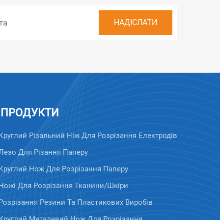
ПРОДУКТИ
Круглий Різальний Ніж Для Розрізання Електродів
Лезо Для Різання Паперу
Круглий Нож Для Розрізання Паперу
Ножі Для Розрізання Тканини/шкіри
Розрізання Резини Та Пластикових Виробів
Круглий Металевий Нож Для Розрізання