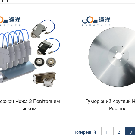
ержач Ножа З Повітряним
Гуморізний Круглий 
Тиском
Різання
Попередній
1
2
3