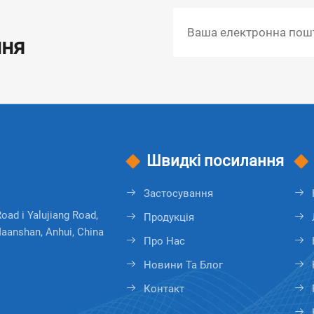
ння
Швидкі посилання
Застосування
ad і Yalujiang Road,
Продукція
Maanshan, Anhui, China
Про Нас
Новини Та Блог
Контакт