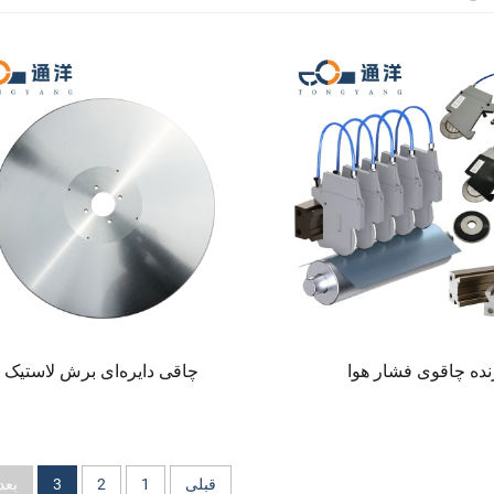
نده چاقوی فشار هوا
چاقی دایره‌ای برش لاستیک
قبلی
1
2
3
بعد