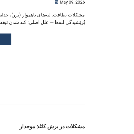
May 09, 2026
مشکلات نظافت: لبه‌های ناهموار (برر)، جدای
پُرپَشیدگی لبه‌ها — علل اصلی: کند شدن تیغه،
برش، عدم تطابق بین سرعت تیغه و سرعت تغ
بیش از حد بین تیغه بالایی و پایینی، رطوبت بیش
پایین...
مشکلات در برش کاغذ موجدار