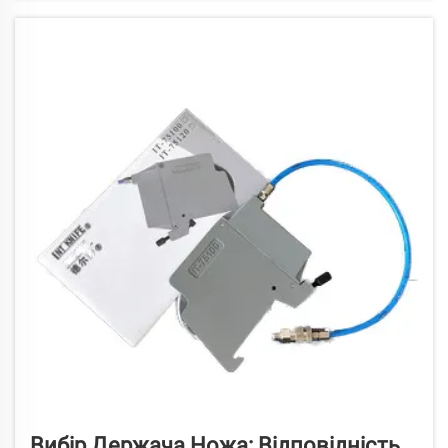
Вибір Держача Ножа: Відповідність