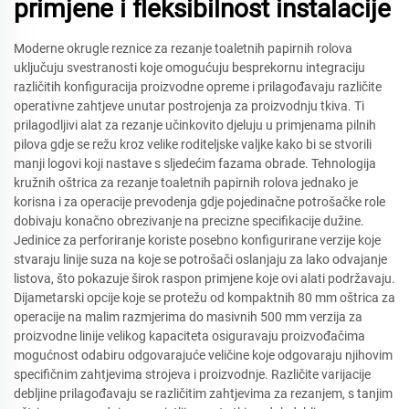
primjene i fleksibilnost instalacije
Moderne okrugle reznice za rezanje toaletnih papirnih rolova
uključuju svestranosti koje omogućuju besprekornu integraciju
različitih konfiguracija proizvodne opreme i prilagođavaju različite
operativne zahtjeve unutar postrojenja za proizvodnju tkiva. Ti
prilagodljivi alat za rezanje učinkovito djeluju u primjenama pilnih
pilova gdje se režu kroz velike roditeljske valjke kako bi se stvorili
manji logovi koji nastave s sljedećim fazama obrade. Tehnologija
kružnih oštrica za rezanje toaletnih papirnih rolova jednako je
korisna i za operacije prevodenja gdje pojedinačne potrošačke role
dobivaju konačno obrezivanje na precizne specifikacije dužine.
Jedinice za perforiranje koriste posebno konfigurirane verzije koje
stvaraju linije suza na koje se potrošači oslanjaju za lako odvajanje
listova, što pokazuje širok raspon primjene koje ovi alati podržavaju.
Dijametarski opcije koje se protežu od kompaktnih 80 mm oštrica za
operacije na malim razmjerima do masivnih 500 mm verzija za
proizvodne linije velikog kapaciteta osiguravaju proizvođačima
mogućnost odabiru odgovarajuće veličine koje odgovaraju njihovim
specifičnim zahtjevima strojeva i proizvodnje. Različite varijacije
debljine prilagođavaju se različitim zahtjevima za rezanjem, s tanjim