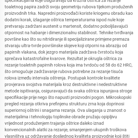
specifikacijama koje osiguravaju da kružna oštrica za rezanje
toaletnog papira zadrži svoju geometriju rubova tijekom produženih
proizvodnih trka. Napredni proizvođači koriste kriogenu obradu kao
dodatni korak, izlaganje oštrica temperaturama ispod nule koje
pretvaraju zadržani austenit u martensit, dodatno poboljšavajući
otpornost na habanje i dimenzionalnu stabilnost. Tehnike tvrđivanja
površine kao što su nitridiranje ili specijalizirane primjene premaza
stvaraju ultra-tvrde površinske slojeve koji otporni na abraziju od
papirnih vlakana, dok jezgro materijala zadržava čvrstoću koja
sprečava katastrofalne kvarove. Rezultat je okrugla oštrica za
rezanje toaletnih papirnih rolova koja ima tvrdoću od 58 do 62 HRC,
što omogućuje zadržavanje rubova potrebne za rezanje tisuća
rolova između intervala oštrenja. Postupak kontrole kvalitete
provjerava svojstva materijala kroz destruktivne i nedestruktivne
metode ispitivanja, osiguravajući da svaka oštrica ispunjava stroge
specifikacije prije nego što napusti proizvodni pogon. Mikroskopski
pregled rezanja otkriva prefinjenu strukturu zrna koja doprinosi
superiornoj oštrini i snagama rezanja. Ova ulaganja u znanost o
materijalima i tehnologiju toplinske obrade pružaju opipljivu
vrijednost produženjem trajanja oštrice daleko iznad
konvencionalnih alatki za rezanje, smanjenjem ukupnih troškova
vlasništva uz održavanje dosljednog kvaliteta proizvodnje koji štiti