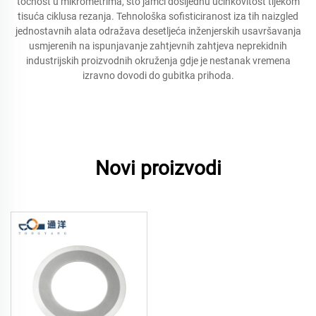
točnost u mikrometrima, što jamči dosljednu učinkovitost tijekom
tisuća ciklusa rezanja. Tehnološka sofisticiranost iza tih naizgled
jednostavnih alata odražava desetljeća inženjerskih usavršavanja
usmjerenih na ispunjavanje zahtjevnih zahtjeva neprekidnih
industrijskih proizvodnih okruženja gdje je nestanak vremena
izravno dovodi do gubitka prihoda.
Novi proizvodi