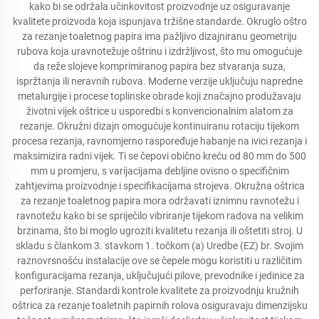
kako bi se održala učinkovitost proizvodnje uz osiguravanje
kvalitete proizvoda koja ispunjava tržišne standarde. Okruglo oštro
za rezanje toaletnog papira ima pažljivo dizajniranu geometriju
rubova koja uravnotežuje oštrinu i izdržljivost, što mu omogućuje
da reže slojeve komprimiranog papira bez stvaranja suza,
ispržtanja ili neravnih rubova. Moderne verzije uključuju napredne
metalurgije i procese toplinske obrade koji značajno produžavaju
životni vijek oštrice u usporedbi s konvencionalnim alatom za
rezanje. Okružni dizajn omogućuje kontinuiranu rotaciju tijekom
procesa rezanja, ravnomjerno raspoređuje habanje na ivici rezanja i
maksimizira radni vijek. Ti se čepovi obično kreću od 80 mm do 500
mm u promjeru, s varijacijama debljine ovisno o specifičnim
zahtjevima proizvodnje i specifikacijama strojeva. Okružna oštrica
za rezanje toaletnog papira mora održavati iznimnu ravnotežu i
ravnotežu kako bi se spriječilo vibriranje tijekom radova na velikim
brzinama, što bi moglo ugroziti kvalitetu rezanja ili oštetiti stroj. U
skladu s člankom 3. stavkom 1. točkom (a) Uredbe (EZ) br. Svojim
raznovrsnošću instalacije ove se čepele mogu koristiti u različitim
konfiguracijama rezanja, uključujući pilove, prevodnike i jedinice za
perforiranje. Standardi kontrole kvalitete za proizvodnju kružnih
oštrica za rezanje toaletnih papirnih rolova osiguravaju dimenzijsku