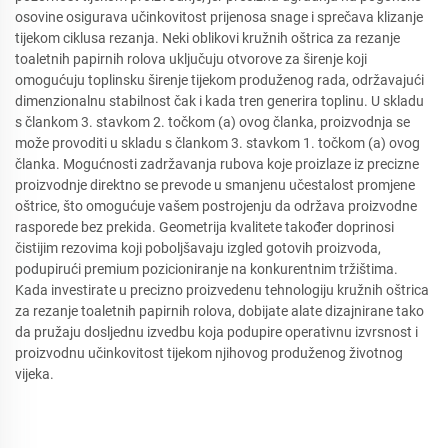
osovine osigurava učinkovitost prijenosa snage i sprečava klizanje
tijekom ciklusa rezanja. Neki oblikovi kružnih oštrica za rezanje
toaletnih papirnih rolova uključuju otvorove za širenje koji
omogućuju toplinsku širenje tijekom produženog rada, održavajući
dimenzionalnu stabilnost čak i kada tren generira toplinu. U skladu
s člankom 3. stavkom 2. točkom (a) ovog članka, proizvodnja se
može provoditi u skladu s člankom 3. stavkom 1. točkom (a) ovog
članka. Mogućnosti zadržavanja rubova koje proizlaze iz precizne
proizvodnje direktno se prevode u smanjenu učestalost promjene
oštrice, što omogućuje vašem postrojenju da održava proizvodne
rasporede bez prekida. Geometrija kvalitete također doprinosi
čistijim rezovima koji poboljšavaju izgled gotovih proizvoda,
podupirući premium pozicioniranje na konkurentnim tržištima.
Kada investirate u precizno proizvedenu tehnologiju kružnih oštrica
za rezanje toaletnih papirnih rolova, dobijate alate dizajnirane tako
da pružaju dosljednu izvedbu koja podupire operativnu izvrsnost i
proizvodnu učinkovitost tijekom njihovog produženog životnog
vijeka.