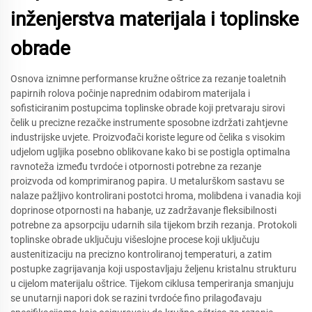
inženjerstva materijala i toplinske
obrade
Osnova iznimne performanse kružne oštrice za rezanje toaletnih
papirnih rolova počinje naprednim odabirom materijala i
sofisticiranim postupcima toplinske obrade koji pretvaraju sirovi
čelik u precizne rezačke instrumente sposobne izdržati zahtjevne
industrijske uvjete. Proizvođači koriste legure od čelika s visokim
udjelom ugljika posebno oblikovane kako bi se postigla optimalna
ravnoteža između tvrdoće i otpornosti potrebne za rezanje
proizvoda od komprimiranog papira. U metalurškom sastavu se
nalaze pažljivo kontrolirani postotci hroma, molibdena i vanadia koji
doprinose otpornosti na habanje, uz zadržavanje fleksibilnosti
potrebne za apsorpciju udarnih sila tijekom brzih rezanja. Protokoli
toplinske obrade uključuju višeslojne procese koji uključuju
austenitizaciju na precizno kontroliranoj temperaturi, a zatim
postupke zagrijavanja koji uspostavljaju željenu kristalnu strukturu
u cijelom materijalu oštrice. Tijekom ciklusa temperiranja smanjuju
se unutarnji napori dok se razini tvrdoće fino prilagođavaju