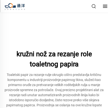
kružni nož za rezanje role
toaletnog papira
Toaletski papir za rezanje rulje okruglo oštro predstavlja kritičnu
komponentu u industriji proizvodnje papirnog tkiva, služeći kao
primarno oruđe za pretvaranje velikih roditeljskih rulja u manje
proizvode spremne za potrošače. Ovaj precizno projektirani alat za
rezanje radi unutar automatiziranih proizvodnih linija kako bi
istodobno isporučio dosljedne, čiste rezove preko više slojeva
papirnatog papirca. Proizvodnja se oslanja na ove kružne lopate