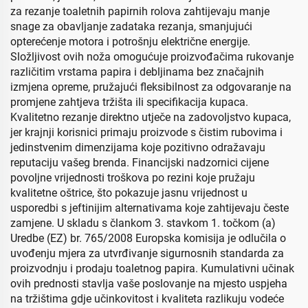
za rezanje toaletnih papirnih rolova zahtijevaju manje
snage za obavljanje zadataka rezanja, smanjujući
opterećenje motora i potrošnju električne energije.
Složljivost ovih noža omogućuje proizvođačima rukovanje
različitim vrstama papira i debljinama bez značajnih
izmjena opreme, pružajući fleksibilnost za odgovaranje na
promjene zahtjeva tržišta ili specifikacija kupaca.
Kvalitetno rezanje direktno utječe na zadovoljstvo kupaca,
jer krajnji korisnici primaju proizvode s čistim rubovima i
jedinstvenim dimenzijama koje pozitivno odražavaju
reputaciju vašeg brenda. Financijski nadzornici cijene
povoljne vrijednosti troškova po rezini koje pružaju
kvalitetne oštrice, što pokazuje jasnu vrijednost u
usporedbi s jeftinijim alternativama koje zahtijevaju česte
zamjene. U skladu s člankom 3. stavkom 1. točkom (a)
Uredbe (EZ) br. 765/2008 Europska komisija je odlučila o
uvođenju mjera za utvrđivanje sigurnosnih standarda za
proizvodnju i prodaju toaletnog papira. Kumulativni učinak
ovih prednosti stavlja vaše poslovanje na mjesto uspjeha
na tržištima gdje učinkovitost i kvaliteta razlikuju vodeće