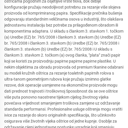
oštricama pogodnim za osjetljive vrste tkiva, dok deblje
konfiguracije pružaju neodoljivost potrebnu za rezanje više slojeva
proizvoda od komprimiranog papira. Specifikacije prečnika bušenja
odgovaraju standardnim veličinama osova u industriji, što olakšava
jednostavnu instalaciju bez potrebe za prilagođenom obradom ili
komponentima adaptera. U skladu s člankom 3. stavkom 1. točkom
(a) Uredbe (EZ) br. 765/2008 i člankom 3. stavkom (b) Uredbe (EZ)
br. 765/2008 i člankom 3. stavkom (b) Uredbe (EZ) br. 765/2008 i
člankom 3. stavkom (b) Uredbe (EZ) br. 765/2008 i U skladu s
člankom 3. stavkom 2. točkom (a) ovog članka, "plata" znači papir
koji se koristi za proizvodnju papirne papirne papirne plastike. U
nekim objektima za obradu proizvoda od premium tkanine odabrani
su modeli kružnih oštrica za rezanje toaletnih papirnih rolova s
ultra-tanom geometrijom rubova koje pružaju iznimno glatke
rezove, dok operacije usmjerene na ekonomične proizvode mogu
dati prednost trajnosti i troškovnoj Sposobnost da se ove oštrice
više puta ponovno naostrene tijekom cijelog životnog vijeka
povećava vrijednost smanjenjem troškova zamjene uz održavanje
standarda performansi. Profesionalne usluge oštrenja mogu vratiti
ivice za rezanje do skoro originalnih specifikacija, što učinkovito
osigurava više životnih vijeka oštrice od jedne kupnje. Osoblje za
održavanje cijeni jednostavne postupke ugradnje koji smanjuju