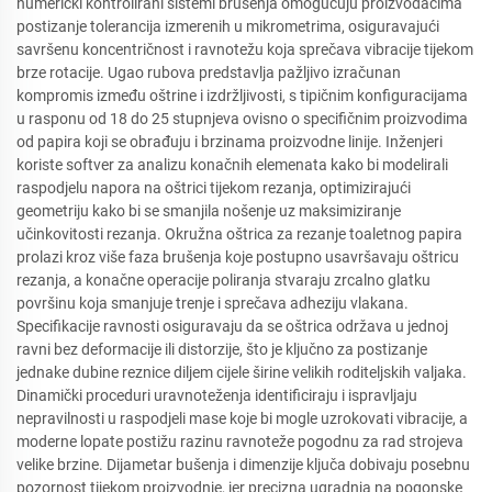
numerički kontrolirani sistemi brušenja omogućuju proizvođačima
postizanje tolerancija izmerenih u mikrometrima, osiguravajući
savršenu koncentričnost i ravnotežu koja sprečava vibracije tijekom
brze rotacije. Ugao rubova predstavlja pažljivo izračunan
kompromis između oštrine i izdržljivosti, s tipičnim konfiguracijama
u rasponu od 18 do 25 stupnjeva ovisno o specifičnim proizvodima
od papira koji se obrađuju i brzinama proizvodne linije. Inženjeri
koriste softver za analizu konačnih elemenata kako bi modelirali
raspodjelu napora na oštrici tijekom rezanja, optimizirajući
geometriju kako bi se smanjila nošenje uz maksimiziranje
učinkovitosti rezanja. Okružna oštrica za rezanje toaletnog papira
prolazi kroz više faza brušenja koje postupno usavršavaju oštricu
rezanja, a konačne operacije poliranja stvaraju zrcalno glatku
površinu koja smanjuje trenje i sprečava adheziju vlakana.
Specifikacije ravnosti osiguravaju da se oštrica održava u jednoj
ravni bez deformacije ili distorzije, što je ključno za postizanje
jednake dubine reznice diljem cijele širine velikih roditeljskih valjaka.
Dinamički proceduri uravnoteženja identificiraju i ispravljaju
nepravilnosti u raspodjeli mase koje bi mogle uzrokovati vibracije, a
moderne lopate postižu razinu ravnoteže pogodnu za rad strojeva
velike brzine. Dijametar bušenja i dimenzije ključa dobivaju posebnu
pozornost tijekom proizvodnje, jer precizna ugradnja na pogonske