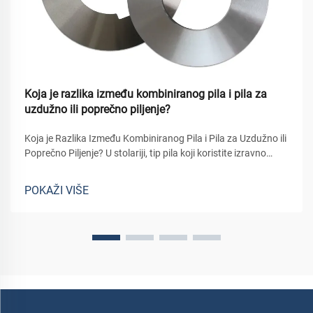
Koja je razlika između kombiniranog pila i pila za
uzdužno ili poprečno piljenje?
Koja je Razlika Između Kombiniranog Pila i Pila za Uzdužno ili
Poprečno Piljenje? U stolariji, tip pila koji koristite izravno
utječe na kvalitetu rezova, učinkovitost rada, pa čak i na vijek
trajanja alata. Tri c...
POKAŽI VIŠE