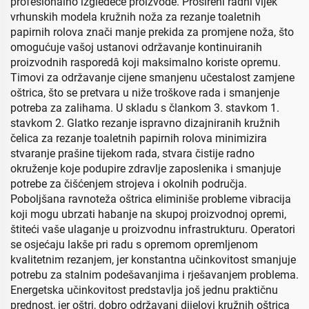
profesionalno izgledeće proizvode. Prošireni radni vijek
vrhunskih modela kružnih noža za rezanje toaletnih
papirnih rolova znači manje prekida za promjene noža, što
omogućuje vašoj ustanovi održavanje kontinuiranih
proizvodnih rasporedâ koji maksimalno koriste opremu.
Timovi za održavanje cijene smanjenu učestalost zamjene
oštrica, što se pretvara u niže troškove rada i smanjenje
potreba za zalihama. U skladu s člankom 3. stavkom 1.
stavkom 2. Glatko rezanje ispravno dizajniranih kružnih
čelica za rezanje toaletnih papirnih rolova minimizira
stvaranje prašine tijekom rada, stvara čistije radno
okruženje koje podupire zdravlje zaposlenika i smanjuje
potrebe za čišćenjem strojeva i okolnih područja.
Poboljšana ravnoteža oštrica eliminiše probleme vibracija
koji mogu ubrzati habanje na skupoj proizvodnoj opremi,
štiteći vaše ulaganje u proizvodnu infrastrukturu. Operatori
se osjećaju lakše pri radu s opremom opremljenom
kvalitetnim rezanjem, jer konstantna učinkovitost smanjuje
potrebu za stalnim podešavanjima i rješavanjem problema.
Energetska učinkovitost predstavlja još jednu praktičnu
prednost, jer oštri, dobro održavani dijelovi kružnih oštrica