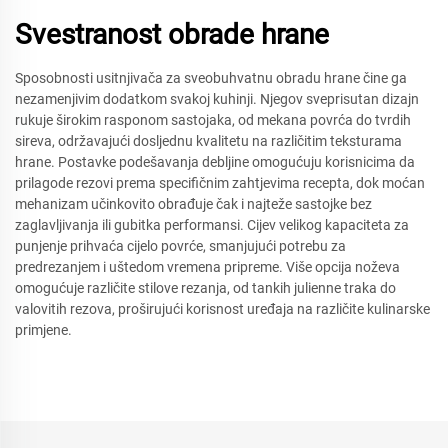
Svestranost obrade hrane
Sposobnosti usitnjivača za sveobuhvatnu obradu hrane čine ga
nezamenjivim dodatkom svakoj kuhinji. Njegov sveprisutan dizajn
rukuje širokim rasponom sastojaka, od mekana povrća do tvrdih
sireva, održavajući dosljednu kvalitetu na različitim teksturama
hrane. Postavke podešavanja debljine omogućuju korisnicima da
prilagode rezovi prema specifičnim zahtjevima recepta, dok moćan
mehanizam učinkovito obrađuje čak i najteže sastojke bez
zaglavljivanja ili gubitka performansi. Cijev velikog kapaciteta za
punjenje prihvaća cijelo povrće, smanjujući potrebu za
predrezanjem i uštedom vremena pripreme. Više opcija noževa
omogućuje različite stilove rezanja, od tankih julienne traka do
valovitih rezova, proširujući korisnost uređaja na različite kulinarske
primjene.