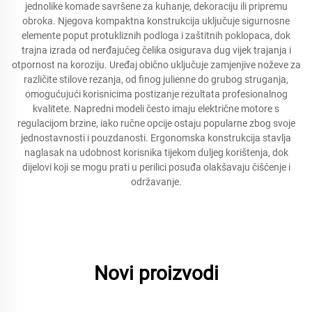
jednolike komade savršene za kuhanje, dekoraciju ili pripremu
obroka. Njegova kompaktna konstrukcija uključuje sigurnosne
elemente poput protukliznih podloga i zaštitnih poklopaca, dok
trajna izrada od nerđajućeg čelika osigurava dug vijek trajanja i
otpornost na koroziju. Uređaj obično uključuje zamjenjive noževe za
različite stilove rezanja, od finog julienne do grubog struganja,
omogućujući korisnicima postizanje rezultata profesionalnog
kvalitete. Napredni modeli često imaju električne motore s
regulacijom brzine, iako ručne opcije ostaju popularne zbog svoje
jednostavnosti i pouzdanosti. Ergonomska konstrukcija stavlja
naglasak na udobnost korisnika tijekom duljeg korištenja, dok
dijelovi koji se mogu prati u perilici posuđa olakšavaju čišćenje i
održavanje.
Novi proizvodi