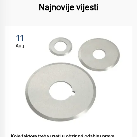
Najnovije vijesti
11
Aug
Koje faktore treba uzeti u obzir pri odabiru prave