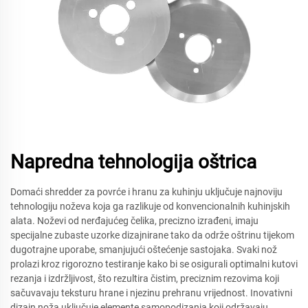
Napredna tehnologija oštrica
Domaći shredder za povrće i hranu za kuhinju uključuje najnoviju
tehnologiju noževa koja ga razlikuje od konvencionalnih kuhinjskih
alata. Noževi od nerđajućeg čelika, precizno izrađeni, imaju
specijalne zubaste uzorke dizajnirane tako da održe oštrinu tijekom
dugotrajne uporabe, smanjujući oštećenje sastojaka. Svaki nož
prolazi kroz rigorozno testiranje kako bi se osigurali optimalni kutovi
rezanja i izdržljivost, što rezultira čistim, preciznim rezovima koji
sačuvavaju teksturu hrane i njezinu prehranu vrijednost. Inovativni
dizajn noža uključuje elemente samopodizanja koji održavaju