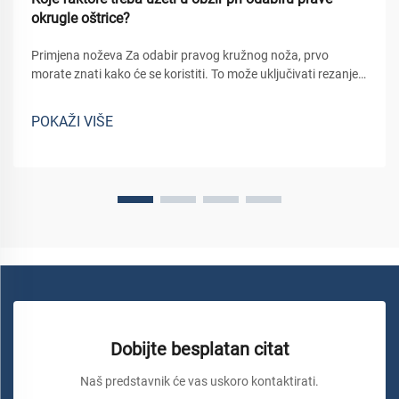
okrugle oštrice?
Primjena noževa Za odabir pravog kružnog noža, prvo
morate znati kako će se koristiti. To može uključivati rezanje
materijala poput drva, metala i plastike, za koje je potreban
određeni tip noža. Na primjer: noževi koji se koriste za rezanje
POKAŽI VIŠE
uz...
Dobijte besplatan citat
Naš predstavnik će vas uskoro kontaktirati.