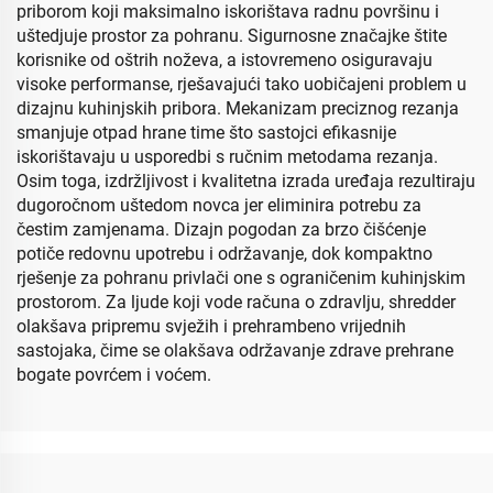
priborom koji maksimalno iskorištava radnu površinu i
uštedjuje prostor za pohranu. Sigurnosne značajke štite
korisnike od oštrih noževa, a istovremeno osiguravaju
visoke performanse, rješavajući tako uobičajeni problem u
dizajnu kuhinjskih pribora. Mekanizam preciznog rezanja
smanjuje otpad hrane time što sastojci efikasnije
iskorištavaju u usporedbi s ručnim metodama rezanja.
Osim toga, izdržljivost i kvalitetna izrada uređaja rezultiraju
dugoročnom uštedom novca jer eliminira potrebu za
čestim zamjenama. Dizajn pogodan za brzo čišćenje
potiče redovnu upotrebu i održavanje, dok kompaktno
rješenje za pohranu privlači one s ograničenim kuhinjskim
prostorom. Za ljude koji vode računa o zdravlju, shredder
olakšava pripremu svježih i prehrambeno vrijednih
sastojaka, čime se olakšava održavanje zdrave prehrane
bogate povrćem i voćem.