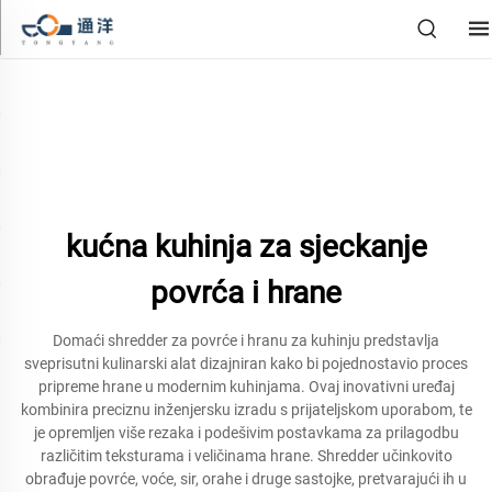
kućna kuhinja za sjeckanje
povrća i hrane
Domaći shredder za povrće i hranu za kuhinju predstavlja
sveprisutni kulinarski alat dizajniran kako bi pojednostavio proces
pripreme hrane u modernim kuhinjama. Ovaj inovativni uređaj
kombinira preciznu inženjersku izradu s prijateljskom uporabom, te
je opremljen više rezaka i podešivim postavkama za prilagodbu
različitim teksturama i veličinama hrane. Shredder učinkovito
obrađuje povrće, voće, sir, orahe i druge sastojke, pretvarajući ih u