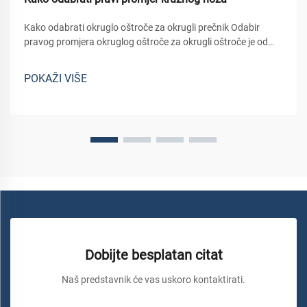
Kako odabrati okruglo oštroče za okrugli prečnik Odabir
pravog promjera okruglog oštroče za okrugli oštroče je od
ključne važnosti za postizanje čistih rezova, zaštitu strojeva i
osiguranje učinkovitog rada. Promen okruglog oštrica
POKAŽI VIŠE
direktno utječe na dubinu...
Dobijte besplatan citat
Naš predstavnik će vas uskoro kontaktirati.