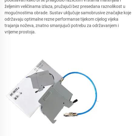
podešavati kako bi se prilagodio različitim vrstama materijala i
željenim veličinama izlaza, pružajući bez presedana raznolikost u
mogućnostima obrade. Sustav uključuje samobrusive značajke koje
održavaju optimalne rezne performanse tijekom cijelog vijeka
trajanja noževa, znatno smanjujući potrebu za održavanjem i
vrijeme prostoja.