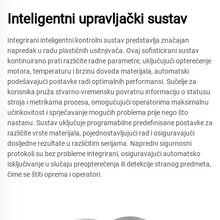
Inteligentni upravljački sustav
Integrirani inteligentni kontrolni sustav predstavlja značajan
napredak u radu plastičnih usitnjivača. Ovaj sofisticirani sustav
kontinuirano prati različite radne parametre, uključujući opterećenje
motora, temperaturu i brzinu dovoda materijala, automatski
podešavajući postavke radi optimalnih performansi. Sučelje za
korisnika pruža stvarno-vremensku povratnu informaciju o statusu
stroja i metrikama procesa, omogućujući operatorima maksimalnu
učinkovitost i sprječavanje mogućih problema prije nego što
nastanu. Sustav uključuje programabilne predefinisane postavke za
različite vrste materijala, pojednostavljujući rad i osiguravajući
dosljedne rezultate u različitim serijama. Napredni sigurnosni
protokoli su bez probleme integrirani, osiguravajući automatsko
isključivanje u slučaju preopterećenja ili detekcije stranog predmeta,
čime se štiti oprema i operatori.