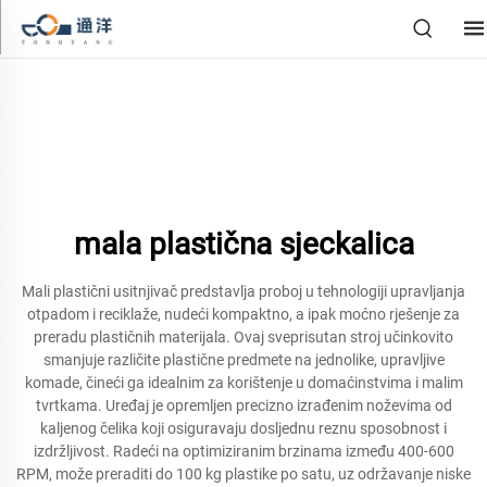
mala plastična sjeckalica
Mali plastični usitnjivač predstavlja proboj u tehnologiji upravljanja
otpadom i reciklaže, nudeći kompaktno, a ipak moćno rješenje za
preradu plastičnih materijala. Ovaj sveprisutan stroj učinkovito
smanjuje različite plastične predmete na jednolike, upravljive
komade, čineći ga idealnim za korištenje u domaćinstvima i malim
tvrtkama. Uređaj je opremljen precizno izrađenim noževima od
kaljenog čelika koji osiguravaju dosljednu reznu sposobnost i
izdržljivost. Radeći na optimiziranim brzinama između 400-600
RPM, može preraditi do 100 kg plastike po satu, uz održavanje niske