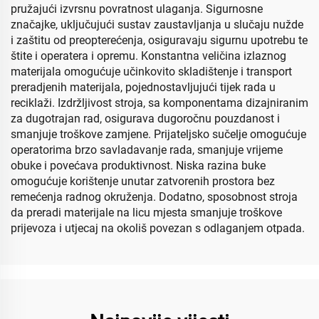
pružajući izvrsnu povratnost ulaganja. Sigurnosne
značajke, uključujući sustav zaustavljanja u slučaju nužde
i zaštitu od preopterećenja, osiguravaju sigurnu upotrebu te
štite i operatera i opremu. Konstantna veličina izlaznog
materijala omogućuje učinkovito skladištenje i transport
preradjenih materijala, pojednostavljujući tijek rada u
reciklaži. Izdržljivost stroja, sa komponentama dizajniranim
za dugotrajan rad, osigurava dugoročnu pouzdanost i
smanjuje troškove zamjene. Prijateljsko sučelje omogućuje
operatorima brzo savladavanje rada, smanjuje vrijeme
obuke i povećava produktivnost. Niska razina buke
omogućuje korištenje unutar zatvorenih prostora bez
remećenja radnog okruženja. Dodatno, sposobnost stroja
da preradi materijale na licu mjesta smanjuje troškove
prijevoza i utjecaj na okoliš povezan s odlaganjem otpada.