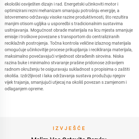
ekološki osviješten dizajn i rad. Energetski učinkoviti motor i
optimizirani rezni mehanizam smanjuju potrošnju energije, a
istovremeno održavaju visoke razine produktivnosti, što rezultira
manjim otisom ugljika u usporedbi s tradicionalnim sustavima
usitnjavanja. Mogućnost obrade materijala na licu mjesta smanjuje
emisije i troškove povezane s transportom do centraliziranih
reciklažnih postrojenja. Točna kontrola veličine izlaznog materijala
omogućuje učinkovitije procese prikupljanja i recikliranja materijala,
maksimalno povećavajući vrijednost obrađenih sirovina. Niska
razina buke i minimalno stvaranje prašine pridonose zdravijem
radnom okruženju te osiguravaju sukladnost s propisima o zaštiti
okoliša. Izdržljivost i laka održavanja sustava produžuju njegov
vijek trajanja, smanjujući utjecaj na okoliš povezan s zamjenom i
odlaganjem opreme.
IZVJEŠĆE