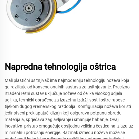
Napredna tehnologija oštrica
Mali plastični usitnjivač ima najmoderniju tehnologiju noževa koja
ga razlikuje od konvencionalnih sustava za usitnjavanje. Precizno
izrađeni rezni sustav uključuje noževe od čelika visokog udjela
ugljika, termički obrađene za izuzetnu izdržljivost i oštre rubove
tijekom dugog vremenskog razdoblja. Konfiguracija noževa koristi
jedinstveni preklapajući dizajn koji osigurava potpunu obradu
materijala, sprječava zaglavljivanje i smanjuje habanje. Ovaj
inovativni pristup omogućuje dosljednu veličinu čestica na izlazu uz
minimalnu potrošnju energije. Razmak između noževa može se