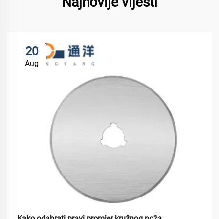
Najnovije vijesti
20
Aug
Kako odabrati pravi promjer kružnog noža