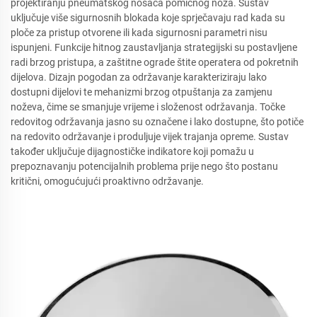
projektiranju pneumatskog nosača pomičnog noža. Sustav
uključuje više sigurnosnih blokada koje sprječavaju rad kada su
ploče za pristup otvorene ili kada sigurnosni parametri nisu
ispunjeni. Funkcije hitnog zaustavljanja strategijski su postavljene
radi brzog pristupa, a zaštitne ograde štite operatera od pokretnih
dijelova. Dizajn pogodan za održavanje karakteriziraju lako
dostupni dijelovi te mehanizmi brzog otpuštanja za zamjenu
noževa, čime se smanjuje vrijeme i složenost održavanja. Točke
redovitog održavanja jasno su označene i lako dostupne, što potiče
na redovito održavanje i produljuje vijek trajanja opreme. Sustav
također uključuje dijagnostičke indikatore koji pomažu u
prepoznavanju potencijalnih problema prije nego što postanu
kritični, omogućujući proaktivno održavanje.