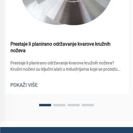
Prestaje li planirano održavanje kvarove kružnih
noževa
Prestaje li planirano održavanje kvarove kružnih noževa?
Kružni noževi su ključni alati u industrijama koje se protežu
od pakiranja hrane i obrade drva do izrade metala i rezanja
filma. Iznenadni kvar kružnog noža - bilo da se radi o
POKAŽI VIŠE
slomljenom rubu, ek...