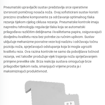
Pneumatski upravljački sustav predstavlja srce operativne
izvrsnosti pomičnog nosača noža. Ovaj sofisticirani sustav koristi
precizno izrađene komponente za održavanje optimalnog tlaka
rezanja tijekom cijelog ciklusa rezanja. Pneumatske kontrole imaju
naprednu tehnologiju regulacije tlaka koja se automatski
prilagođava različitim debljinama i kvalitetama papira, osiguravajući
dosljednu kvalitetu reza bez potrebe za ručnim uplivom. Sustav
uključuje mehanizme povratne veze koji nadziru i održavaju točnu
poziciju noža, sprječavajući odstupanja koja bi mogla ugroziti
kvalitetu reza. Ova razina kontrole ne samo da poboljšava točnost
rezanja, već također produžuje vijek trajanja noža spriječavanjem
primjene prevelike sile. Brza reakcija sustava omogućuje brze
prilagodbe tijekom rada, smanjujući vrijeme prosta ja i
maksimizirajući produktivnost.