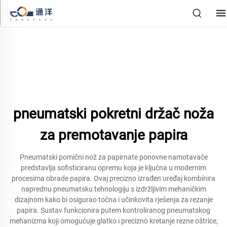
pneumatski pokretni držač noža
za premotavanje papira
Pneumatski pomični nož za papirnate ponovne namotavače
predstavlja sofisticiranu opremu koja je ključna u modernim
procesima obrade papira. Ovaj precizno izrađen uređaj kombinira
naprednu pneumatsku tehnologiju s izdržljivim mehaničkim
dizajnom kako bi osigurao točna i učinkovita rješenja za rezanje
papira. Sustav funkcionira putem kontroliranog pneumatskog
mehanizma koji omogućuje glatko i precizno kretanje rezne oštrice,