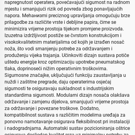
napregnutost operatera, povećavajući sigurnost na radnom
mjestu i smanjujući rizik od povreda zbog ponavljajućih
napora. Mehанизmi preciznog upravljanja omogućuju brze
prilagodbe za različite vrste i debljine papira, čime se
minimizira vrijeme prostoja tijekom promjene proizvoda.
Izuzetna izdržljivost postiže se čvrstom konstrukcijom i
visokokvalitetnim materijalima od kojih je izrađen nosač
noža, što vodi smanjenju potrebe za održavanjem i
produženju vijeka trajanja. Učinkoviti dizajn sustava potiče
uštedu energije kroz optimizaciju upotrebe pneumatskog
tlaka, doprinoseći nižim operativnim troškovima.
Sigurnosne značajke, uključujući funkciju zaustavljanja u
nuždi i zaštitne pregrade, daju operaterima osjećaj
sigurnosti te osiguravaju sukladnost s industrijskim
standardima sigurnosti. Modularni dizajn nosača olakšava
održavanje i zamjenu dijelova, smanjujući vrijeme prostoja
za održavanje i povezane troškove. Dodatno,
kompatibilnost sustava s različitim modelima uređaja za
ponovno namotavanje osigurava fleksibilnost pri instalaciji
i nadogradnjama. Automatski sustav pozicioniranja oštrice
osigurava dosljedan kvalitet reza uz minimalnu potrebu za