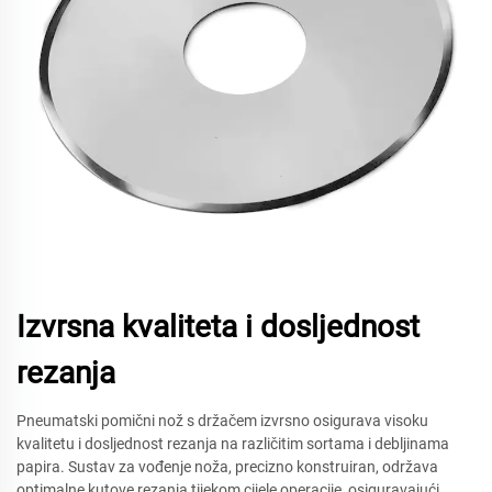
Izvrsna kvaliteta i dosljednost
rezanja
Pneumatski pomični nož s držačem izvrsno osigurava visoku
kvalitetu i dosljednost rezanja na različitim sortama i debljinama
papira. Sustav za vođenje noža, precizno konstruiran, održava
optimalne kutove rezanja tijekom cijele operacije, osiguravajući