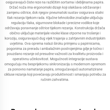
osiguravajući čiste reze na različitim sortama i debljinama papira.
Držač noža ima ergonomski dizajn koji olakšava održavanje i
zamjenu oštrice, dok njegov pneumatski sustav osigurava stalni
tlak rezanja tijekom rada. Ključne tehnološke značajke uključuju
regulaciju tlaka, sigurnosne blokade i precizne vodilice koje
održavaju poravnanje oštrice tijekom rezanja. Konstrukcija držača
obično uključuje materijale visoke klase otporne na trošenje i
koroziju, osiguravajući dug vijek trajanja u zahtjevnim industrijskim
uvjetima. Ova oprema nalazi široku primjenu u papirnicama,
pogonima za preradu i ambalažnim postrojenjima gdje je točno i
pouzdano rezanje od presudne važnosti za kvalitetu proizvoda i
operativnu učinkovitost. Mogućnosti integracije sustava
omogućuju mu besprijekornu sinkronizaciju s modernom opremom
za ponovno namatanje papira, omogućavajući automatizirane
cikluse rezanja koji povećavaju produktivnost i smanjuju potrebu za
ručnim zahvatima.