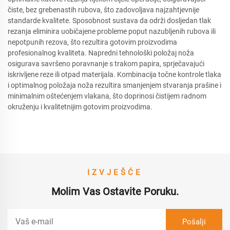
čiste, bez grebenastih rubova, što zadovoljava najzahtjevnije
standarde kvalitete. Sposobnost sustava da održi dosljedan tlak
rezanja eliminira uobičajene probleme poput nazubljenih rubova ili
nepotpunih rezova, što rezultira gotovim proizvodima
profesionalnog kvaliteta. Napredni tehnološki položaj noža
osigurava savršeno poravnanje s trakom papira, sprječavajući
iskrivljene reze ili otpad materijala. Kombinacija točne kontrole tlaka
i optimalnog položaja noža rezultira smanjenjem stvaranja prašine i
minimalnim oštećenjem vlakana, što doprinosi čistijem radnom
okruženju i kvalitetnijim gotovim proizvodima.
IZVJEŠĆE
Molim Vas Ostavite Poruku.