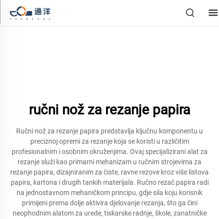
ručni nož za rezanje papira
Ručni nož za rezanje papira predstavlja ključnu komponentu u
preciznoj opremi za rezanje koja se koristi u različitim
profesionalnim i osobnim okruženjima. Ovaj specijalizirani alat za
rezanje služi kao primarni mehanizam u ručnim strojevima za
rezanje papira, dizajniranim za čiste, ravne rezove kroz više listova
papira, kartona i drugih tankih materijala. Ručno rezač papira radi
na jednostavnom mehaničkom principu, gdje sila koju korisnik
primijeni prema dolje aktivira djelovanje rezanja, što ga čini
neophodnim alatom za urede, tiskarske radnje, škole, zanatničke