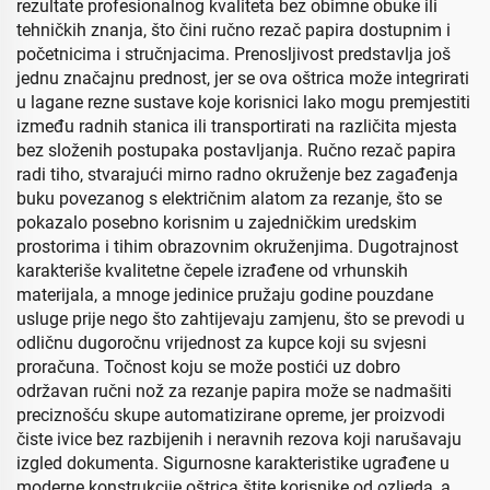
rezultate profesionalnog kvaliteta bez obimne obuke ili
tehničkih znanja, što čini ručno rezač papira dostupnim i
početnicima i stručnjacima. Prenosljivost predstavlja još
jednu značajnu prednost, jer se ova oštrica može integrirati
u lagane rezne sustave koje korisnici lako mogu premjestiti
između radnih stanica ili transportirati na različita mjesta
bez složenih postupaka postavljanja. Ručno rezač papira
radi tiho, stvarajući mirno radno okruženje bez zagađenja
buku povezanog s električnim alatom za rezanje, što se
pokazalo posebno korisnim u zajedničkim uredskim
prostorima i tihim obrazovnim okruženjima. Dugotrajnost
karakteriše kvalitetne čepele izrađene od vrhunskih
materijala, a mnoge jedinice pružaju godine pouzdane
usluge prije nego što zahtijevaju zamjenu, što se prevodi u
odličnu dugoročnu vrijednost za kupce koji su svjesni
proračuna. Točnost koju se može postići uz dobro
održavan ručni nož za rezanje papira može se nadmašiti
preciznošću skupe automatizirane opreme, jer proizvodi
čiste ivice bez razbijenih i neravnih rezova koji narušavaju
izgled dokumenta. Sigurnosne karakteristike ugrađene u
moderne konstrukcije oštrica štite korisnike od ozljeda, a