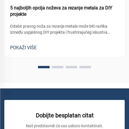
5 najboljih opcija noževa za rezanje metala za DIY
projekte
Odabir pravog noža za rezanje metala može biti razlika
između uspješnog DIY projekta i frustrirajućeg iskustva
punog loših rezova i oštećenih materijala. Bez obzira da li
radite na obnovi kuće, izradi prilagođenih metalnih
POKAŽI VIŠE
konstrukcija ili rješavanju...
Dobijte besplatan citat
Naš predstavnik će vas uskoro kontaktirati.