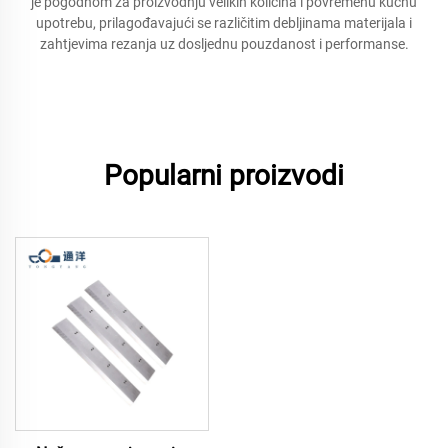
je pogodnom za proizvodnju velikih količina i povremenu kućnu
upotrebu, prilagođavajući se različitim debljinama materijala i
zahtjevima rezanja uz dosljednu pouzdanost i performanse.
Popularni proizvodi