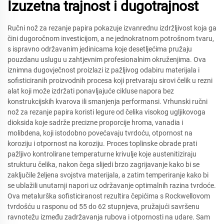
Izuzetna trajnost i dugotrajnost
Ručni nož za rezanje papira pokazuje izvanrednu izdržljivost koja ga
čini dugoročnom investicijom, a ne jednokratnom potrošnom tvaru,
s ispravno održavanim jedinicama koje desetljećima pružaju
pouzdanu uslugu u zahtjevnim profesionalnim okruženjima. Ova
iznimna dugovječnost proizlazi iz pažljivog odabiru materijala i
sofisticiranih proizvodnih procesa koji pretvaraju sirovi čelik u rezni
alat koji može izdržati ponavljajuće cikluse napora bez
konstrukcijskih kvarova ili smanjenja performansi. Vrhunski ručni
nož za rezanje papira koristi legure od čelika visokog ugljikovoga
dioksida koje sadrže precizne proporcije hroma, vanadia i
molibdena, koji istodobno povećavaju tvrdoću, otpornost na
koroziju i otpornost na koroziju. Proces toplinske obrade prati
pažljivo kontrolirane temperaturne krivulje koje austenitiziraju
strukturu čelika, nakon čega slijedi brzo zagrijavanje kako bi se
zaključile željena svojstva materijala, a zatim temperiranje kako bi
se ublažili unutarnji napori uz održavanje optimalnih razina tvrdoće.
Ova metalurška sofisticiranost rezultira čepićima s Rockwellovom
tvrdošću u rasponu od 55 do 62 stupnjeva, pružajući savršenu
ravnotežu između zadržavanja rubova i otpornosti na udare. Sam