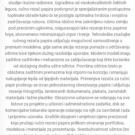
studije i kućne radionice. Izgrađena od visokokvalitetnih čeličnih
legura, ručno rezač papira podvrgnut je specijaliziranim postupcima
toplinske obrade kako bi se postigla optimalna tvrdoća i svojstva
zadržavanja rubova. Oštrica obično ima zakrivljenu rubnu zemlju
pod preciznim uglovima, osiguravajući lako rezanje kroz papirne
hrpe, istovremeno minimizirajući otpor i trenje. Tehnološke značajke
ručnog rezača papira uključuju mogućnost samooštrenja u
premium modelima, gdje sama akcija rezanja pomaže u održavanju
oštrine ivice tijekom dužeg razdoblja uporabe. Moderni modeli imaju
zaštitne zaštitnike i mehanizme za zaključavanje koji štite korisnike
od slučajnog dodira oštre oštrice. Površina oštrice često je
obložena zaštitnim premazima koji otporni na koroziju i smanjuju
nakupljanje lepila od ljepljivih materijala. Primenjiva rezača za ručni
papir proširuju se izvan jednostavnog obrezivanja papira i uključuju
rezanje fotografija, laminiranih dokumenata, plakata, zanatskih
materijala i lažne plastike. Obrazovne ustanove se oslanjaju na ove
listove za projekte u učionici i administrativne zadatke, dok se
komercijalne tiskarske operacije oslanjaju na njih za završetak rada
i pripremu uzoraka. Grafički dizajneri i umjetnici cijene preciznost
koju pružaju ručni reznici papira prilikom stvaranja portfolioa,
modelova i materijala za prezentaciju. Sveobuhvatnost oštrice čini