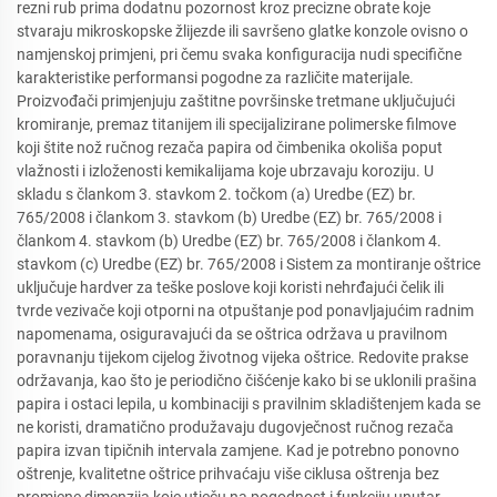
rezni rub prima dodatnu pozornost kroz precizne obrate koje
stvaraju mikroskopske žlijezde ili savršeno glatke konzole ovisno o
namjenskoj primjeni, pri čemu svaka konfiguracija nudi specifične
karakteristike performansi pogodne za različite materijale.
Proizvođači primjenjuju zaštitne površinske tretmane uključujući
kromiranje, premaz titanijem ili specijalizirane polimerske filmove
koji štite nož ručnog rezača papira od čimbenika okoliša poput
vlažnosti i izloženosti kemikalijama koje ubrzavaju koroziju. U
skladu s člankom 3. stavkom 2. točkom (a) Uredbe (EZ) br.
765/2008 i člankom 3. stavkom (b) Uredbe (EZ) br. 765/2008 i
člankom 4. stavkom (b) Uredbe (EZ) br. 765/2008 i člankom 4.
stavkom (c) Uredbe (EZ) br. 765/2008 i Sistem za montiranje oštrice
uključuje hardver za teške poslove koji koristi nehrđajući čelik ili
tvrde vezivače koji otporni na otpuštanje pod ponavljajućim radnim
napomenama, osiguravajući da se oštrica održava u pravilnom
poravnanju tijekom cijelog životnog vijeka oštrice. Redovite prakse
održavanja, kao što je periodično čišćenje kako bi se uklonili prašina
papira i ostaci lepila, u kombinaciji s pravilnim skladištenjem kada se
ne koristi, dramatično produžavaju dugovječnost ručnog rezača
papira izvan tipičnih intervala zamjene. Kad je potrebno ponovno
oštrenje, kvalitetne oštrice prihvaćaju više ciklusa oštrenja bez