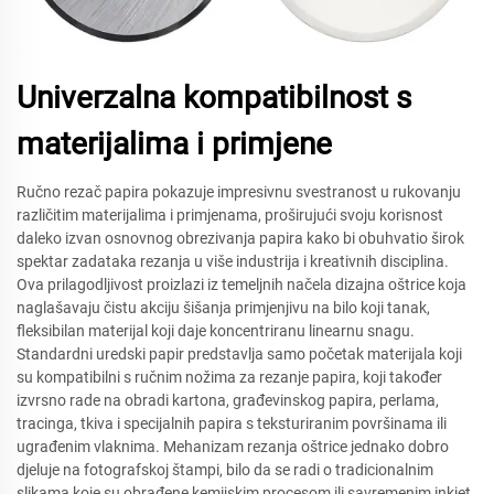
Univerzalna kompatibilnost s
materijalima i primjene
Ručno rezač papira pokazuje impresivnu svestranost u rukovanju
različitim materijalima i primjenama, proširujući svoju korisnost
daleko izvan osnovnog obrezivanja papira kako bi obuhvatio širok
spektar zadataka rezanja u više industrija i kreativnih disciplina.
Ova prilagodljivost proizlazi iz temeljnih načela dizajna oštrice koja
naglašavaju čistu akciju šišanja primjenjivu na bilo koji tanak,
fleksibilan materijal koji daje koncentriranu linearnu snagu.
Standardni uredski papir predstavlja samo početak materijala koji
su kompatibilni s ručnim nožima za rezanje papira, koji također
izvrsno rade na obradi kartona, građevinskog papira, perlama,
tracinga, tkiva i specijalnih papira s teksturiranim površinama ili
ugrađenim vlaknima. Mehanizam rezanja oštrice jednako dobro
djeluje na fotografskoj štampi, bilo da se radi o tradicionalnim
slikama koje su obrađene kemijskim procesom ili savremenim inkjet