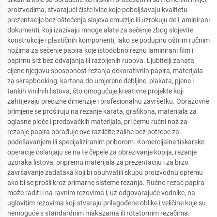
proizvodima, stvarajući čiste ivice koje poboljšavaju kvalitetu
prezentacije bez oštećenja slojeva emulzije ili uzrokuju de Laminirani
dokumenti, koji izazivaju mnoge alate za sečenje zbog slojevite
konstrukcije i plastičnih komponenti, lako se podupiru oštrim ručnim
nožima za sečenje papira koje istodobno reznu laminirani film i
papirnu srž bez odvajanja ili razbijenih rubova. Ljubitelji zanata
cijene njegovu sposobnost rezanja dekorativnih papira, materijala
za skrapbooking, kartona do umjerene debljine, plakata, pjene i
tankih vinilnih listova, što omogućuje kreativne projekte koji
zahtijevaju precizne dimenzije i profesionalnu završetku. Obrazovne
primjene se proširuju na rezanje karata, grafikona, materijala za
oglasne ploče i predavačkih materijala, pri čemu ručni nož za
rezanje papira obrađuje ove različite zalihe bez potrebe za
podešavanjem ili specijaliziranim priborom. Komercijalne tiskarske
operacije oslanjaju se na te čepele za obrezivanje kopija, rezanje
uzoraka listova, pripremu materijala za prezentaciju i za brzo
završavanje zadataka koji bi obuhvatili skupu proizvodnu opremu
ako bi se prošli kroz primarne sisteme rezanja. Ručno rezač papira
može raditi i na ravnim rezovima i, uz odgovarajuće vodnike, na
uglovitim rezovima koji stvaraju prilagođene oblike i veličine koje su
nemoguće s standardnim makazama ili rotatornim rezačima.