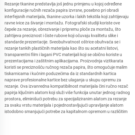
Rezanje tkanine predstavlja još jednu primjenu u kojoj određene
konfiguracije ručnih rezača papira izvrsne, posebno pri obradi
interfejsnih materijala, tkanine uzorka i lakih tekstila koji zahtijevaju
ravne ivice za šivanje i montažu. Fotografski studiji koriste ove
čepele za rezanje, obrezivanje i pripremu ploče za montažu, što
zahtijeva preciznost i čiste rubove koji očuvaju kvalitetu slike i
standarde prezentacije. Sveobuhvatnost oštrice obuhvaća se i
rezanje tankih plastičnih materijala kao što su acetatni listovi,
transparentni film i lagani PVC materijali koji se obično koriste u
prezentacijama i zaštitnim aplikacijama. Proizvodnja vizitkarata
koristi se preciznošću ručnog rezača papira, što omogućuje malim
tiskarnicama i kućnim poduzećima da iz standardnih kartica
naprave profesionalne kartice bez ulaganja u skupu opremu za
rezanje. Ova izvanredna kompatibilnost materijala čini ručno rezač
papirja ključnim alatom koji služi više funkcija unutar jednog radnog
prostora, eliminišući potrebu za specijaliziranim alatom za rezanje
za svaku vrstu materijala i pojednostavljujući upravljanje alatom
istodobno smanjujući potrebe za kapitalnom opremom u različitim