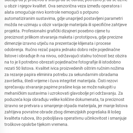
u obzir i njegov kvalitet. Ova senzorična veza između operatora i
alata omogućuje nivo kontrole nemogući s potpuno
automatiziranim sustavima, gdje unaprijed postavljeni parametri
možda ne uzimaju u obzir varijacije materijala ili specifične zahtjeve
projekta. Profesionalni grafički dizajneri posebno cijene tu
preciznost prilikom stvaranja maketa i prototipova, gdje precizne
dimenzije izravno utječu na prezentacije klijenata i procese
odobrenja. Ručno rezač papira jednako dobro reže pojedinačne
listove i obrađuje ih na nivou, održavajući stalnu točnost bez obzira
na to je li potrebno obrezati pojedinačne fotografije ili istodobno
rezati 50 listova. Kvalitet ivica proizvedenih oštrim ručnim nožima
za rezanje papira eliminira potrebu za sekundarnim obradama
završetka, štedi vrijeme i čuva integritet materijala. Čisti rezovi
sprečavaju stvaranje papirne prašine koja se može nakupiti u
mehaničkim sustavima i uzrokovati glavobolje pri održavanju. Za
poduzeća koja obrađuju velike količine dokumenata, ta preciznost
izravno se pretvara u smanjenje otpada materijala, jer manje listova
zahtijeva povratne obrade zbog dimenzijskih pogrešaka ili lošeg
kvaliteta rubova, što poboljšava operativnu učinkovitost i smanjuje
troškove opskrbe tijekom vremena.