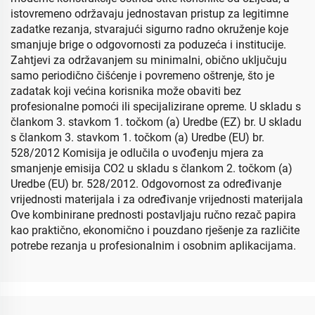
istovremeno održavaju jednostavan pristup za legitimne
zadatke rezanja, stvarajući sigurno radno okruženje koje
smanjuje brige o odgovornosti za poduzeća i institucije.
Zahtjevi za održavanjem su minimalni, obično uključuju
samo periodično čišćenje i povremeno oštrenje, što je
zadatak koji većina korisnika može obaviti bez
profesionalne pomoći ili specijalizirane opreme. U skladu s
člankom 3. stavkom 1. točkom (a) Uredbe (EZ) br. U skladu
s člankom 3. stavkom 1. točkom (a) Uredbe (EU) br.
528/2012 Komisija je odlučila o uvođenju mjera za
smanjenje emisija CO2 u skladu s člankom 2. točkom (a)
Uredbe (EU) br. 528/2012. Odgovornost za određivanje
vrijednosti materijala i za određivanje vrijednosti materijala
Ove kombinirane prednosti postavljaju ručno rezač papira
kao praktično, ekonomično i pouzdano rješenje za različite
potrebe rezanja u profesionalnim i osobnim aplikacijama.