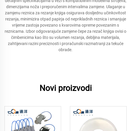
detaljnim specifikacijama u vezi s kompatibilnim modelima strojeva,
dimenzijama noža i preporučenim intervalima zamjene. Ulaganje u
zamjenu reznica za rezanje knjiga osigurava dosljednu učinkovitost
rezanja, minimizira otpad papirja od neprikladnih reznica i smanjuje
vrijeme zastoja povezano s kvarovima opreme povezanim s
reznicama. Izbor odgovarajuće zamjene čepe za rezač knjiga ovisi o
čimbenicima kao što su volumen rezanja, debljina materijala,
zahtijevani razini preciznosti i proračunski razmatranji za tekuće
obrade.
Novi proizvodi