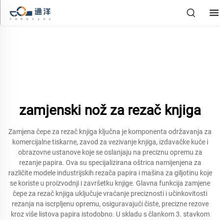
zamjenski nož za rezač knjiga
Zamjena čepe za rezač knjiga ključna je komponenta održavanja za
komercijalne tiskarne, zavod za vezivanje knjiga, izdavačke kuće i
obrazovne ustanove koje se oslanjaju na preciznu opremu za
rezanje papira. Ova su specijalizirana oštrica namijenjena za
različite modele industrijskih rezača papira i mašina za giljotinu koje
se koriste u proizvodnji i završetku knjige. Glavna funkcija zamjene
čepe za rezač knjiga uključuje vraćanje preciznosti i učinkovitosti
rezanja na iscrpljenu opremu, osiguravajući čiste, precizne rezove
kroz više listova papira istodobno. U skladu s člankom 3. stavkom