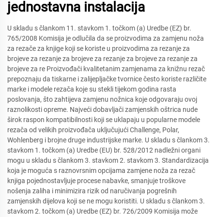
jednostavna instalacija
U skladu s člankom 11. stavkom 1. točkom (a) Uredbe (EZ) br.
765/2008 Komisija je odlučila da se proizvodima za zamjenu noža
za rezače za knjige koji se koriste u proizvodima za rezanje za
brojeve za rezanje za brojeve za rezanje za brojeve za rezanje za
brojeve za re Proizvođači kvalitetanim zamjenama za knižnu rezač
prepoznaju da tiskarne i zalijepljačke tvornice često koriste različite
marke i modele rezača koje su stekli tijekom godina rasta
poslovanja, što zahtijeva zamjenu nožnica koje odgovaraju ovoj
raznolikosti opreme. Najveći dobavljači zamjenskih oštrica nude
širok raspon kompatibilnosti koji se uklapaju u popularne modele
rezača od velikih proizvođača uključujući Challenge, Polar,
Wohlenberg i brojne druge industrijske marke. U skladu s člankom 3.
stavkom 1. točkom (a) Uredbe (EU) br. 528/2012 nadležni organi
mogu u skladu s člankom 3. stavkom 2. stavkom 3. Standardizacija
koja je moguća s raznovrsnim opcijama zamjene noža za rezač
knjiga pojednostavljuje procese nabavke, smanjuje troškove
nošenja zaliha i minimizira rizik od naručivanja pogrešnih
zamjenskih dijelova koji se ne mogu koristiti. U skladu s člankom 3.
stavkom 2. točkom (a) Uredbe (EZ) br. 726/2009 Komisija može