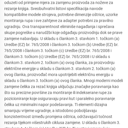
oduzeti od primjene mjera za zamjenu proizvoda za noževe za
rezanje knjiga. Sveobuhvatni listovi specifikacija navode
kompatibilne modele strojeva, potrebne dimenzije oštrice, uzorke
montiranja rupa i sve zahtjeve za adapter potrebni za pravilno
ugradnju. Ova transparentnost eliminiše nagađanja i sprečava
skupe pogreške u narudžbi koje odgađaju proizvodnju dok se prave
zamjene nabavljaju. U skladu s člankom 3. stavkom 1. točkom (a)
Uredbe (EZ) br. 765/2008 i člankom 3. točkom (b) Uredbe (EZ) br.
765/2008 i člankom 3. točkom (c) Uredbe (EZ) br. 765/2008 i
člankom 3. točkom (c) Uredbe (EZ) br. 765/2008 i U skladu s
člankom 3. stavkom 2. točkom (a) ovog članka, za proizvodnju
električne energije u skladu s člankom 3. stavkom 2. točkom (a)
ovog članka, proizvođač mora upotrijebiti električnu energiju u
skladu s člankom 3. točkom (a) ovog članka. Mnogi moderni modeli
zamjene čelika za rezač knjiga uključuju značajke poravnanja kao
što su precizne površine za montiranje ili indekserane rupe za
pozicioniranje koje osiguravaju pravi kut i paralelno poravnanje
čelika uz minimalni napor podešavanja. Ti elementi dizajna
smanjuju vrijeme ugradnje, a istodobno poboljšavaju
konzistentnost između promjena oštrica, održavajući točnost
rezanja tijekom višestrukih ciklusa zamjene. U skladu s člankom 3.