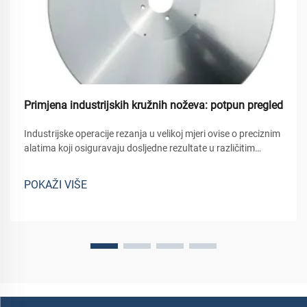
Primjena industrijskih kružnih noževa: potpun pregled
Industrijske operacije rezanja u velikoj mjeri ovise o preciznim
alatima koji osiguravaju dosljedne rezultate u različitim
proizvodnim okruženjima. Kružni nož predstavlja jedan od
najuniverzalnijih i najvažnijih alata za rezanje u modernim
POKAŽI VIŠE
industrijskim primjenama...