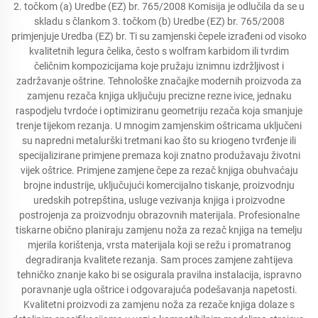
2. točkom (a) Uredbe (EZ) br. 765/2008 Komisija je odlučila da se u
skladu s člankom 3. točkom (b) Uredbe (EZ) br. 765/2008
primjenjuje Uredba (EZ) br. Ti su zamjenski čepele izrađeni od visoko
kvalitetnih legura čelika, često s wolfram karbidom ili tvrdim
čeličnim kompozicijama koje pružaju iznimnu izdržljivost i
zadržavanje oštrine. Tehnološke značajke modernih proizvoda za
zamjenu rezača knjiga uključuju precizne rezne ivice, jednaku
raspodjelu tvrdoće i optimiziranu geometriju rezača koja smanjuje
trenje tijekom rezanja. U mnogim zamjenskim oštricama uključeni
su napredni metalurški tretmani kao što su kriogeno tvrđenje ili
specijalizirane primjene premaza koji znatno produžavaju životni
vijek oštrice. Primjene zamjene čepe za rezač knjiga obuhvaćaju
brojne industrije, uključujući komercijalno tiskanje, proizvodnju
uredskih potrepština, usluge vezivanja knjiga i proizvodne
postrojenja za proizvodnju obrazovnih materijala. Profesionalne
tiskarne obično planiraju zamjenu noža za rezač knjiga na temelju
mjerila korištenja, vrsta materijala koji se režu i promatranog
degradiranja kvalitete rezanja. Sam proces zamjene zahtijeva
tehničko znanje kako bi se osigurala pravilna instalacija, ispravno
poravnanje ugla oštrice i odgovarajuća podešavanja napetosti.
Kvalitetni proizvodi za zamjenu noža za rezače knjiga dolaze s