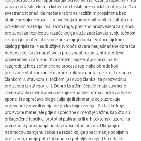
radijuse rubova koji optimiziraju performanse rezanja različitih vrsta
papira od lakih tekstnih listova do teških pokrivačkih materijala. Ova
svestranost znači da možete raditi na različitim projektima bez
stalne promjene noža ili prihvaćanja kompromitiranih rezultata na
određenim materijalima. Osim toga, precizno proizvedeni zamjenski
proizvodi za reznice za rezače knjiga duže zadržavaju svoju točnost
rezanja jer materijal reznice pokazuje jednaku tvrdoću tijekom
cijelog prijelaza. Neudružljiva tvrdoća stvara neujednačene obrasce
habanja koji brzo narušavaju preciznost rezanja, što zahtijeva
prijevremenu zamjenu. Kvalitativni čepele otporne su na to
razgradnju kroz sofisticirane procese toplinske obrade koji
proizvode stabilne molekularne strukture unutar čelika. U skladu s
člankom 3. stavkom 1. točkom (a) ovog članka, za proizvodnju
proizvoda iz kategorije II. Dobro izrađeni čepeći imaju savršeno
ravne profile i ravne površine koje se nalaze uz mašinske vodnike i
spone, što sprečava blago ljuljanje ili skretanje koje uzrokuje
ugljevane rezove ili varijacije preko linije rezanja. Za tvrtke koje
proizvode materijale gdje su precizne dimenzije važne, kao što su
prilagođene fascikle, prototipi pakiranja ili arhitektonski uzorci, ta
preciznost poravnanja postaje apsolutno nužna. Ulaganje u
nadmoćnu zamjenu čelika za rezač knjiga znači manje odbijenih
proizvoda, manje pritužbi kupaca i poboljšan ugled brenda koji