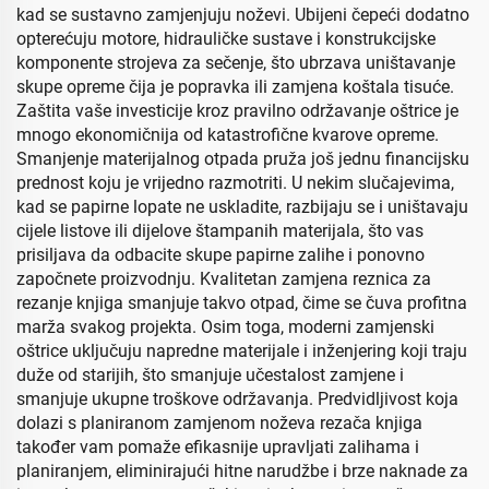
kad se sustavno zamjenjuju noževi. Ubijeni čepeći dodatno
opterećuju motore, hidrauličke sustave i konstrukcijske
komponente strojeva za sečenje, što ubrzava uništavanje
skupe opreme čija je popravka ili zamjena koštala tisuće.
Zaštita vaše investicije kroz pravilno održavanje oštrice je
mnogo ekonomičnija od katastrofične kvarove opreme.
Smanjenje materijalnog otpada pruža još jednu financijsku
prednost koju je vrijedno razmotriti. U nekim slučajevima,
kad se papirne lopate ne uskladite, razbijaju se i uništavaju
cijele listove ili dijelove štampanih materijala, što vas
prisiljava da odbacite skupe papirne zalihe i ponovno
započnete proizvodnju. Kvalitetan zamjena reznica za
rezanje knjiga smanjuje takvo otpad, čime se čuva profitna
marža svakog projekta. Osim toga, moderni zamjenski
oštrice uključuju napredne materijale i inženjering koji traju
duže od starijih, što smanjuje učestalost zamjene i
smanjuje ukupne troškove održavanja. Predvidljivost koja
dolazi s planiranom zamjenom noževa rezača knjiga
također vam pomaže efikasnije upravljati zalihama i
planiranjem, eliminirajući hitne narudžbe i brze naknade za