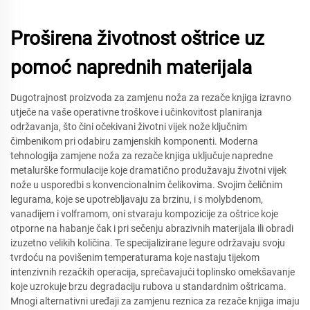
Proširena životnost oštrice uz
pomoć naprednih materijala
Dugotrajnost proizvoda za zamjenu noža za rezače knjiga izravno
utječe na vaše operativne troškove i učinkovitost planiranja
održavanja, što čini očekivani životni vijek nože ključnim
čimbenikom pri odabiru zamjenskih komponenti. Moderna
tehnologija zamjene noža za rezače knjiga uključuje napredne
metalurške formulacije koje dramatično produžavaju životni vijek
nože u usporedbi s konvencionalnim čelikovima. Svojim čeličnim
legurama, koje se upotrebljavaju za brzinu, i s molybdenom,
vanadijem i volframom, oni stvaraju kompozicije za oštrice koje
otporne na habanje čak i pri sečenju abrazivnih materijala ili obradi
izuzetno velikih količina. Te specijalizirane legure održavaju svoju
tvrdoću na povišenim temperaturama koje nastaju tijekom
intenzivnih rezačkih operacija, sprečavajući toplinsko omekšavanje
koje uzrokuje brzu degradaciju rubova u standardnim oštricama.
Mnogi alternativni uređaji za zamjenu reznica za rezače knjiga imaju