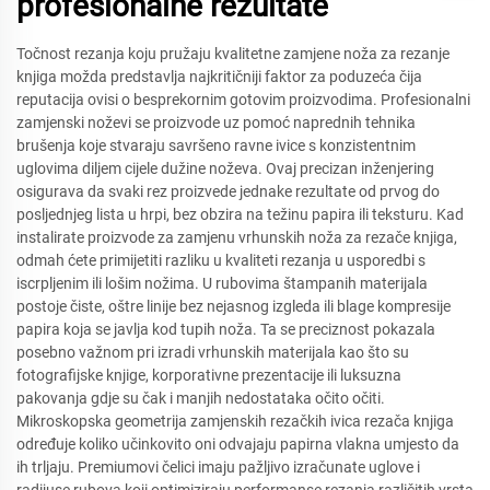
profesionalne rezultate
Točnost rezanja koju pružaju kvalitetne zamjene noža za rezanje
knjiga možda predstavlja najkritičniji faktor za poduzeća čija
reputacija ovisi o besprekornim gotovim proizvodima. Profesionalni
zamjenski noževi se proizvode uz pomoć naprednih tehnika
brušenja koje stvaraju savršeno ravne ivice s konzistentnim
uglovima diljem cijele dužine noževa. Ovaj precizan inženjering
osigurava da svaki rez proizvede jednake rezultate od prvog do
posljednjeg lista u hrpi, bez obzira na težinu papira ili teksturu. Kad
instalirate proizvode za zamjenu vrhunskih noža za rezače knjiga,
odmah ćete primijetiti razliku u kvaliteti rezanja u usporedbi s
iscrpljenim ili lošim nožima. U rubovima štampanih materijala
postoje čiste, oštre linije bez nejasnog izgleda ili blage kompresije
papira koja se javlja kod tupih noža. Ta se preciznost pokazala
posebno važnom pri izradi vrhunskih materijala kao što su
fotografijske knjige, korporativne prezentacije ili luksuzna
pakovanja gdje su čak i manjih nedostataka očito očiti.
Mikroskopska geometrija zamjenskih rezačkih ivica rezača knjiga
određuje koliko učinkovito oni odvajaju papirna vlakna umjesto da
ih trljaju. Premiumovi čelici imaju pažljivo izračunate uglove i