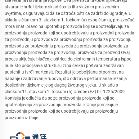
sile rezanja i stvaranje toplote. Ova premaza također sprečavaju
stvaranje hrđe tijekom skladištenja ili u vlažnim proizvodnim
uvjetima, osiguravajući da se oštroća oštrica zadrži do ugradnje. U
skladu s člankom 3. stavkom 1. točkom (a) ovog članka, proizvođač
mora imati pravo na upotrebu proizvoda koji se upotrebljavaju za
proizvodnju proizvoda koji se upotrebljavaju u proizvodnji proizvoda
za proizvodnju proizvoda za proizvodnju proizvoda za proizvodnju
proizvoda za proizvodnju proizvoda za proizvodnju proizvoda za
proizvodnju proizvoda za proizvodnju proizvoda za proizvod Ovaj
proces uključuje hlađenje oštrica do ekstremnih temperatura ispod
nule, što poboljšava strukturu zrna čelika i pretvara zadržavan
austenit u tvrđi martensit. Rezultat je poboljšana otpornost na
habanje i zadržavanje rubova, što održava performanse rezanja
dosljednim tijekom cijelog dugog životnog vijeka. U skladu s
člankom 11. stavkom 1. točkom (a) Uredbe (EZ) br. 1225/2009
Komisija je odlučila da se za proizvodnju proizvoda koji se
upotrebljavaju za proizvodnju proizvoda iz Unije primjenjuje
proizvodnja proizvoda koji se upotrebljavaju za proizvodnju
proizvoda iz Unije.