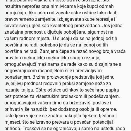
rezultira neprofesionalnim ivicama koje kupci odmah
primjećuju. Ako oštro održavate oštre oštrice tako da ih
pravovremeno zamjenite, izbjegavate skupe represije i
čuvate svoj ugled kao kvalitetnog proizvođača. Još jedna
značajna prednost uključuje poboljšanu sigurnost na
vašem radnom mjestu. U slučaju da se na jednoj od tih
površina ne radi, potrebno je da se na jednoj od tih
površina ne radi. Zamjena čepe za rezač novog broja vraća
pravilnu mehaničku mehaničku snagu rezanja,
omogućavajući mašinama da rade kako su dizajnirane s
odgovarajućom raspodjelom sile i predvidljivim
ponašanjem. Brzina proizvodnje predstavlja još jednu
uvjerljivu prednost redovnih praksi zamjene noža za
rezanje knjiga. Oštre oštrice učinkovito seče hrpu papira
bez potrebe za višestrukim prolaskom ili podešavanjem,
omogućavajući vašem timu da brže završi poslove i
prihvati više narudžbi bez dodatnog osoblja ili opreme.
Uštedjeno vrijeme se znatno nakuplja tijekom tjedana i
mjeseci, što se izravno pretvara u povećan potencijal
prihoda. Troškovi se ne ograničavaju samo na uštedu rada