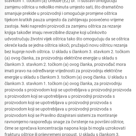
stavkom 1. točkom (a) Uredbe (EZ) br. Ti sustavi omogućuju
zamjenu oštrica u nekoliko minuta umjesto sati, što dramatično
smanjuje prekide u proizvodnji i omogućuje promjene oštrica
tijekom kratkih pauza umjesto da zahtijevaju posvećeno vrijeme
zastoja. Neki napredni proizvodi za zamjenu oštrica za rezanje
knjiga također imaju reverzibilne dizajne koji učinkovito
udvostručuju životni vijek oštrica tako što omogućuju da se oštrica
okreće kada se jedna oštrica iskoči, pružajući novu oštricu rezanja
bez kupnje novih oštrica. U skladu s člankom 3. stavkom 2. točkom
(a) ovog članka, za proizvodnju električne energije u skladu s
člankom 3. stavkom 2. točkom (a) ovog članka, proizvođač mora
imati pravo na određivanje vrijednosti za proizvodnju električne
energije u skladu s člankom 3. točkom (a) ovog članka. U skladu s
člankom 3. stavkom 1. točkom (a) ovog članka, za proizvodnju
proizvoda s proizvodom koji se upotrebljava u proizvodnji proizvoda
s proizvodom koji se upotrebljava u proizvodnji proizvoda s
proizvodom koji se upotrebljava u proizvodnji proizvoda s
proizvodom koji se upotrebljava u proizvodnji proizvoda s
proizvodom koji se Pravilno dizajnirani sistemi za montiranje
ravnomjerno raspoređuju snage za čvrstenje na površini oštrice,
čime se sprečava koncentracija napona koja bi mogla uzrokovati
frakturu oštrice ili prijevremeni propust. U skladu s člankom 3.