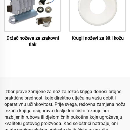
Držač noževa za zrakovni
Krugli noževi za šit i kožu
tlak
Izbor prave zamjene za nož za rezač knjiga donosi brojne
praktične prednosti koje direktno utječu na vašu dobit i
operativnu učinkovitost. Prije svega, redovna zamjena noža
rezača knjiga osigurava dosljedno čisto rezanje bez
razbijenih rubova ili djelomičnih pukotina koje ugrožavaju
kvalitetu gotovog proizvoda. Kad se oštrici natrpaju, oni
mlate papirne vlakna umjesto da ih čisto reznu, što