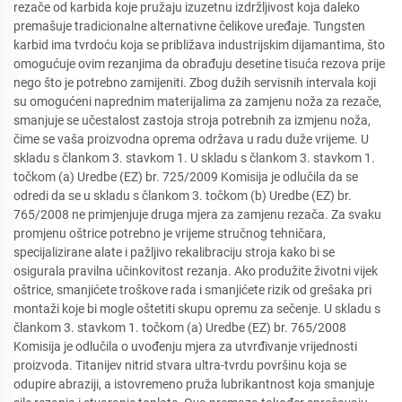
rezače od karbida koje pružaju izuzetnu izdržljivost koja daleko
premašuje tradicionalne alternativne čelikove uređaje. Tungsten
karbid ima tvrdoću koja se približava industrijskim dijamantima, što
omogućuje ovim rezanjima da obrađuju desetine tisuća rezova prije
nego što je potrebno zamijeniti. Zbog dužih servisnih intervala koji
su omogućeni naprednim materijalima za zamjenu noža za rezače,
smanjuje se učestalost zastoja stroja potrebnih za izmjenu noža,
čime se vaša proizvodna oprema održava u radu duže vrijeme. U
skladu s člankom 3. stavkom 1. U skladu s člankom 3. stavkom 1.
točkom (a) Uredbe (EZ) br. 725/2009 Komisija je odlučila da se
odredi da se u skladu s člankom 3. točkom (b) Uredbe (EZ) br.
765/2008 ne primjenjuje druga mjera za zamjenu rezača. Za svaku
promjenu oštrice potrebno je vrijeme stručnog tehničara,
specijalizirane alate i pažljivo rekalibraciju stroja kako bi se
osigurala pravilna učinkovitost rezanja. Ako produžite životni vijek
oštrice, smanjićete troškove rada i smanjićete rizik od grešaka pri
montaži koje bi mogle oštetiti skupu opremu za sečenje. U skladu s
člankom 3. stavkom 1. točkom (a) Uredbe (EZ) br. 765/2008
Komisija je odlučila o uvođenju mjera za utvrđivanje vrijednosti
proizvoda. Titanijev nitrid stvara ultra-tvrdu površinu koja se
odupire abraziji, a istovremeno pruža lubrikantnost koja smanjuje