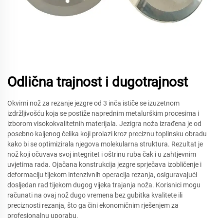
Odlična trajnost i dugotrajnost
Okvirni nož za rezanje jezgre od 3 inča ističe se izuzetnom
izdržljivošću koja se postiže naprednim metalurškim procesima i
izborom visokokvalitetnih materijala. Jezigra noža izrađena je od
posebno kaljenog čelika koji prolazi kroz preciznu toplinsku obradu
kako bi se optimizirala njegova molekularna struktura. Rezultat je
nož koji očuvava svoj integritet i oštrinu ruba čak i u zahtjevnim
uvjetima rada. Ojačana konstrukcija jezgre sprječava izobličenje i
deformaciju tijekom intenzivnih operacija rezanja, osiguravajući
dosljedan rad tijekom dugog vijeka trajanja noža. Korisnici mogu
računati na ovaj nož dugo vremena bez gubitka kvalitete ili
preciznosti rezanja, što ga čini ekonomičnim rješenjem za
profesionalnu uporabu.