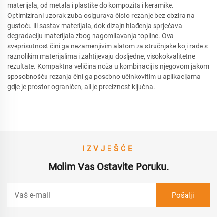
materijala, od metala i plastike do kompozita i keramike.
Optimizirani uzorak zuba osigurava čisto rezanje bez obzira na
gustoću ili sastav materijala, dok dizajn hlađenja sprječava
degradaciju materijala zbog nagomilavanja topline. Ova
sveprisutnost čini ga nezamenjivim alatom za stručnjake koji rade s
raznolikim materijalima i zahtijevaju dosljedne, visokokvalitetne
rezultate. Kompaktna veličina noža u kombinaciji s njegovom jakom
sposobnošću rezanja čini ga posebno učinkovitim u aplikacijama
gdje je prostor ograničen, ali je preciznost ključna.
IZVJEŠĆE
Molim Vas Ostavite Poruku.