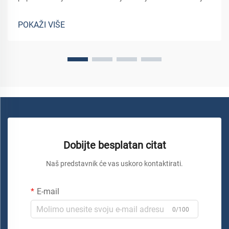
korišteni u proizvodnji noževa za rezanje papirnatih valjaka
igraju ključnu ulogu u njihovoj trajnosti. Noževi izrađeni od
POKAŽI VIŠE
čelika s visokim udjelom ugljika često su...
Dobijte besplatan citat
Naš predstavnik će vas uskoro kontaktirati.
E-mail
0/100