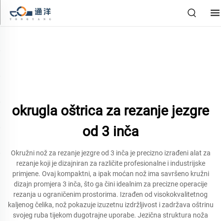
okrugla oštrica za rezanje jezgre
od 3 inča
Okružni nož za rezanje jezgre od 3 inča je precizno izrađeni alat za
rezanje koji je dizajniran za različite profesionalne i industrijske
primjene. Ovaj kompaktni, a ipak moćan nož ima savršeno kružni
dizajn promjera 3 inča, što ga čini idealnim za precizne operacije
rezanja u ograničenim prostorima. Izrađen od visokokvalitetnog
kaljenog čelika, nož pokazuje izuzetnu izdržljivost i zadržava oštrinu
svojeg ruba tijekom dugotrajne uporabe. Jezična struktura noža