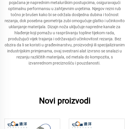
pojačana je naprednim metalurškim postupcima, osiguravajući
optimalnu performansu u zahtjevnim uvjetima. Njegov rezni rub
točno je brušen kako bi se održala dosljedna dubina i točnost
rezanja, dok posebna geometrija zubi omogućuje glatko i učinkovito
uklanjanje materijala. Dizajn noža uključuje napredne kanale za
hlađenje koji pomažu u raspršivanju topline tijekom rada,
produžujući vijek trajanja i održavajući učinkovitost rezanja. Bez
obzira da li se koristi u građevinarstvu, proizvodnji ili specijaliziranim
industrijskim primjenama, ovaj svestrani alat izvrsno se snalazi u
rezanju različitih materijala, od metala do kompozita, s
izvanrednom preciznošću i pouzdanosti.
Novi proizvodi