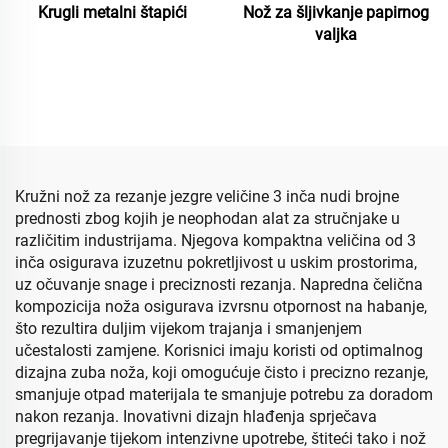
Krugli metalni štapići
Nož za šljivkanje papirnog
valjka
Kružni nož za rezanje jezgre veličine 3 inča nudi brojne
prednosti zbog kojih je neophodan alat za stručnjake u
različitim industrijama. Njegova kompaktna veličina od 3
inča osigurava izuzetnu pokretljivost u uskim prostorima,
uz očuvanje snage i preciznosti rezanja. Napredna čelična
kompozicija noža osigurava izvrsnu otpornost na habanje,
što rezultira duljim vijekom trajanja i smanjenjem
učestalosti zamjene. Korisnici imaju koristi od optimalnog
dizajna zuba noža, koji omogućuje čisto i precizno rezanje,
smanjuje otpad materijala te smanjuje potrebu za doradom
nakon rezanja. Inovativni dizajn hlađenja sprječava
pregrijavanje tijekom intenzivne upotrebe, štiteći tako i nož