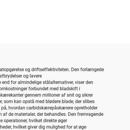
ltatopgørelse og driftseffektiviteten. Den forlængede
safbrydelser og lavere
nd for almindelige stålalternativer, viser den
tomkostninger forbundet med bladskift i
skærekanter gennem millioner af snit og sikrer
r, som kan opstå med blødere blade, der slibes
ris på, hvordan carbidskærepåskærere opretholder
ion af de materialer, der behandles. Den fremragende
 operationer, hvilket direkte øger
der, hvilket giver dig mulighed for at øge