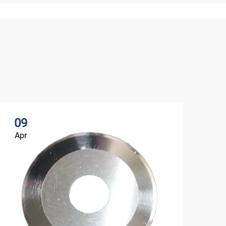
09
3
Apr
Ap