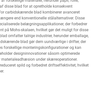
forskellige materialer, herunder papir, folie,
 af disse blad for at opretholde konsekvent
 for carbidskærende blad kombinerer avanceret
længere end konventionelle stålalternativer. Disse
ecialiserede belægningsapplikationer, der forbedrer
 på Mohs-skalaen, hvilket gør det muligt for disse
ad omfatter talrige industrier, herunder emballage,
bidskærende blad gør dem uundværlige i drifter, der
ses forskellige monteringskonfigurationer og kan
ndeholder designinnovationer såsom optimerede
rer materialeadhæsion under skæreoperationer.
uceret spild og forbedret driftseffektivitet, hvilket
er.