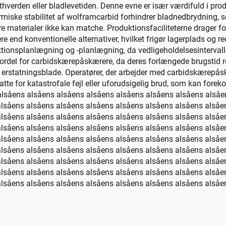
hverden eller bladlevetiden. Denne evne er især værdifuld i pro
miske stabilitet af wolframcarbid forhindrer bladnedbrydning, s
 materialer ikke kan matche. Produktionsfaciliteterne drager fo
 end konventionelle alternativer, hvilket frigør lagerplads og re
tionsplanlægning og -planlægning, da vedligeholdelsesintervaller
l fordel for carbidskærepåskærere, da deres forlængede brugstid 
af erstatningsblade. Operatører, der arbejder med carbidskærepås
atte for katastrofale fejl eller uforudsigelig brud, som kan fo
alsåens alsåens alsåens alsåens alsåens alsåens alsåens alsåe
alsåens alsåens alsåens alsåens alsåens alsåens alsåens alsåe
alsåens alsåens alsåens alsåens alsåens alsåens alsåens alsåe
alsåens alsåens alsåens alsåens alsåens alsåens alsåens alsåe
alsåens alsåens alsåens alsåens alsåens alsåens alsåens alsåe
alsåens alsåens alsåens alsåens alsåens alsåens alsåens alsåe
alsåens alsåens alsåens alsåens alsåens alsåens alsåens alsåe
alsåens alsåens alsåens alsåens alsåens alsåens alsåens alsåe
lsåens alsåens alsåens alsåens alsåens alsåens alsåens alsåens