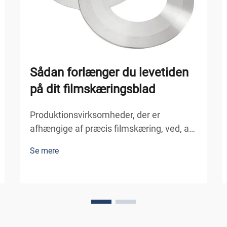
Sådan forlænger du levetiden
på dit filmskæringsblad
Produktionsvirksomheder, der er
afhængige af præcis filmskæring, ved, at
klingens ydeevne direkte påvirker
Se mere
produktionsydelse og produktkvalitet. En
velvedligeholdt filmsplittingskling kan
markant reducere nedetid, minimere
materialeaffald og forbedre
konsekvensen i outputtet...