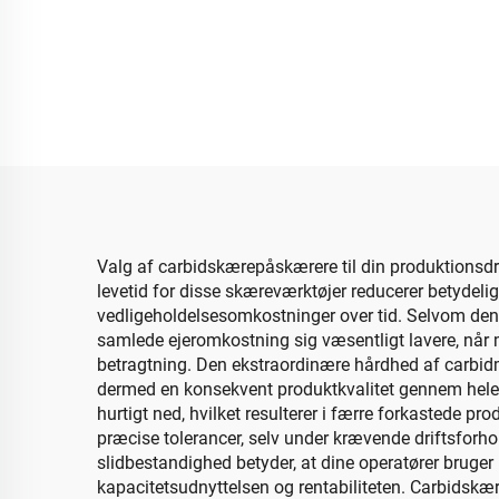
Valg af carbidskærepåskærere til din produktionsdrif
levetid for disse skæreværktøjer reducerer betydelig
vedligeholdelsesomkostninger over tid. Selvom den o
samlede ejeromkostning sig væsentligt lavere, når 
betragtning. Den ekstraordinære hårdhed af carbidma
dermed en konsekvent produktkvalitet gennem hele d
hurtigt ned, hvilket resulterer i færre forkastede 
præcise tolerancer, selv under krævende driftsforho
slidbestandighed betyder, at dine operatører bruger m
kapacitetsudnyttelsen og rentabiliteten. Carbidskæ