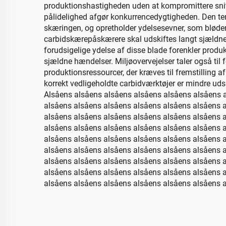
produktionshastigheden uden at kompromittere snit
pålidelighed afgør konkurrencedygtigheden. Den ter
skæringen, og opretholder ydelsesevner, som blødere
carbidskærepåskærere skal udskiftes langt sjældnere
forudsigelige ydelse af disse blade forenkler produk
sjældne hændelser. Miljøovervejelser taler også ti
produktionsressourcer, der kræves til fremstilling 
korrekt vedligeholdte carbidværktøjer er mindre uds
Alsåens alsåens alsåens alsåens alsåens alsåens 
alsåens alsåens alsåens alsåens alsåens alsåens 
alsåens alsåens alsåens alsåens alsåens alsåens 
alsåens alsåens alsåens alsåens alsåens alsåens 
alsåens alsåens alsåens alsåens alsåens alsåens 
alsåens alsåens alsåens alsåens alsåens alsåens 
alsåens alsåens alsåens alsåens alsåens alsåens 
alsåens alsåens alsåens alsåens alsåens alsåens 
alsåens alsåens alsåens alsåens alsåens alsåens a