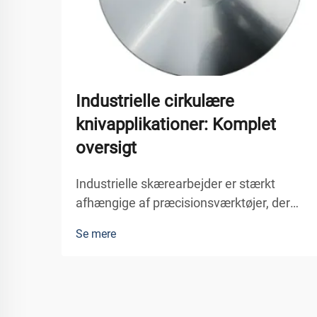
Industrielle cirkulære
knivapplikationer: Komplet
oversigt
Industrielle skærearbejder er stærkt
afhængige af præcisionsværktøjer, der
leverer konsekvente resultater i mange
Se mere
forskellige produktionsmiljøer. Den
cirkulære kniv er ét af de mest alsidige og
nødvendige skæreværktøjer i moderne
industrielle applikationer...