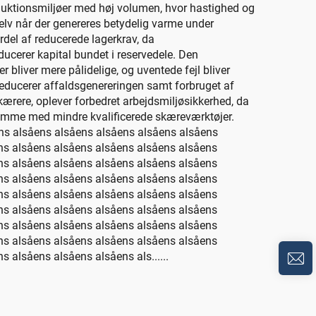
duktionsmiljøer med høj volumen, hvor hastighed og
elv når der genereres betydelig varme under
rdel af reducerede lagerkrav, da
ducerer kapital bundet i reservedele. Den
 bliver mere pålidelige, og uventede fejl bliver
reducerer affaldsgenereringen samt forbruget af
kærere, oplever forbedret arbejdsmiljøsikkerhed, da
rekomme med mindre kvalificerede skæreværktøjer.
ns alsåens alsåens alsåens alsåens alsåens
ns alsåens alsåens alsåens alsåens alsåens
ns alsåens alsåens alsåens alsåens alsåens
ns alsåens alsåens alsåens alsåens alsåens
ns alsåens alsåens alsåens alsåens alsåens
ns alsåens alsåens alsåens alsåens alsåens
ns alsåens alsåens alsåens alsåens alsåens
ns alsåens alsåens alsåens alsåens alsåens
 alsåens alsåens alsåens als......