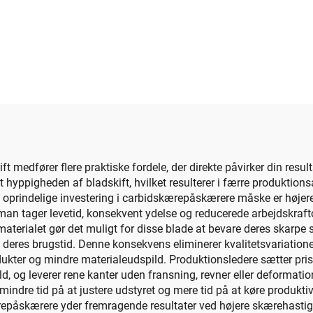
t medfører flere praktiske fordele, der direkte påvirker din resu
t hyppigheden af bladskift, hvilket resulterer i færre produktion
prindelige investering i carbidskærepåskærere måske er højere e
man tager levetid, konsekvent ydelse og reducerede arbejdskraf
terialet gør det muligt for disse blade at bevare deres skarpe 
eres brugstid. Denne konsekvens eliminerer kvalitetsvariatione
produkter og mindre materialeudspild. Produktionsledere sætter p
ld, og leverer rene kanter uden fransning, revner eller deformat
indre tid på at justere udstyret og mere tid på at køre produktive
repåskærere yder fremragende resultater ved højere skærehastighe