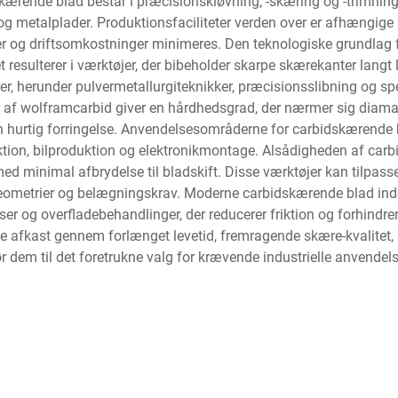
rende blad består i præcisionskløvning, -skæring og -trimning af 
 og metalplader. Produktionsfaciliteter verden over er afhængige
der og driftsomkostninger minimeres. Den teknologiske grundlag
 resulterer i værktøjer, der bibeholder skarpe skærekanter langt 
r, herunder pulvermetallurgiteknikker, præcisionsslibning og sp
af wolframcarbid giver en hårdhedsgrad, der nærmer sig diamant
hurtig forringelse. Anvendelsesområderne for carbidskærende bl
duktion, bilproduktion og elektronikmontage. Alsådigheden af car
med minimal afbrydelse til bladskift. Disse værktøjer kan tilpas
tgeometrier og belægningskrav. Moderne carbidskærende blad i
lser og overfladebehandlinger, der reducerer friktion og forhind
 afkast gennem forlænget levetid, fremragende skære-kvalitet, red
r dem til det foretrukne valg for krævende industrielle anvendels