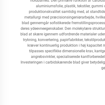
holdbarhed. Den primære funktion af carbidskæ
aluminiumsfolie, plastik, tekstiler, gummi
produktionskvalitet samtidig med, at standti
metallurgi med præcisionsingeniørarbejde, hvilket
blad gennemgår sofistikerede fremstillingsprocesse
deres ydeevneegenskaber. Den molekylære struktur 
blad at skære igennem udfordrende materialer uden 
trykning, konvertering, papirfabrikker, tekstilpro
kræver kontinuerlig produktion i høj kapacitet 
tilpasses specifikke dimensionelle krav, kan
angrebsvinkler, specialiserede kantforberede
Investeringen i carbidskærende blad giver betydelige
gø