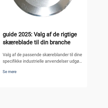
Såd
Tri
At v
guide 2025: Valg af de rigtige
skar
skæreblade til din branche
og pr
Se m
komm
Valg af de passende skæreblander til dine
du a
specifikke industrielle anvendelser udgør
teks
en afgørende beslutning, der direkte
føde
Se mere
påvirker den operative effektivitet,
produktkvaliteten og de samlede
produktionsomkostninger. Industrielle
skæreoperationer inden for fremstilling...