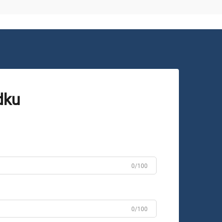
dku
0/100
0/100