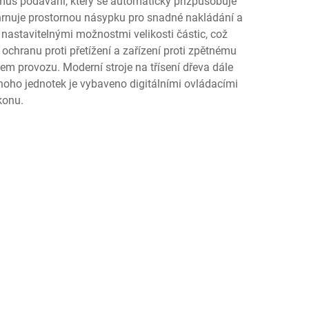
smus podávání, který se automaticky přizpůsobuje
 zahrnuje prostornou násypku pro snadné nakládání a
nastavitelnými možnostmi velikosti částic, což
chranu proti přetížení a zařízení proti zpětnému
ěhem provozu. Moderní stroje na třísení dřeva dále
noho jednotek je vybaveno digitálními ovládacími
konu.