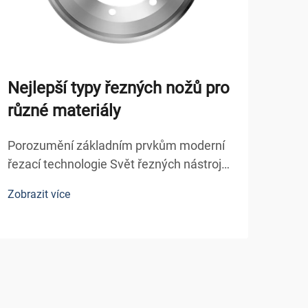
Nejlepší typy řezných nožů pro
Žeb
různé materiály
nůž
Porozumění základním prvkům moderní
Zákl
řezací technologie Svět řezných nástrojů
kart
se v průběhu staletí výrazně vyvíjel, od
před
Zobrazit více
Zobra
primitivních kamenných nástrojů až po
obal
dnešní sofistikované technologie řezných
přes
ostří. Ať už jste profesionál...
efek