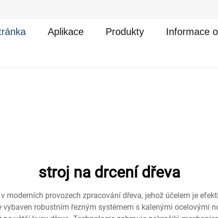
tránka
Aplikace
Produkty
Informace o
stroj na drcení dřeva
ní v moderních provozech zpracování dřeva, jehož účelem je efek
 je vybaven robustním řezným systémem s kalenými ocelovými noži