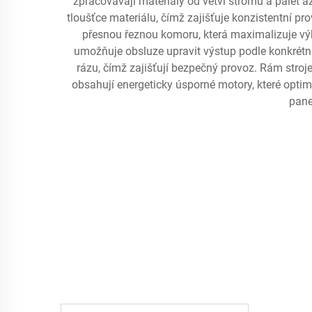
zpracovávají materiály od větví stromů a palet 
tloušťce materiálu, čímž zajišťuje konzistentní pr
přesnou řeznou komoru, která maximalizuje výk
umožňuje obsluze upravit výstup podle konkrétní
rázu, čímž zajišťují bezpečný provoz. Rám stroje 
obsahují energeticky úsporné motory, které opti
pane