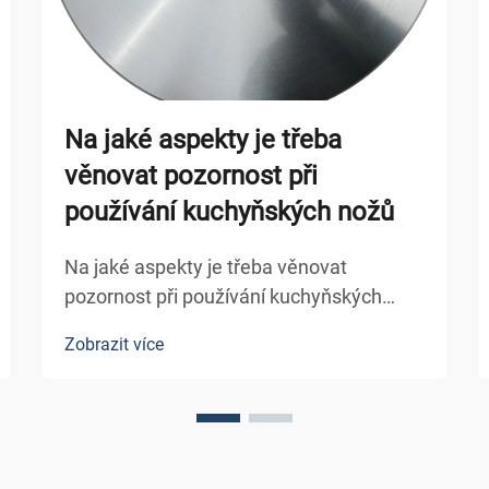
Na jaké aspekty je třeba
věnovat pozornost při
používání kuchyňských nožů
Na jaké aspekty je třeba věnovat
pozornost při používání kuchyňských
nožů Kuchyňské nože jsou nezbytnými
Zobrazit více
nástroji v kuchyních, od domácího vaření
až po profesionální restaurace. Umožňují
rychlejší a snazší provádění úkolů, jako je
krájení zeleniny, nakrájení masa a
načešení bylin. Při...