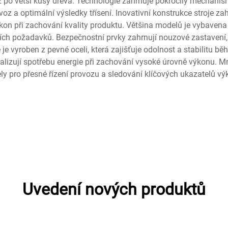
až po větší kusy dřeva. Technologie zahrnuje pokročilý mechani
ovoz a optimální výsledky třísení. Inovativní konstrukce stroje
on při zachování kvality produktu. Většina modelů je vybavena 
ch požadavků. Bezpečnostní prvky zahrnují nouzové zastavení, o
je vyroben z pevné oceli, která zajišťuje odolnost a stabilitu b
malizují spotřebu energie při zachování vysoké úrovně výkonu. M
ly pro přesné řízení provozu a sledování klíčových ukazatelů vý
Uvedení nových produktů