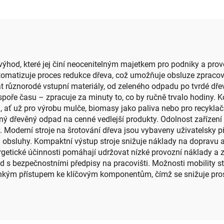
výhod, které jej činí neocenitelným majetkem pro podniky a pro
automatizuje proces redukce dřeva, což umožňuje obsluze zprac
různorodé vstupní materiály, od zeleného odpadu po tvrdé dřev
oře času – zpracuje za minuty to, co by ručně trvalo hodiny. Kon
 ať už pro výrobu mulče, biomasy jako paliva nebo pro recyklační
ý dřevěný odpad na cenné vedlejší produkty. Odolnost zařízení a
 Moderní stroje na šrotování dřeva jsou vybaveny uživatelsky př
si obsluhy. Kompaktní výstup stroje snižuje náklady na dopravu 
etické účinnosti pomáhají udržovat nízké provozní náklady a z
d s bezpečnostními předpisy na pracovišti. Možnosti mobility st
lehkým přístupem ke klíčovým komponentům, čímž se snižuje pros