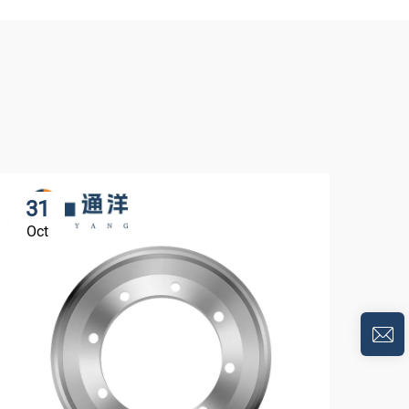
31
3
Oct
Oc