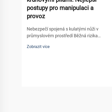
postupy pro manipulaci a
provoz
Nebezpečí spojená s kulatými nůži v
průmyslovém prostředí Běžná rizika
spojená s provozem kruhových nožů
Zobrazit více
Nebezpečí způsobená kulatými nůži v
průmyslových aplikacích Kulaté nůžky v
průmyslových aplikacích představují
několik nebezpečí, z nichž největší...