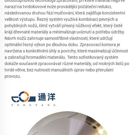
dvoustupňovou technologii zpracování, při které materiál nejprve
narazí na tvrdokovové nože provádějící počáteční redukci,
následovanou druhou fází mulčování, která zajišťuje konzistentní
velikost výstupu. Řezný systém využívá kombinaci pevných a
pohyblivých nožů, čímž vytváří přesný nůžkový efekt, který čistě
krájí dřevnaté materiály a minimalizuje uvíznutí a potřebu údržby.
Návrh nožů zahrnuje samostříbivé vlastnosti, které udržují
optimální řezný výkon po dlouhou dobu. Zpracovací komora je
navržena s konkrétními úhly a povrchy, které maximalizují účinnost
a zabraňují hromadění materiálu. Tento sofistikovaný systém
dokáže současně zpracovávat různé materiály, od mokrých listů po
tvrdé větve, bez nutnosti manuálních úprav nebo přerušení
provozu.