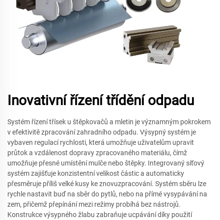
Inovativní řízení třídění odpadu
Systém řízení třísek u štěpkovačů a mletin je významným pokrokem
v efektivitě zpracování zahradního odpadu. Výsypný systém je
vybaven regulací rychlosti, která umožňuje uživatelům upravit
průtok a vzdálenost dopravy zpracovaného materiálu, čímž
umožňuje přesné umístění mulče nebo štěpky. Integrovaný síťový
systém zajišťuje konzistentní velikost částic a automaticky
přesměruje příliš velké kusy ke znovuzpracování. Systém sběru lze
rychle nastavit buď na sběr do pytlů, nebo na přímé vysypávání na
zem, přičemž přepínání mezi režimy probíhá bez nástrojů.
Konstrukce výsypného žlabu zabraňuje ucpávání díky použití