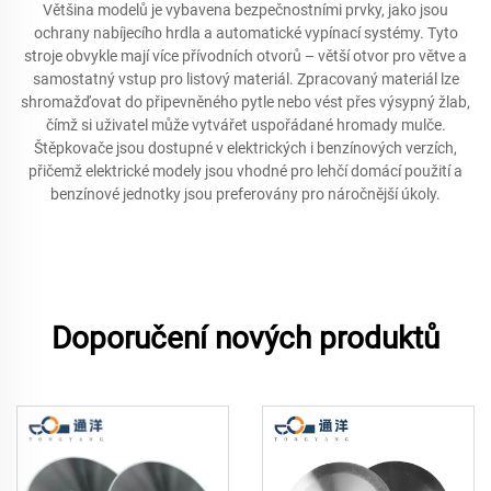
Většina modelů je vybavena bezpečnostními prvky, jako jsou
ochrany nabíjecího hrdla a automatické vypínací systémy. Tyto
stroje obvykle mají více přívodních otvorů – větší otvor pro větve a
samostatný vstup pro listový materiál. Zpracovaný materiál lze
shromažďovat do připevněného pytle nebo vést přes výsypný žlab,
čímž si uživatel může vytvářet uspořádané hromady mulče.
Štěpkovače jsou dostupné v elektrických i benzínových verzích,
přičemž elektrické modely jsou vhodné pro lehčí domácí použití a
benzínové jednotky jsou preferovány pro náročnější úkoly.
Doporučení nových produktů