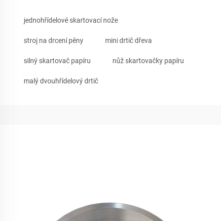
jednohřídelové skartovací nože
stroj na drcení pěny
mini drtič dřeva
silný skartovač papíru
nůž skartovačky papíru
malý dvouhřídelový drtič