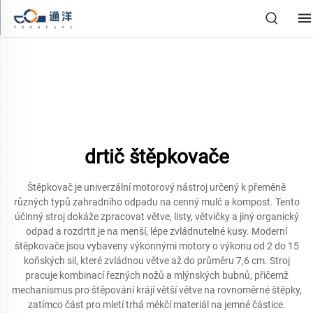
drtič štěpkovače
Štěpkovač je univerzální motorový nástroj určený k přeměně
různých typů zahradního odpadu na cenný mulč a kompost. Tento
účinný stroj dokáže zpracovat větve, listy, větvičky a jiný organický
odpad a rozdrtit je na menší, lépe zvládnutelné kusy. Moderní
štěpkovače jsou vybaveny výkonnými motory o výkonu od 2 do 15
koňských sil, které zvládnou větve až do průměru 7,6 cm. Stroj
pracuje kombinací řezných nožů a mlýnských bubnů, přičemž
mechanismus pro štěpování krájí větší větve na rovnoměrné štěpky,
zatímco část pro mletí trhá měkčí materiál na jemné částice.