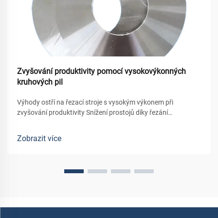
Zvyšování produktivity pomocí vysokovýkonných
kruhových pil
Výhody ostří na řezací stroje s vysokým výkonem při
zvyšování produktivity Snížení prostojů díky řezání
materiálem vyšší kvality Tyto vysoce výkonné kotoučové
nože pomáhají snižovat prostoje tím, že zvyšují rychlost
Zobrazit více
řezání materiálů. Th...