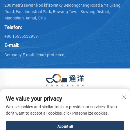
200 metrů severně od křižovatky Beidongcheng Road a Yalujiang
Road, East Industrial Park, Bowang Town, Bowang District,
Maanshan, Anhui, Čína
Telefon:
+86 15655532959
E-mail:
Company E-mail:
[email protected]
Copyright © 2026 Ma'anshan Tongyang Machinery Equipment
We value your privacy
Co., Ltd. Všechna práva vyhrazena.
Zásady ochrany soukromí
We use cookies and similar tools to provide our services. If you
don't want to accept all cookies, click Personalize cookies.
Accept all