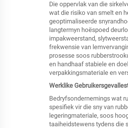
Die oppervlak van die sirkelv
wat die risiko van smelt en h
geoptimaliseerde snyrandhoek
langtermyn hoëspoed deurlop
impakweerstand, slytweersta
frekwensie van lemvervangin
prosesse soos rubberstrookui
en handhaaf stabiele en doel
verpakkingsmateriale en ver
Werklike Gebruikersgevalles
Bedryfsondernemings wat ru
spesifiek vir die sny van ru
legeringmateriale, soos hoo
taaiheidstewens tydens die s