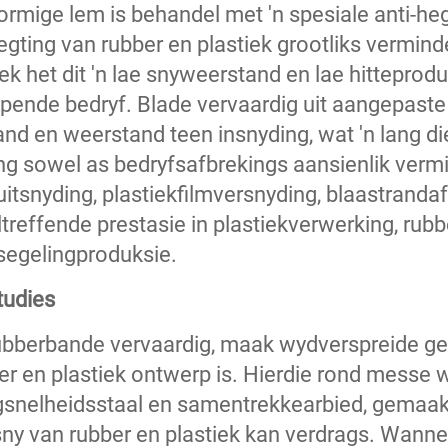
ormige lem is behandel met 'n spesiale anti-heg
egting van rubber en plastiek grootliks vermind
 het dit 'n lae snyweerstand en lae hitteproduk
ende bedryf. Blade vervaardig uit aangepaste 
nd en weerstand teen insnyding, wat 'n lang di
g sowel as bedryfsafbrekings aansienlik vermin
tsnyding, plastiekfilmversnyding, blaastrandaf
treffende prestasie in plastiekverwerking, rubb
segelingproduksie.
tudies
bberbande vervaardig, maak wydverspreide ge
bber en plastiek ontwerp is. Hierdie rond messe
gsnelheidsstaal en samentrekkearbied, gemaak
ny van rubber en plastiek kan verdrags. Wanne