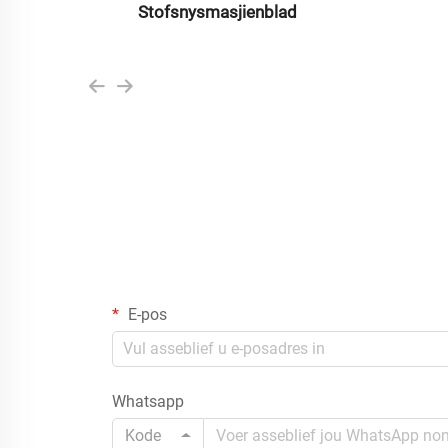
Stofsnysmasjienblad
E-pos
Whatsapp
Kode