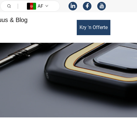
AF
us & Blog
Kry 'n Offerte