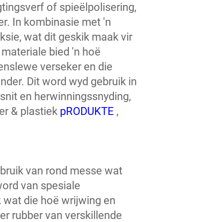
tingsverf of spieëlpolisering,
er. In kombinasie met 'n
sie, wat dit geskik maak vir
materiale bied 'n hoë
enslewe verseker en die
der. Dit word wyd gebruik in
snit en herwinningssnyding,
er & plastiek
pRODUKTE
,
bruik van rond messe wat
 word van spesiale
 wat die hoë wrijwing en
er rubber van verskillende