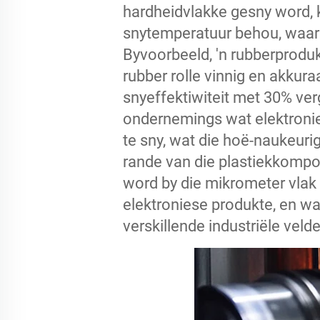
hardheidvlakke gesny word, 
snytemperatuur behou, waar
Byvoorbeeld, 'n rubberprodu
rubber rolle vinnig en akkur
snyeffektiwiteit met 30% ver
ondernemings wat elektroni
te sny, wat die hoë-naukeuri
rande van die plastiekkompon
word by die mikrometer vlak 
elektroniese produkte, en wa
verskillende industriële vel