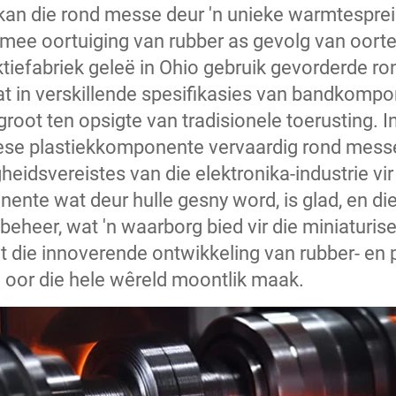
kan die rond messe deur 'n unieke warmtesprei
mee oortuiging van rubber as gevolg van oor
ktiefabriek geleë in Ohio gebruik gevorderde 
aat in verskillende spesifikasies van bandkompo
groot ten opsigte van tradisionele toerusting. 
ese plastiekkomponente vervaardig rond messe
gheidsvereistes van die elektronika-industrie 
ente wat deur hulle gesny word, is glad, en d
beheer, wat 'n waarborg bied vir die miniaturis
t die innoverende ontwikkeling van rubber- en p
de oor die hele wêreld moontlik maak.