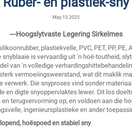
Ruber- en plastiek-sny
May.13.2025
---Hoogslytvaste Legering Sirkelmes
silikoonrubber, plastiekvelle, PVC, PET, PP, PE,
e snyblaaie is vervaardig uit 'n hoë-toutheid, sl
el van 'n volledige verhardingshittebehandeling
 sterk vermoeiingsweerstand, wat dit maklik ma
e verwerk. Die snyproses vind sonder materiaal
de en digte snyoppervlaktes lewer. Dit los doe
 en terugvervorming op, en voldoen aan die hoë
ingsvelle, ingenieursplastieke en ander toepassi
urlopend, hoëspoed en stabiel sny