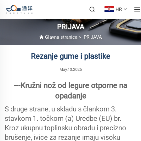
HR
PRIJAVA
Glavna stranica
>
PRIJAVA
Rezanje gume i plastike
May.13.2025
---Kružni nož od legure otporne na
opadanje
S druge strane, u skladu s člankom 3.
stavkom 1. točkom (a) Uredbe (EU) br.
Kroz ukupnu toplinsku obradu i precizno
brušenje, ivice za rezanje imaju visoku