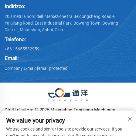
Indirizzo:
200 metri a nord dell'intersezione tra Beidongcheng Road e
Yalujiang Road, East Industrial Park, Bowang Town, Bowang
District, Maanshan, Anhui, Cina
Telefono:
+86 15655532959
Email:
Company E-mail:
[email protected]
Diritti d'autore © 2026 Ma'anshan Tongyang Machinery
Equipment Co., Ltd. Tutti i diritti riservati.
Informativa sulla
We value your privacy
privacy
We use cookies and similar tools to provide our services. If you
don't want to accept all cookies, click Personalize cookies.