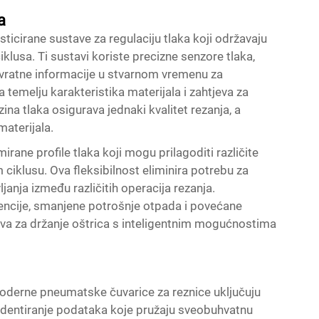
a
icirane sustave za regulaciju tlaka koji održavaju
klusa. Ti sustavi koriste precizne senzore tlaka,
ovratne informacije u stvarnom vremenu za
emelju karakteristika materijala i zahtjeva za
a tlaka osigurava jednaki kvalitet rezanja, a
aterijala.
rane profile tlaka koji mogu prilagoditi različite
 ciklusu. Ova fleksibilnost eliminira potrebu za
anja između različitih operacija rezanja.
tencije, smanjene potrošnje otpada i povećane
ava za držanje oštrica s inteligentnim mogućnostima
oderne pneumatske čuvarice za reznice uključuju
 evidentiranje podataka koje pružaju sveobuhvatnu