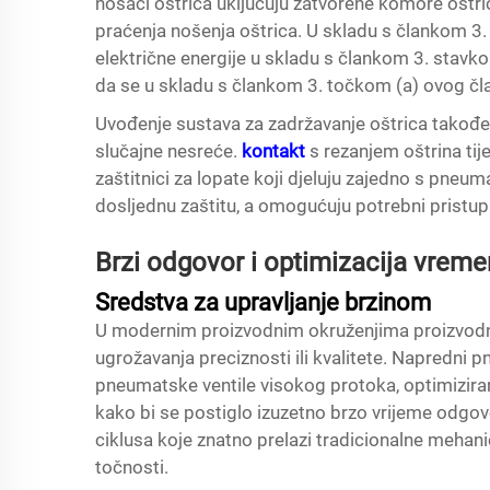
nosači oštrica uključuju zatvorene komore oštri
praćenja nošenja oštrica. U skladu s člankom 3.
električne energije u skladu s člankom 3. stavk
da se u skladu s člankom 3. točkom (a) ovog čl
Uvođenje sustava za zadržavanje oštrica takođe
slučajne nesreće.
kontakt
s rezanjem oštrina ti
zaštitnici za lopate koji djeluju zajedno s pne
dosljednu zaštitu, a omogućuju potrebni pristup
Brzi odgovor i optimizacija vreme
Sredstva za upravljanje brzinom
U modernim proizvodnim okruženjima proizvodna 
ugrožavanja preciznosti ili kvalitete. Napredni p
pneumatske ventile visokog protoka, optimizira
kako bi se postiglo izuzetno brzo vrijeme odgo
ciklusa koje znatno prelazi tradicionalne mehan
točnosti.