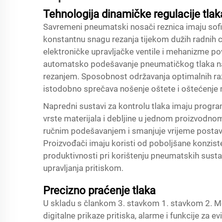
Tehnologija dinamičke regulacije tlak
Savremeni pneumatski nosači reznica imaju sofist
konstantnu snagu rezanja tijekom dužih radnih ci
elektroničke upravljačke ventile i mehanizme p
automatsko podešavanje pneumatičkog tlaka na t
rezanjem. Sposobnost održavanja optimalnih razin
istodobno sprečava nošenje oštete i oštećenje m
Napredni sustavi za kontrolu tlaka imaju programi
vrste materijala i debljine u jednom proizvodnom
ručnim podešavanjem i smanjuje vrijeme postavlj
Proizvođači imaju koristi od poboljšane konzis
produktivnosti pri korištenju pneumatskih sust
upravljanja pritiskom.
Precizno praćenje tlaka
U skladu s člankom 3. stavkom 1. stavkom 2. M
digitalne prikaze pritiska, alarme i funkcije za