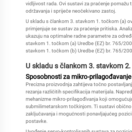
vidljivost rada. Ovi sustavi za praćenje pomažu
održavanja i spriječe neočekivano zastoj.
U skladu s člankom 3. stavkom 1. točkom (a) ovog
primjenjuje se sustav za praćenje pritiska. Anali
ukazuju na optimalne radne parametre za određe
stavkom 1. točkom (a) Uredbe (EZ) br. 765/2008
stavkom 1. točkom (b) Uredbe (EZ) br. 765/2008
U skladu s člankom 3. stavkom 2.
Sposobnosti za mikro-prilagođavanje
Precizna proizvodnja zahtijeva točno postavljanje
rezanja različitih specifikacija materijala. Napr
mehanizme mikro-prilagođivanja koji omogućuju
submilimetarskom točkinjom. Ti sustavi običn
zaključavanja i mogućnosti ponavljajućeg pozici
postavke.
Uvođenje servo-kontrolisanih sustava za pozic