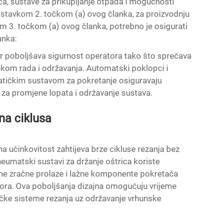
ca, sustave za prikupljanje otpada i mogućnosti
 stavkom 2. točkom (a) ovog članka, za proizvodnju
om 3. točkom (a) ovog članka, potrebno je osigurati
anka:
r poboljšava sigurnost operatora tako što sprečava
jekom rada i održavanja. Automatski poklopci i
umatičkim sustavom za pokretanje osiguravaju
 za promjene lopata i održavanje sustava.
na ciklusa
učinkovitost zahtijeva brze cikluse rezanja bez
neumatski sustavi za držanje oštrica koriste
ne zračne prolaze i lažne komponente pokretača
vora. Ova poboljšanja dizajna omogućuju vrijeme
ičke sisteme rezanja uz održavanje vrhunske