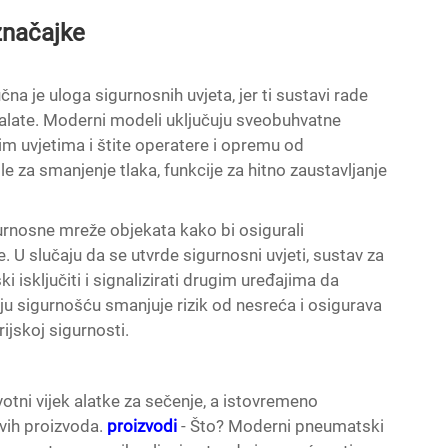
značajke
a je uloga sigurnosnih uvjeta, jer ti sustavi rade
 alate. Moderni modeli uključuju sveobuhvatne
m uvjetima i štite operatere i opremu od
le za smanjenje tlaka, funkcije za hitno zaustavljanje
gurnosne mreže objekata kako bi osigurali
e. U slučaju da se utvrde sigurnosni uvjeti, sustav za
sključiti i signalizirati drugim uređajima da
anju sigurnošću smanjuje rizik od nesreća i osigurava
ijskoj sigurnosti.
votni vijek alatke za sečenje, a istovremeno
vih proizvoda.
proizvodi
- Što? Moderni pneumatski