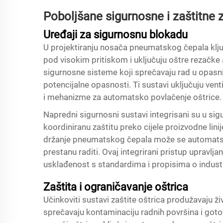
Poboljšane sigurnosne i zaštitne 
Uređaji za sigurnosnu blokadu
U projektiranju nosača pneumatskog čepala ključn
pod visokim pritiskom i uključuju oštre rezačke
sigurnosne sisteme koji sprečavaju rad u opasni
potencijalne opasnosti. Ti sustavi uključuju venti
i mehanizme za automatsko povlačenje oštrice.
Napredni sigurnosni sustavi integrisani su u si
koordiniranu zaštitu preko cijele proizvodne linij
držanje pneumatskog čepala može se automatski i
prestanu raditi. Ovaj integrirani pristup upravlj
usklađenost s standardima i propisima o industr
Zaštita i ograničavanje oštrica
Učinkoviti sustavi zaštite oštrica produžavaju ži
sprečavaju kontaminaciju radnih površina i goto