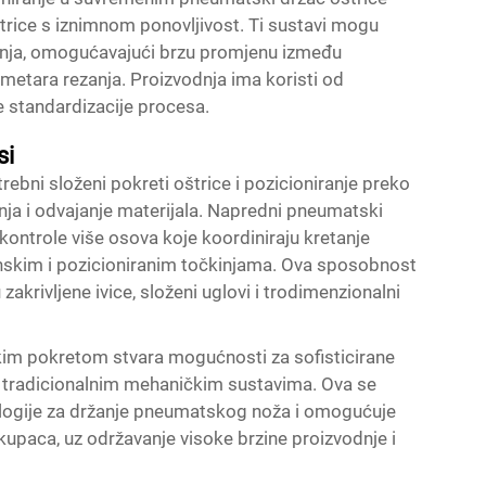
rice s iznimnom ponovljivost. Ti sustavi mogu
ezanja, omogućavajući brzu promjenu između
metara rezanja. Proizvodnja ima koristi od
 standardizacije procesa.
si
ebni složeni pokreti oštrice i pozicioniranje preko
anja i odvajanje materijala. Napredni pneumatski
kontrole više osova koje koordiniraju kretanje
enskim i pozicioniranim točkinjama. Ova sposobnost
akrivljene ivice, složeni uglovi i trodimenzionalni
kim pokretom stvara mogućnosti za sofisticirane
 s tradicionalnim mehaničkim sustavima. Ova se
logije za držanje pneumatskog noža i omogućuje
upaca, uz održavanje visoke brzine proizvodnje i