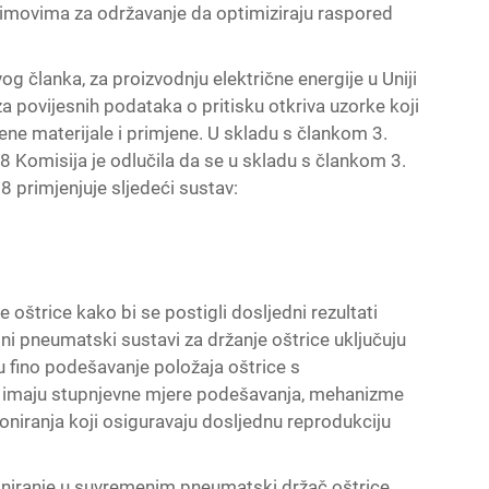
 timovima za održavanje da optimiziraju raspored
 članka, za proizvodnju električne energije u Uniji
za povijesnih podataka o pritisku otkriva uzorke koji
ne materijale i primjene. U skladu s člankom 3.
 Komisija je odlučila da se u skladu s člankom 3.
 primjenjuje sljedeći sustav:
 oštrice kako bi se postigli dosljedni rezultati
edni pneumatski sustavi za držanje oštrice uključuju
 fino podešavanje položaja oštrice s
o imaju stupnjevne mjere podešavanja, mehanizme
oniranja koji osiguravaju dosljednu reprodukciju
ioniranje u suvremenim
pneumatski držač oštrice