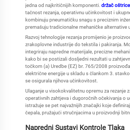
jedna od najkritičnijih komponenti.
držač oštric
tačnost rezanja, operativnu učinkovitost i ukupne
kombinuju pneumatičku snagu s preciznim inženje
premašuju tradicionalne mehaničke alternative
Razvoj tehnologije rezanja promijenio je proizv
zrakoplovne industrije do tekstila i pakiranja. 
integriraju napredne materijale, precizne mehan
kako bi se postizali dosljedni rezultati u zahtj
točkom (a) Uredbe (EZ) br. 765/2008 proizvođač
električne energije u skladu s člankom 3. stav
se osigurala njihova učinkovitost.
Ulaganje u visokokvalitetnu opremu za rezanje zah
operativnih zahtjeva i dugoročnih očekivanja o u
istražuje se pet najvažnijih značajki koje defin
čepala, pružajući stručnjacima u proizvodnji bitn
Napredni Sustavi Kontrole Tlaka