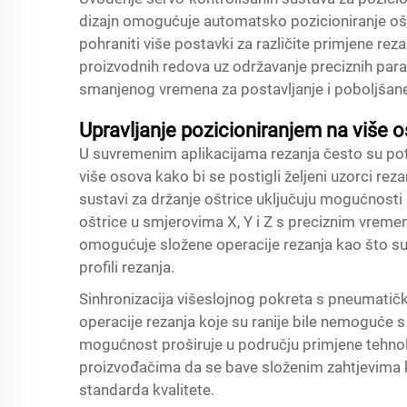
dizajn omogućuje automatsko pozicioniranje ošt
pohraniti više postavki za različite primjene r
proizvodnih redova uz održavanje preciznih para
smanjenog vremena za postavljanje i poboljšane
Upravljanje pozicioniranjem na više o
U suvremenim aplikacijama rezanja često su potr
više osova kako bi se postigli željeni uzorci rez
sustavi za držanje oštrice uključuju mogućnosti 
oštrice u smjerovima X, Y i Z s preciznim vrem
omogućuje složene operacije rezanja kao što su z
profili rezanja.
Sinhronizacija višeslojnog pokreta s pneumatič
operacije rezanja koje su ranije bile nemoguće
mogućnost proširuje u području primjene tehno
proizvođačima da se bave složenim zahtjevima k
standarda kvalitete.