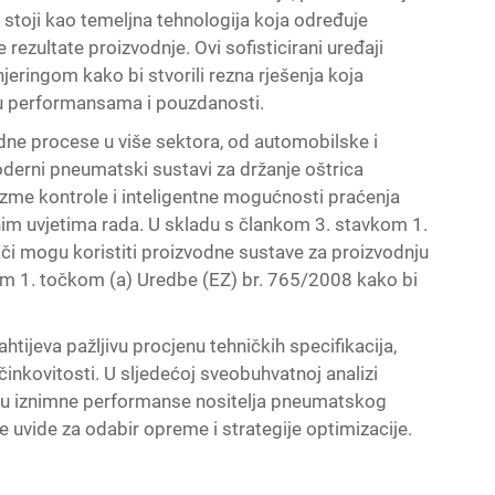
e
stoji kao temeljna tehnologija koja određuje
 rezultate proizvodnje. Ovi sofisticirani uređaji
ringom kako bi stvorili rezna rješenja koja
 u performansama i pouzdanosti.
odne procese u više sektora, od automobilske i
Moderni pneumatski sustavi za držanje oštrica
izme kontrole i inteligentne mogućnosti praćenja
evnim uvjetima rada. U skladu s člankom 3. stavkom 1.
i mogu koristiti proizvodne sustave za proizvodnju
kom 1. točkom (a) Uredbe (EZ) br. 765/2008 kako bi
tijeva pažljivu procjenu tehničkih specifikacija,
činkovitosti. U sljedećoj sveobuhvatnoj analizi
iraju iznimne performanse nositelja pneumatskog
e uvide za odabir opreme i strategije optimizacije.