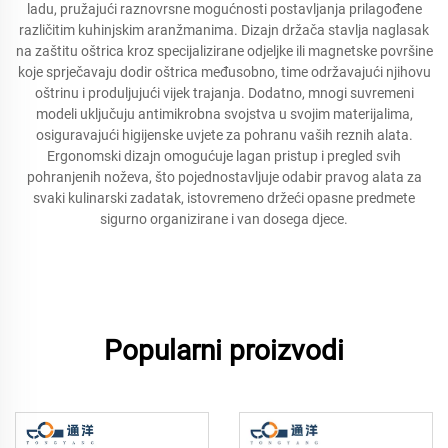
ladu, pružajući raznovrsne mogućnosti postavljanja prilagođene
različitim kuhinjskim aranžmanima. Dizajn držača stavlja naglasak
na zaštitu oštrica kroz specijalizirane odjeljke ili magnetske površine
koje sprječavaju dodir oštrica međusobno, time održavajući njihovu
oštrinu i produljujući vijek trajanja. Dodatno, mnogi suvremeni
modeli uključuju antimikrobna svojstva u svojim materijalima,
osiguravajući higijenske uvjete za pohranu vaših reznih alata.
Ergonomski dizajn omogućuje lagan pristup i pregled svih
pohranjenih noževa, što pojednostavljuje odabir pravog alata za
svaki kulinarski zadatak, istovremeno držeći opasne predmete
sigurno organizirane i van dosega djece.
Popularni proizvodi