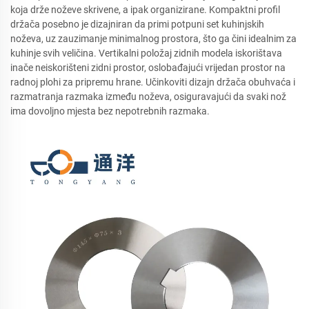
koja drže noževe skrivene, a ipak organizirane. Kompaktni profil
držača posebno je dizajniran da primi potpuni set kuhinjskih
noževa, uz zauzimanje minimalnog prostora, što ga čini idealnim za
kuhinje svih veličina. Vertikalni položaj zidnih modela iskorištava
inače neiskorišteni zidni prostor, oslobađajući vrijedan prostor na
radnoj plohi za pripremu hrane. Učinkoviti dizajn držača obuhvaća i
razmatranja razmaka između noževa, osiguravajući da svaki nož
ima dovoljno mjesta bez nepotrebnih razmaka.