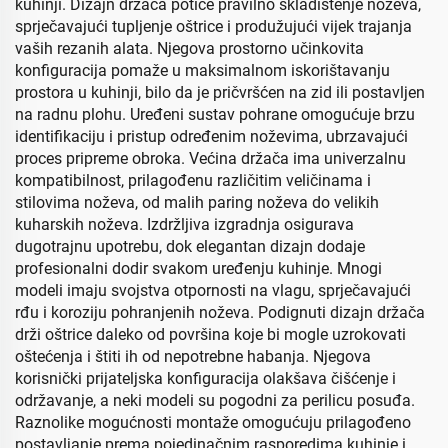
kuhinji. Dizajn držača potiče pravilno skladištenje noževa,
sprječavajući tupljenje oštrice i produžujući vijek trajanja
vaših rezanih alata. Njegova prostorno učinkovita
konfiguracija pomaže u maksimalnom iskorištavanju
prostora u kuhinji, bilo da je pričvršćen na zid ili postavljen
na radnu plohu. Uređeni sustav pohrane omogućuje brzu
identifikaciju i pristup određenim noževima, ubrzavajući
proces pripreme obroka. Većina držača ima univerzalnu
kompatibilnost, prilagođenu različitim veličinama i
stilovima noževa, od malih paring noževa do velikih
kuharskih noževa. Izdržljiva izgradnja osigurava
dugotrajnu upotrebu, dok elegantan dizajn dodaje
profesionalni dodir svakom uređenju kuhinje. Mnogi
modeli imaju svojstva otpornosti na vlagu, sprječavajući
rđu i koroziju pohranjenih noževa. Podignuti dizajn držača
drži oštrice daleko od površina koje bi mogle uzrokovati
oštećenja i štiti ih od nepotrebne habanja. Njegova
korisnički prijateljska konfiguracija olakšava čišćenje i
održavanje, a neki modeli su pogodni za perilicu posuđa.
Raznolike mogućnosti montaže omogućuju prilagođeno
postavljanje prema pojedinačnim rasporedima kuhinje i