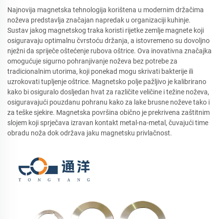
Najnovija magnetska tehnologija korištena u modernim držačima
noževa predstavlja značajan napredak u organizaciji kuhinje.
Sustav jakog magnetskog traka koristi rijetke zemlje magnete koji
osiguravaju optimalnu čvrstoću držanja, a istovremeno su dovoljno
nježni da spriječe oštećenje rubova oštrice. Ova inovativna značajka
omogućuje sigurno pohranjivanje noževa bez potrebe za
tradicionalnim utorima, koji ponekad mogu skrivati bakterije ili
uzrokovati tupljenje oštrice. Magnetsko polje pažljivo je kalibrirano
kako bi osiguralo dosljedan hvat za različite veličine i težine noževa,
osiguravajući pouzdanu pohranu kako za lake brusne noževe tako i
za teške sjekire. Magnetska površina obično je prekrivena zaštitnim
slojem koji sprječava izravan kontakt metal-na-metal, čuvajući time
obradu noža dok održava jaku magnetsku privlačnost.