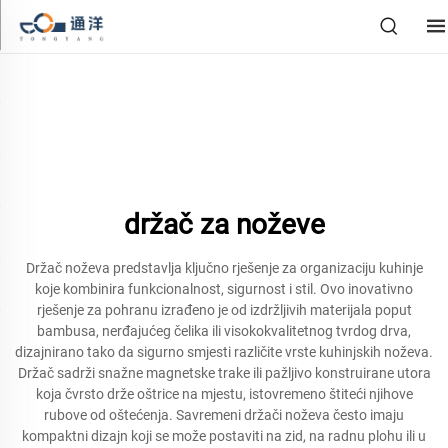
držač za noževe
Držač noževa predstavlja ključno rješenje za organizaciju kuhinje
koje kombinira funkcionalnost, sigurnost i stil. Ovo inovativno
rješenje za pohranu izrađeno je od izdržljivih materijala poput
bambusa, nerđajućeg čelika ili visokokvalitetnog tvrdog drva,
dizajnirano tako da sigurno smjesti različite vrste kuhinjskih noževa.
Držač sadrži snažne magnetske trake ili pažljivo konstruirane utora
koja čvrsto drže oštrice na mjestu, istovremeno štiteći njihove
rubove od oštećenja. Savremeni držači noževa često imaju
kompaktni dizajn koji se može postaviti na zid, na radnu plohu ili u