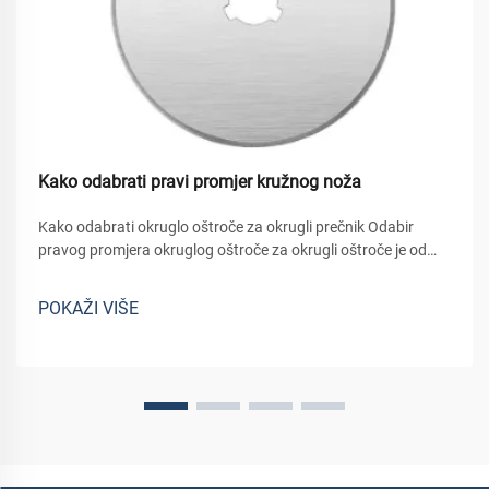
Kako odabrati pravi promjer kružnog noža
Kako odabrati okruglo oštroče za okrugli prečnik Odabir
pravog promjera okruglog oštroče za okrugli oštroče je od
ključne važnosti za postizanje čistih rezova, zaštitu strojeva i
osiguranje učinkovitog rada. Promen okruglog oštrica
POKAŽI VIŠE
direktno utječe na dubinu...