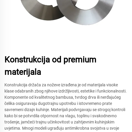
Konstrukcija od premium
materijala
Konstrukcija držača za noževe izrađena je od materijala visoke
klase odabranih zbog njihove izdržljivosti, estetike i funkcionalnosti.
Komponente od kvalitetnog bambusa, tvrdog drva ili nerđajućeg
čelika osiguravaju dugotrajnu upotrebu i istovremeno prate
savremeni dizajn kuhinje. Materijali podvrgavaju se strogoj kontroli
kako bi se potvrdila otpornost na vlagu, toplinu i svakodnevno
trošenje, jamčeći trajnu učinkovitost u zahtjevnim kuhinjskim
uvjetima. Mnogi modeli ugrađuju antimikrobna svojstva u svoje