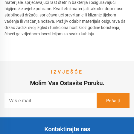
materijale, sprječavajući rast štetnih bakterija i osiguravajući
higijenske uvjete pohrane. Kvalitetni materijali također doprinose
stabilnosti držača, sprječavajući prevrtanje ili klizanje tijekom
vađenja ili vraćanja noževa. Pažljiv odabir materijala osigurava da
držač zadrži svoj izgled i funkcionalnost kroz godine korištenja,
čineći ga vrijednom investicijom za svaku kuhinju.
IZVJEŠĆE
Molim Vas Ostavite Poruku.
Kontaktirajte nas