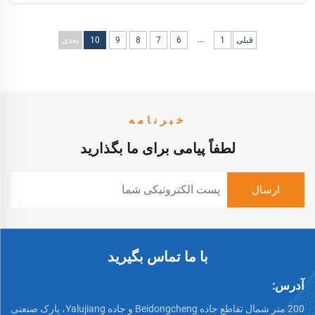
...
قبلی
1
6
7
8
9
10
بعدی
خبرنامه
لطفاً پیامی برای ما بگذارید
با ما تماس بگیرید
آدرس:
200 متر شمال تقاطع جاده Beidongcheng و جاده Yalujiang، پارک صنعتی